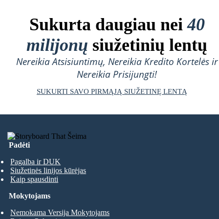
Sukurta daugiau nei
40
milijonų
siužetinių lentų
Nereikia Atsisiuntimų, Nereikia Kredito Kortelės ir
Nereikia Prisijungti!
SUKURTI SAVO PIRMĄJĄ SIUŽETINĘ LENTĄ
Padėti
Pagalba ir DUK
Siužetinės linijos kūrėjas
Kaip spausdinti
Mokytojams
Nemokama Versija Mokytojams