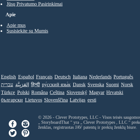
Jūsų Privatumo Pasirinkimai
Apie
Apie mus
Susisiekite su Mumis
English
Español
Français
Deutsch
Italiana
Nederlands
Português
עברית
العَرَبِيَّة
हिन्दी
ру́сский язы́к
Dansk
Svenska
Suomi
Norsk
Türkçe
Polski
Româna
Ceština
Slovenský
Magyar
Hrvatski
български
Lietuvos
Slovenščina
Latvijas
eesti
© 2026 - Clever Prototypes, LLC - Visos teisės saugomo
„ StoryboardThat “ yra „
Clever Prototypes , LLC
“ prek
ženklas, registruotas JAV patentų ir prekių ženklų biure.