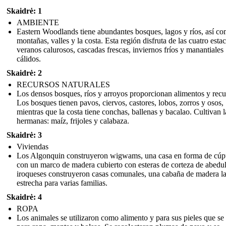
Skaidrė: 1
AMBIENTE
Eastern Woodlands tiene abundantes bosques, lagos y ríos, así c
montañas, valles y la costa. Esta región disfruta de las cuatro esta
veranos calurosos, cascadas frescas, inviernos fríos y manantiales
cálidos.
Skaidrė: 2
RECURSOS NATURALES
Los densos bosques, ríos y arroyos proporcionan alimentos y recu
Los bosques tienen pavos, ciervos, castores, lobos, zorros y osos,
mientras que la costa tiene conchas, ballenas y bacalao. Cultivan l
hermanas: maíz, frijoles y calabaza.
Skaidrė: 3
Viviendas
Los Algonquin construyeron wigwams, una casa en forma de cúp
con un marco de madera cubierto con esteras de corteza de abedu
iroqueses construyeron casas comunales, una cabaña de madera l
estrecha para varias familias.
Skaidrė: 4
ROPA
Los animales se utilizaron como alimento y para sus pieles que se