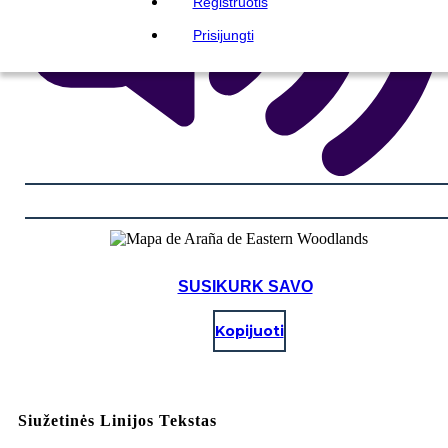
Registruotis
Prisijungti
SUSIKURK SAVO
Kopijuoti
Siužetinės Linijos Tekstas