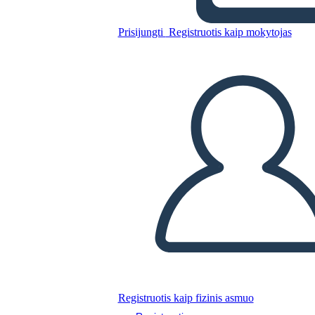
Woodlands
Prisijungti
Registruotis kaip mokytojas
Nukopijuokite šią siužetinę lentą
SUKURTI SIUŽETINĘ LENTĄ
PALEISTI SKAIDRIŲ DEMONSTRACIJĄ
SKAITYK MAN
Registruotis kaip fizinis asmuo