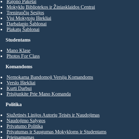
Rajono Paketai
Mokyklų Bibliotekos ir Žiniasklaidos Centrai
Treniruočių Sesijos
Visi Mokytojų Ištekliai
Darbalapio Šablonai
Plakatų Šablonai
Studentams
Mano Klase
Photos For Class
Komandoms
Nemokama Bandomoji Versija Komandoms
Verslo Ištekliai
Kurti Darbui
Prisijunkite Prie Mano Komanda
Politika
Siužetinės Linijos Autorių Teisės ir Naudojimas
Naudojimo Sąlygos
Privatumo Politika
Privatumas ir Saugumas Mokykloms ir Studentams
Prieinamumas