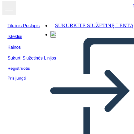
SUKURKITE SIUŽETINĘ LENTĄ
Titulinis Puslapis
Ištekliai
Kainos
Sukurti Siužetinės Linijos
Registruotis
Prisijungti
Mapa de Araña de Eastern