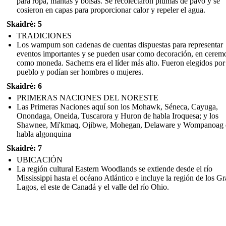
para ropa, mantas y bolsas. Se recolectaron plumas de pavo y se
cosieron en capas para proporcionar calor y repeler el agua.
Skaidrė: 5
TRADICIONES
Los wampum son cadenas de cuentas dispuestas para representar
eventos importantes y se pueden usar como decoración, en cerem
como moneda. Sachems era el líder más alto. Fueron elegidos por
pueblo y podían ser hombres o mujeres.
Skaidrė: 6
PRIMERAS NACIONES DEL NORESTE
Las Primeras Naciones aquí son los Mohawk, Séneca, Cayuga,
Onondaga, Oneida, Tuscarora y Huron de habla Iroquesa; y los
Shawnee, Mi'kmaq, Ojibwe, Mohegan, Delaware y Wompanoag 
habla algonquina
Skaidrė: 7
UBICACIÓN
La región cultural Eastern Woodlands se extiende desde el río
Mississippi hasta el océano Atlántico e incluye la región de los G
Lagos, el este de Canadá y el valle del río Ohio.