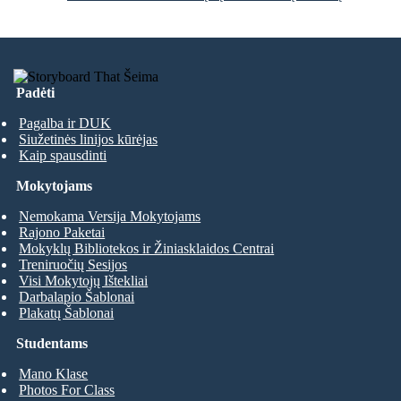
Padėti
Pagalba ir DUK
Siužetinės linijos kūrėjas
Kaip spausdinti
Mokytojams
Nemokama Versija Mokytojams
Rajono Paketai
Mokyklų Bibliotekos ir Žiniasklaidos Centrai
Treniruočių Sesijos
Visi Mokytojų Ištekliai
Darbalapio Šablonai
Plakatų Šablonai
Studentams
Mano Klase
Photos For Class