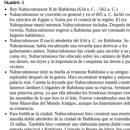
Skaidrė: 1
Rey Nabucodonosor II de Babilonia (634 a. C. - 562 a. C.)
Nabucodonosor se convirtió en general y en el 605 a. C. luchó co
los ejércitos de Egipto y Asiria por el control de la región. El rey
Nabopolasar murió mientras Nabucodonosor luchaba. Después de
victoria, Nabucodonosor regresó a Babilonia para ser coronado re
Imperio babilónico.
Nabucodonosor II nació alrededor del 634 a. C. en Babilonia. Su 
Nabopolassar, había encabezado una revuelta para derrocar a los
gobernantes asirios. Nabucodonosor fue criado para suceder a su 
como rey. Nabucodonosor fue educado sobre los caminos de Babi
sus dioses, sus leyes y la importancia de conquistar las tierras y p
vecinos.
Nabucodonosor dejó su huella al restaurar Babilonia a su antiguo
esplendor después de la guerra. Hizo reconstruir templos y mejora
palacio real. Cuenta la leyenda que Nabucodonosor mandó constru
famosos Jardines Colgantes de Babilonia para su esposa, Semiram
una princesa persa, ya que ella añoraba los frondosos bosques ver
las montañas de lo que hoy es el Irán. Fueron considerados una de
Siete Maravillas del Mundo Antiguo, aunque los historiadores de
su existencia.
Para fortificar la ciudad, Nabucodonosor hizo construir una enor
muralla doble alrededor de la ciudad de Babilonia que se extendía
10 millas. También hizo construir una elaborada puerta doble co
entrada principal a Babilonia. Llamada la Puerta de Ishtar, fue con