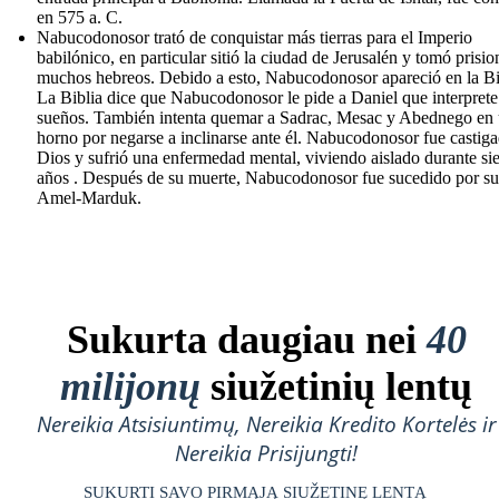
en 575 a. C.
Nabucodonosor trató de conquistar más tierras para el Imperio
babilónico, en particular sitió la ciudad de Jerusalén y tomó prisio
muchos hebreos. Debido a esto, Nabucodonosor apareció en la Bi
La Biblia dice que Nabucodonosor le pide a Daniel que interprete
sueños. También intenta quemar a Sadrac, Mesac y Abednego en
horno por negarse a inclinarse ante él. Nabucodonosor fue castig
Dios y sufrió una enfermedad mental, viviendo aislado durante sie
años . Después de su muerte, Nabucodonosor fue sucedido por su
Amel-Marduk.
Sukurta daugiau nei
40
milijonų
siužetinių lentų
Nereikia Atsisiuntimų, Nereikia Kredito Kortelės ir
Nereikia Prisijungti!
SUKURTI SAVO PIRMĄJĄ SIUŽETINĘ LENTĄ