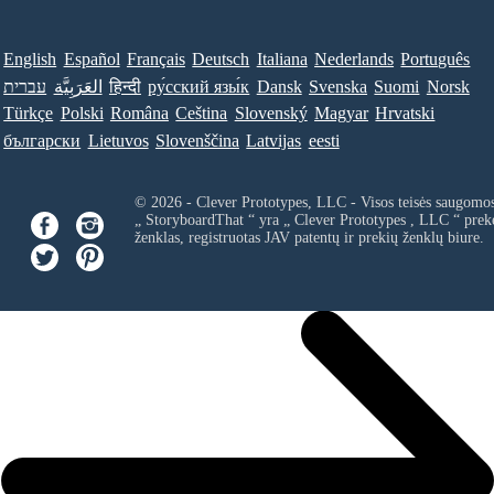
English
Español
Français
Deutsch
Italiana
Nederlands
Português
עברית
العَرَبِيَّة
हिन्दी
ру́сский язы́к
Dansk
Svenska
Suomi
Norsk
Türkçe
Polski
Româna
Ceština
Slovenský
Magyar
Hrvatski
български
Lietuvos
Slovenščina
Latvijas
eesti
© 2026 - Clever Prototypes, LLC - Visos teisės saugomo
„ StoryboardThat “ yra „
Clever Prototypes , LLC
“ prek
ženklas, registruotas JAV patentų ir prekių ženklų biure.