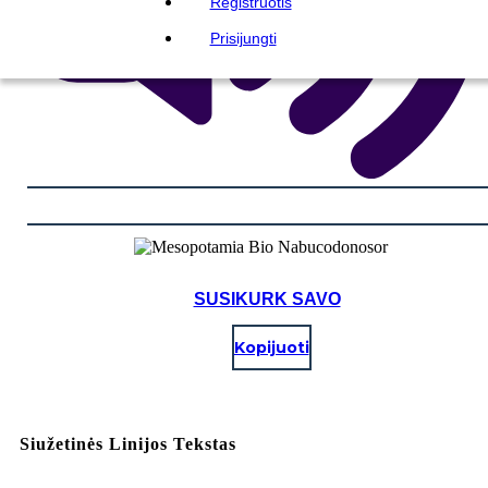
Registruotis
Prisijungti
SUSIKURK SAVO
Kopijuoti
Siužetinės Linijos Tekstas