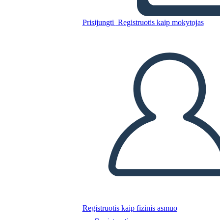
Prisijungti
Registruotis kaip mokytojas
Nukopijuokite šią siužetinę lentą
SUKURTI SIUŽETINĘ LENTĄ
PALEISTI SKAIDRIŲ DEMONSTRACIJĄ
SKAITYK MAN
Registruotis kaip fizinis asmuo