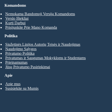
Komandoms
Nemokama Bandomoji Versija Komandoms
Verslo Ištekliai
Kurti Darbui
Prisijunkite Prie Mano Komanda
Politika
Siužetinės Linijos Autorių Teisės ir Naudojimas
Naudojimo Sąlygos
Privatumo Politika
Privatumas ir Saugumas Mokykloms ir Studentams
Prieinamumas
Jūsų Privatumo Pasirinkimai
Apie
Apie mus
Susisiekite su Mumis