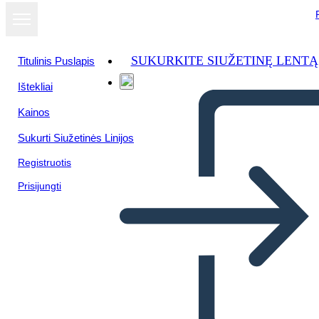
SUKURKITE SIUŽETINĘ LENTĄ
Titulinis Puslapis
Ištekliai
Kainos
Sukurti Siužetinės Linijos
Registruotis
Prisijungti
Mesopotamia Bio
Nabucodonosor