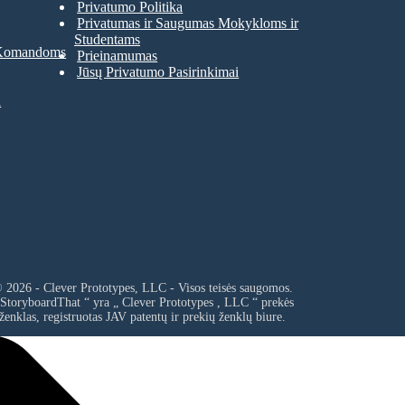
Privatumo Politika
Privatumas ir Saugumas Mokykloms ir
Studentams
 Komandoms
Prieinamumas
Jūsų Privatumo Pasirinkimai
a
 2026 - Clever Prototypes, LLC - Visos teisės saugomos.
 StoryboardThat “ yra „
Clever Prototypes , LLC
“ prekės
ženklas, registruotas JAV patentų ir prekių ženklų biure.