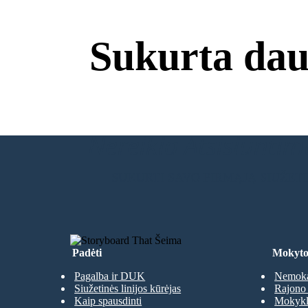
Sukurta dau
Nereikia Atsisiuntimų
SUKURTI SAVO PIRMĄJĄ SIUŽET
Padėti
Mokyto
Pagalba ir DUK
Nemoka
Siužetinės linijos kūrėjas
Rajono 
Kaip spausdinti
Mokyklų