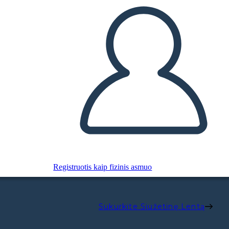
Registruotis kaip fizinis asmuo
Sukurkite Siužetinę Lentą