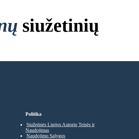
onų
siužetinių
 Nereikia Prisijungti!
Politika
Siužetinės Linijos Autorių Teisės ir
Naudojimas
Naudojimo Sąlygos