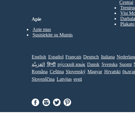
Centrai
Treniru
Visi Mo
Darbala
Apie
Plakatų
Apie mus
Susisiekite su Mumis
English
Español
Français
Deutsch
Italiana
Nederlan
العَرَبِيَّة
हिन्दी
ру́сский язы́к
Dansk
Svenska
Suomi
Româna
Ceština
Slovenský
Magyar
Hrvatski
бълга
Slovenščina
Latvijas
eesti