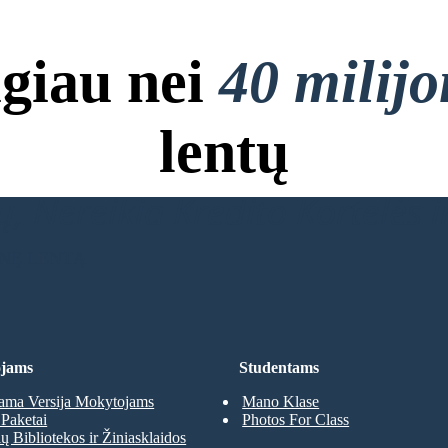
giau nei
40 milij
lentų
, Nereikia Kredito Kortelės ir
INĘ LENTĄ
jams
Studentams
ma Versija Mokytojams
Mano Klase
Paketai
Photos For Class
 Bibliotekos ir Žiniasklaidos