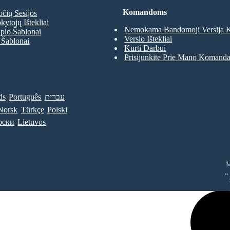
Komandoms
očių Sesijos
kytojų Ištekliai
Nemokama Bandomoji Versija
pio Šablonai
Verslo Ištekliai
 Šablonai
Kurti Darbui
Prisijunkite Prie Mano Komand
ds
Português
עברית
Norsk
Türkçe
Polski
рски
Lietuvos
©
„