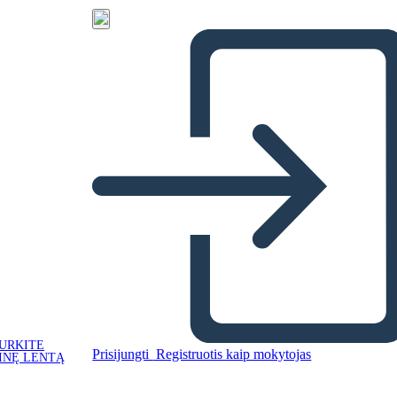
URKITE
Prisijungti
Registruotis kaip mokytojas
INĘ LENTĄ