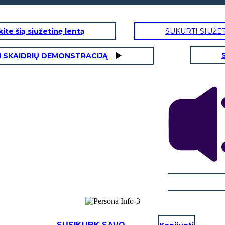
ite šią siužetinę lentą
SUKURTI SIUŽE
I SKAIDRIŲ DEMONSTRACIJĄ