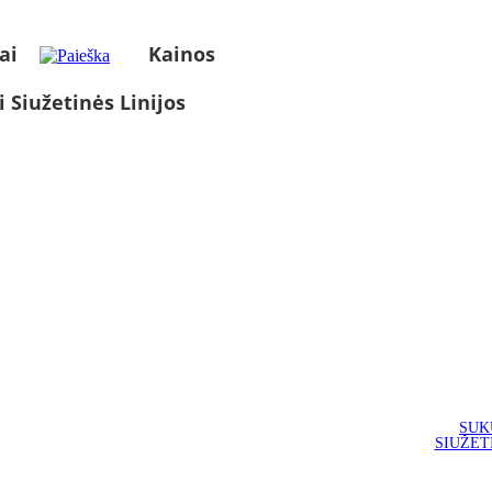
ai
Kainos
i Siužetinės Linijos
SUK
SIUŽET