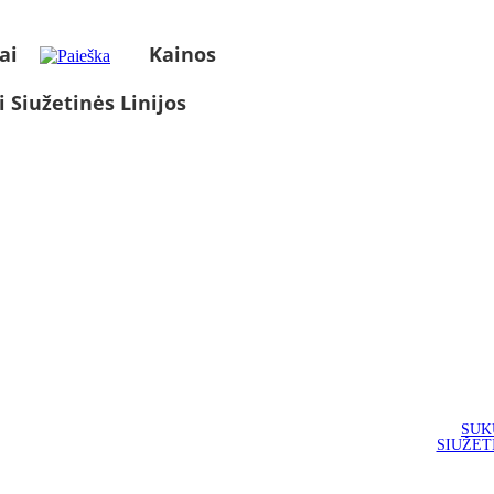
ai
Kainos
i Siužetinės Linijos
SUK
SIUŽET