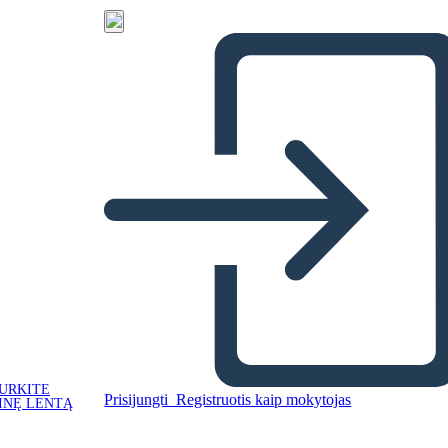
URKITE
Prisijungti
Registruotis kaip mokytojas
INĘ LENTĄ