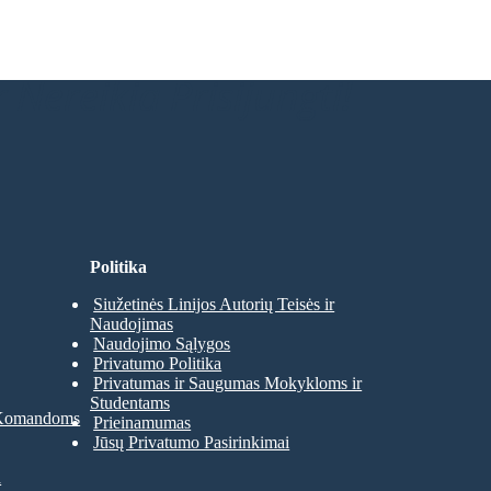
 Nereikia Prisijungti!
Politika
Siužetinės Linijos Autorių Teisės ir
Naudojimas
Naudojimo Sąlygos
Privatumo Politika
Privatumas ir Saugumas Mokykloms ir
Studentams
 Komandoms
Prieinamumas
Jūsų Privatumo Pasirinkimai
a