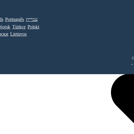
ds
Português
עברית
Norsk
Türkçe
Polski
рски
Lietuvos
©
„