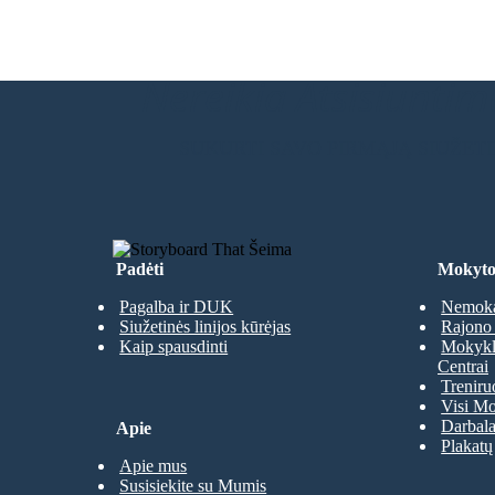
Nereikia Atsisiuntimų
SUKURTI SAVO PIRMĄJĄ SIUŽET
Padėti
Mokyto
Pagalba ir DUK
Nemoka
Siužetinės linijos kūrėjas
Rajono 
Kaip spausdinti
Mokyklų
Centrai
Treniru
Visi Mo
Darbala
Apie
Plakatų
Apie mus
Susisiekite su Mumis