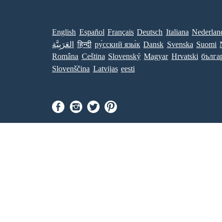
English
Español
Français
Deutsch
Italiana
Nederlan
العَرَبِيَّة
हिन्दी
ру́сский язы́к
Dansk
Svenska
Suomi
Româna
Ceština
Slovenský
Magyar
Hrvatski
бълга
Slovenščina
Latvijas
eesti