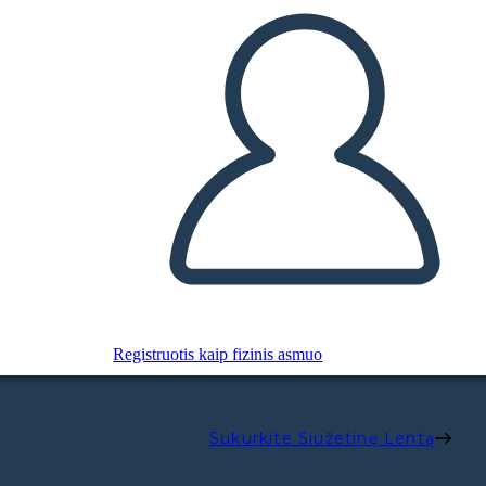
Registruotis kaip fizinis asmuo
Sukurkite Siužetinę Lentą