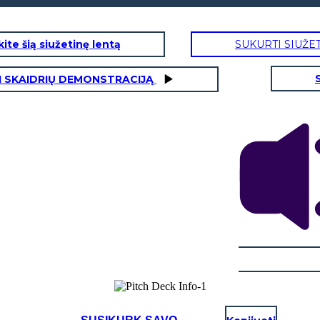
ite šią siužetinę lentą
SUKURTI SIUŽE
I SKAIDRIŲ DEMONSTRACIJĄ