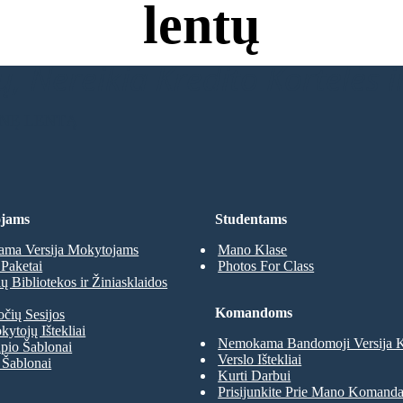
lentų
, Nereikia Kredito Kortelės ir
INĘ LENTĄ
jams
Studentams
ma Versija Mokytojams
Mano Klase
Paketai
Photos For Class
 Bibliotekos ir Žiniasklaidos
Komandoms
očių Sesijos
kytojų Ištekliai
Nemokama Bandomoji Versija
pio Šablonai
Verslo Ištekliai
 Šablonai
Kurti Darbui
Prisijunkite Prie Mano Komand