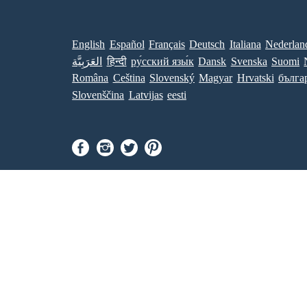
English
Español
Français
Deutsch
Italiana
Nederlan
العَرَبِيَّة
हिन्दी
ру́сский язы́к
Dansk
Svenska
Suomi
Româna
Ceština
Slovenský
Magyar
Hrvatski
бълга
Slovenščina
Latvijas
eesti