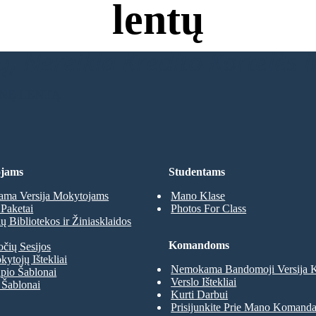
lentų
, Nereikia Kredito Kortelės ir
INĘ LENTĄ
jams
Studentams
ma Versija Mokytojams
Mano Klase
Paketai
Photos For Class
 Bibliotekos ir Žiniasklaidos
Komandoms
očių Sesijos
kytojų Ištekliai
Nemokama Bandomoji Versija
pio Šablonai
Verslo Ištekliai
 Šablonai
Kurti Darbui
Prisijunkite Prie Mano Komand