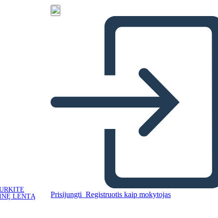
URKITE
Prisijungti
Registruotis kaip mokytojas
INĘ LENTĄ