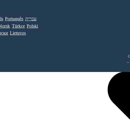
ds
Português
עברית
Norsk
Türkçe
Polski
рски
Lietuvos
©
„