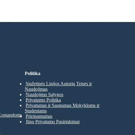
 Nereikia Prisijungti!
Politika
Siužetinės Linijos Autorių Teisės ir
Naudojimas
Naudojimo Sąlygos
Privatumo Politika
Privatumas ir Saugumas Mokykloms ir
Studentams
 Komandoms
Prieinamumas
Jūsų Privatumo Pasirinkimai
a