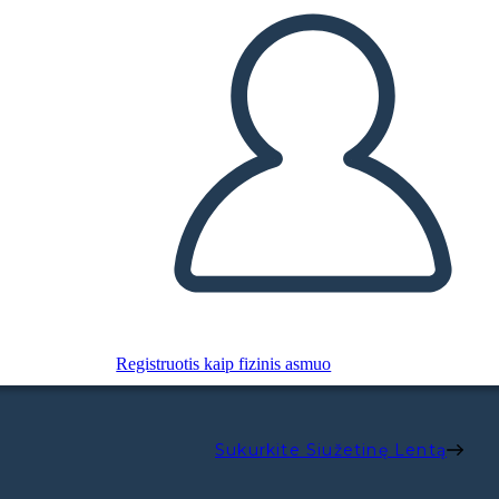
Registruotis kaip fizinis asmuo
Sukurkite Siužetinę Lentą