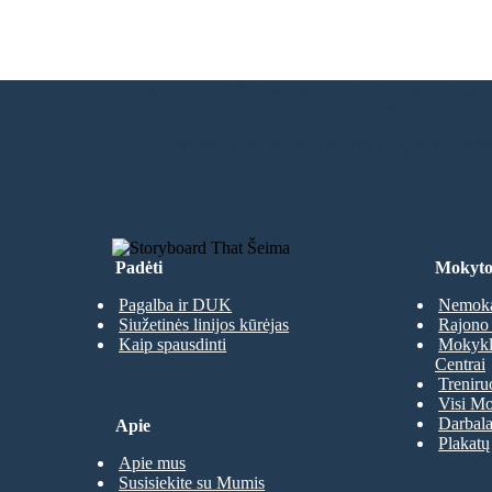
Nereikia Atsisiuntimų
SUKURTI SAVO PIRMĄJĄ SIUŽET
Padėti
Mokyto
Pagalba ir DUK
Nemoka
Siužetinės linijos kūrėjas
Rajono 
Kaip spausdinti
Mokyklų
Centrai
Treniru
Visi Mo
Darbala
Apie
Plakatų
Apie mus
Susisiekite su Mumis