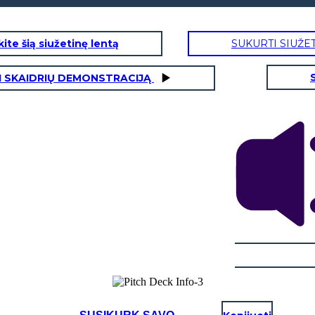
ite šią siužetinę lentą
SUKURTI SIUŽE
I SKAIDRIŲ DEMONSTRACIJĄ