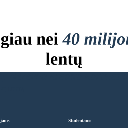
giau nei
40 milij
lentų
, Nereikia Kredito Kortelės ir
INĘ LENTĄ
jams
Studentams