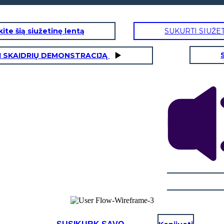
ite šią siužetinę lentą
SUKURTI SIUŽE
I SKAIDRIŲ DEMONSTRACIJĄ