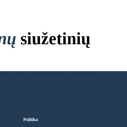
onų
siužetinių
 Nereikia Prisijungti!
Politika