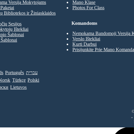
ma Versija Mokytojams
Mano Klase
Paketai
Photos For Class
 Bibliotekos ir Žiniasklaidos
Komandoms
očių Sesijos
kytojų Ištekliai
Nemokama Bandomoji Versija
pio Šablonai
Verslo Ištekliai
 Šablonai
Kurti Darbui
Prisijunkite Prie Mano Komand
ds
Português
עברית
Norsk
Türkçe
Polski
рски
Lietuvos
©
„