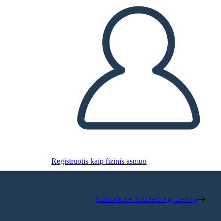
Registruotis kaip fizinis asmuo
Sukurkite Siužetinę Lentą