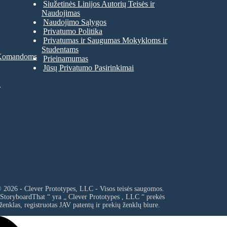
Siužetinės Linijos Autorių Teisės ir
Naudojimas
Naudojimo Sąlygos
Privatumo Politika
Privatumas ir Saugumas Mokykloms ir
Studentams
 Komandoms
Prieinamumas
Jūsų Privatumo Pasirinkimai
a
 2026 - Clever Prototypes, LLC - Visos teisės saugomos.
 StoryboardThat “ yra „
Clever Prototypes , LLC
“ prekės
ženklas, registruotas JAV patentų ir prekių ženklų biure.