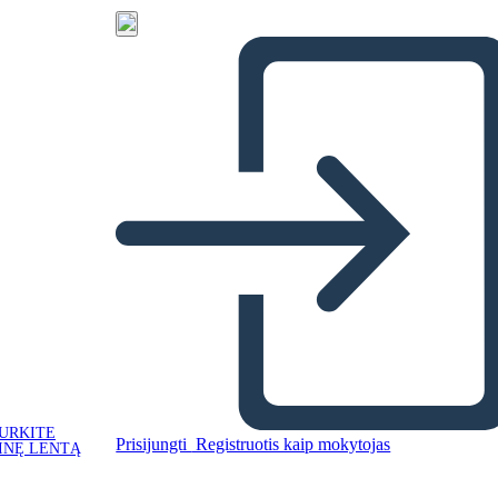
URKITE
Prisijungti
Registruotis kaip mokytojas
INĘ LENTĄ