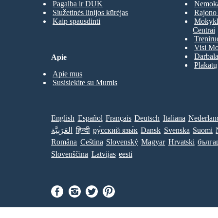
Pagalba ir DUK
Nemoka
Siužetinės linijos kūrėjas
Rajono 
Kaip spausdinti
Mokyklų
Centrai
Treniru
Visi Mo
Darbala
Apie
Plakatų
Apie mus
Susisiekite su Mumis
English
Español
Français
Deutsch
Italiana
Nederlan
العَرَبِيَّة
हिन्दी
ру́сский язы́к
Dansk
Svenska
Suomi
Româna
Ceština
Slovenský
Magyar
Hrvatski
бълга
Slovenščina
Latvijas
eesti