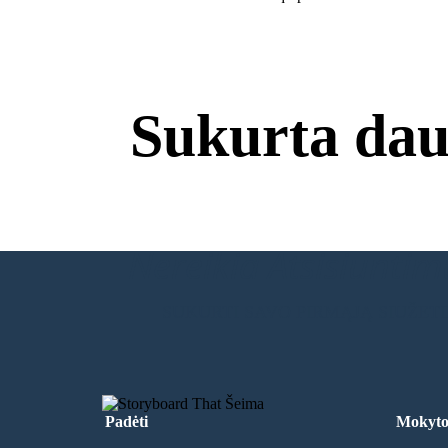
Sukurta dau
Nereikia Atsisiuntimų
SUKURTI SAVO PIRMĄJĄ SIUŽET
Padėti
Mokyto