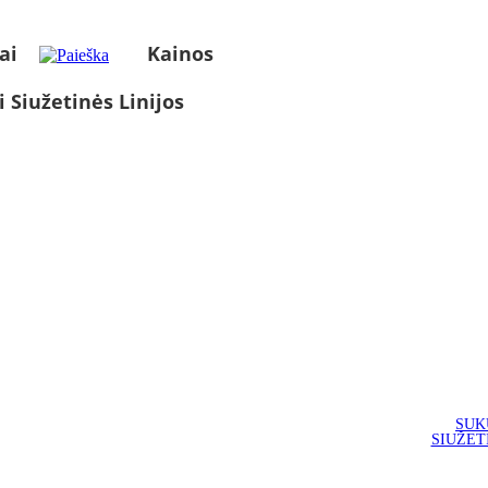
ai
Kainos
i Siužetinės Linijos
SUK
SIUŽET