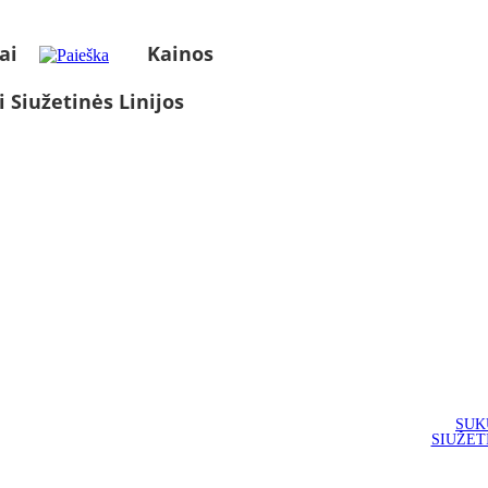
ai
Kainos
i Siužetinės Linijos
SUK
SIUŽET