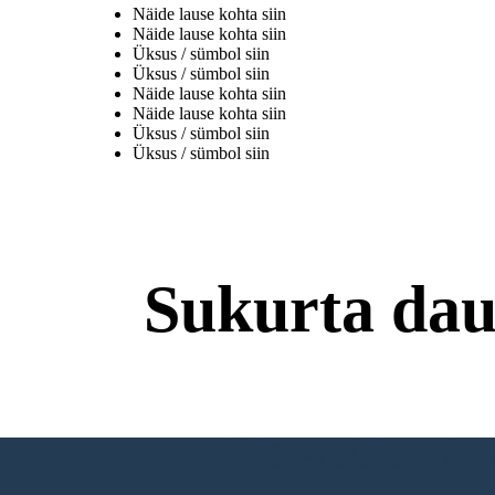
Näide lause kohta siin
Näide lause kohta siin
Üksus / sümbol siin
Üksus / sümbol siin
Näide lause kohta siin
Näide lause kohta siin
Üksus / sümbol siin
Üksus / sümbol siin
Sukurta dau
Nereikia Atsisiuntimų