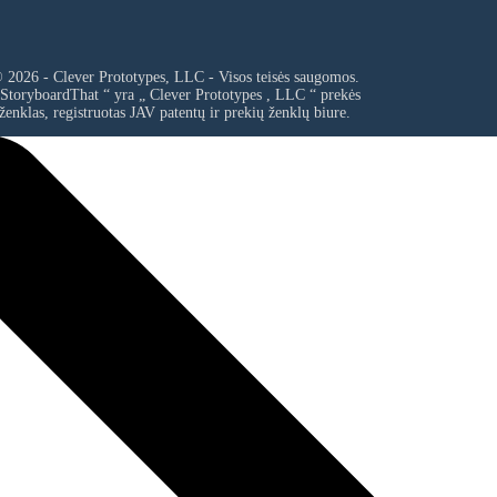
 2026 - Clever Prototypes, LLC - Visos teisės saugomos.
 StoryboardThat “ yra „
Clever Prototypes , LLC
“ prekės
ženklas, registruotas JAV patentų ir prekių ženklų biure.