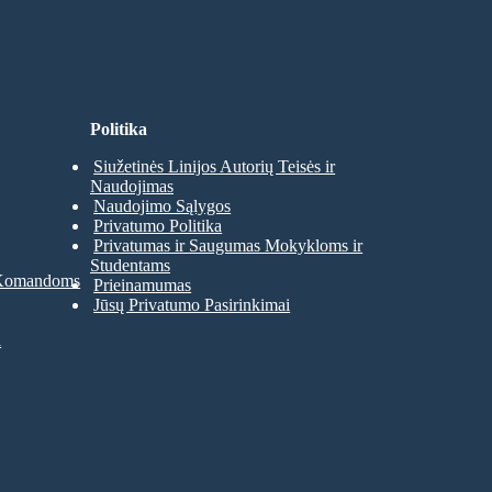
Politika
Siužetinės Linijos Autorių Teisės ir
Naudojimas
Naudojimo Sąlygos
Privatumo Politika
Privatumas ir Saugumas Mokykloms ir
Studentams
 Komandoms
Prieinamumas
Jūsų Privatumo Pasirinkimai
a