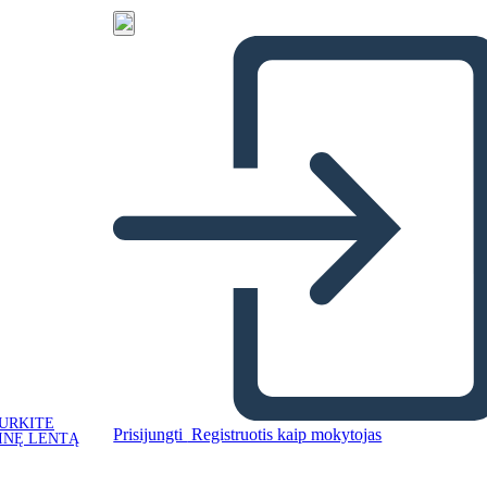
URKITE
Prisijungti
Registruotis kaip mokytojas
INĘ LENTĄ