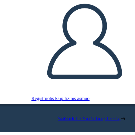
Registruotis kaip fizinis asmuo
Sukurkite Siužetinę Lentą