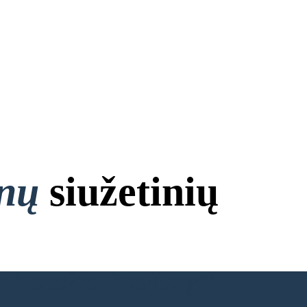
onų
siužetinių
 Nereikia Prisijungti!