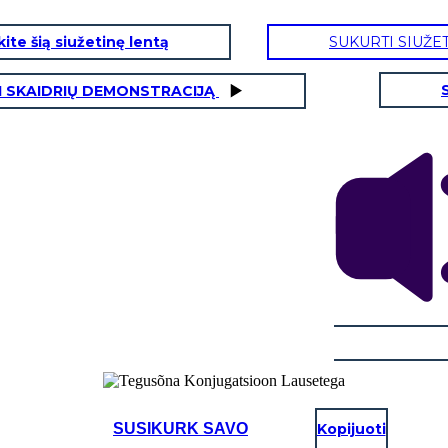
ite šią siužetinę lentą
SUKURTI SIUŽE
I SKAIDRIŲ DEMONSTRACIJĄ
SUSIKURK SAVO
Kopijuoti