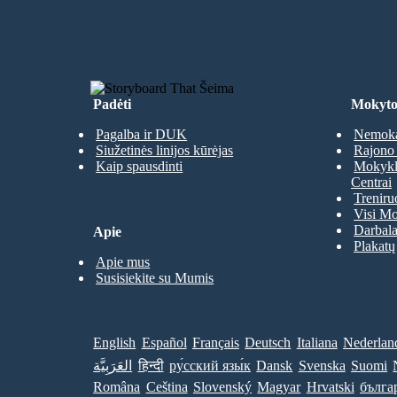
SUKURTI SAVO PIRMĄJĄ SIUŽET
Padėti
Mokyto
Pagalba ir DUK
Nemoka
Siužetinės linijos kūrėjas
Rajono 
Kaip spausdinti
Mokyklų
Centrai
Treniru
Visi Mo
Darbala
Apie
Plakatų
Apie mus
Susisiekite su Mumis
English
Español
Français
Deutsch
Italiana
Nederlan
العَرَبِيَّة
हिन्दी
ру́сский язы́к
Dansk
Svenska
Suomi
Româna
Ceština
Slovenský
Magyar
Hrvatski
бълга