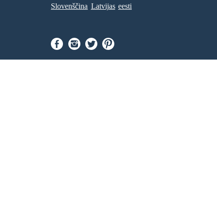
Slovenščina
Latvijas
eesti