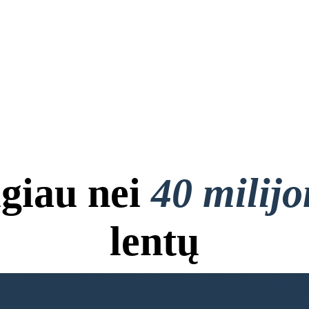
giau nei
40 milij
lentų
, Nereikia Kredito Kortelės ir