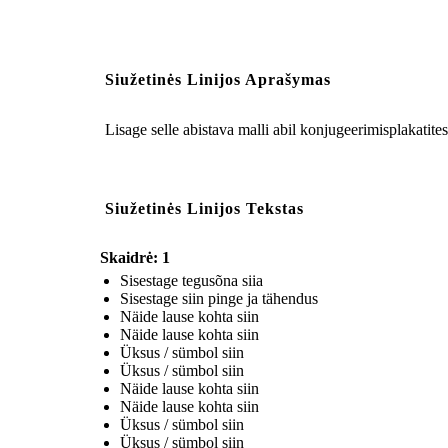
Siužetinės Linijos Aprašymas
Lisage selle abistava malli abil konjugeerimisplakatites
Siužetinės Linijos Tekstas
Skaidrė: 1
Sisestage tegusõna siia
Sisestage siin pinge ja tähendus
Näide lause kohta siin
Näide lause kohta siin
Üksus / sümbol siin
Üksus / sümbol siin
Näide lause kohta siin
Näide lause kohta siin
Üksus / sümbol siin
Üksus / sümbol siin