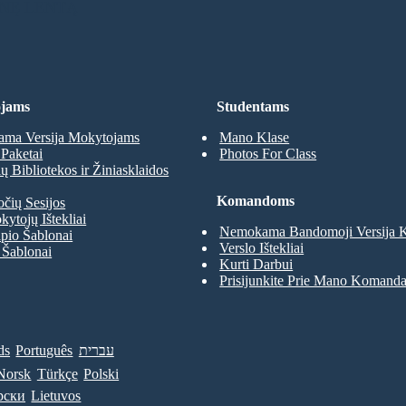
INĘ LENTĄ
jams
Studentams
ma Versija Mokytojams
Mano Klase
Paketai
Photos For Class
 Bibliotekos ir Žiniasklaidos
Komandoms
očių Sesijos
kytojų Ištekliai
Nemokama Bandomoji Versija
pio Šablonai
Verslo Ištekliai
 Šablonai
Kurti Darbui
Prisijunkite Prie Mano Komand
ds
Português
עברית
Norsk
Türkçe
Polski
рски
Lietuvos