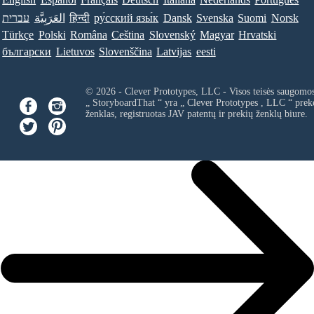
עברית
العَرَبِيَّة
हिन्दी
ру́сский язы́к
Dansk
Svenska
Suomi
Norsk
Türkçe
Polski
Româna
Ceština
Slovenský
Magyar
Hrvatski
български
Lietuvos
Slovenščina
Latvijas
eesti
© 2026 - Clever Prototypes, LLC - Visos teisės saugomo
„ StoryboardThat “ yra „
Clever Prototypes , LLC
“ prek
ženklas, registruotas JAV patentų ir prekių ženklų biure.