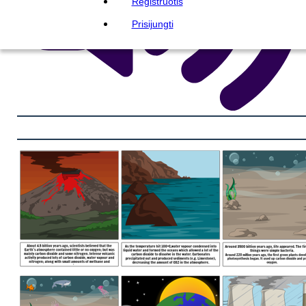
Registruotis
Prisijungti