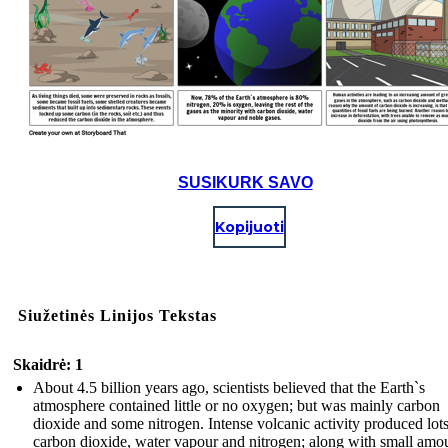
SUSIKURK SAVO
Kopijuoti
Siužetinės Linijos Tekstas
Skaidrė: 1
About 4.5 billion years ago, scientists believed that the Earth`s
atmosphere contained little or no oxygen; but was mainly carbon
dioxide and some nitrogen. Intense volcanic activity produced lots
carbon dioxide, water vapour and nitrogen; along with small amo