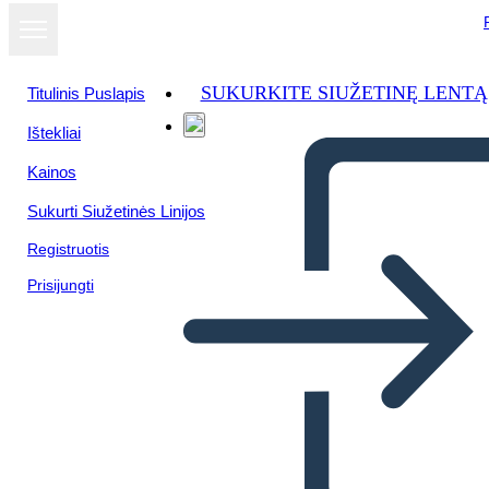
SUKURKITE SIUŽETINĘ LENTĄ
Titulinis Puslapis
Ištekliai
Žiūrėti kaip
Kainos
skaidrių
demonstraciją
Sukurti Siužetinės Linijos
Registruotis
Prisijungti
Earths evolution