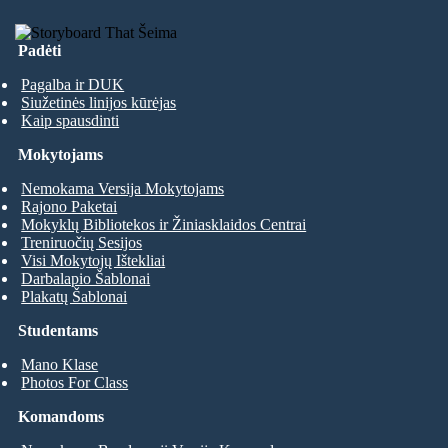
Padėti
Pagalba ir DUK
Siužetinės linijos kūrėjas
Kaip spausdinti
Mokytojams
Nemokama Versija Mokytojams
Rajono Paketai
Mokyklų Bibliotekos ir Žiniasklaidos Centrai
Treniruočių Sesijos
Visi Mokytojų Ištekliai
Darbalapio Šablonai
Plakatų Šablonai
Studentams
Mano Klase
Photos For Class
Komandoms