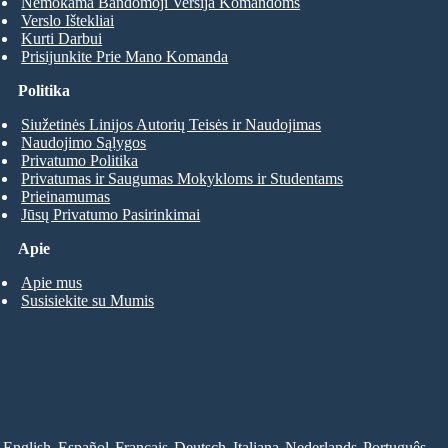
Nemokama Bandomoji Versija Komandoms
Verslo Ištekliai
Kurti Darbui
Prisijunkite Prie Mano Komanda
Politika
Siužetinės Linijos Autorių Teisės ir Naudojimas
Naudojimo Sąlygos
Privatumo Politika
Privatumas ir Saugumas Mokykloms ir Studentams
Prieinamumas
Jūsų Privatumo Pasirinkimai
Apie
Apie mus
Susisiekite su Mumis
English
Español
Français
Deutsch
Italiana
Nederlands
Português