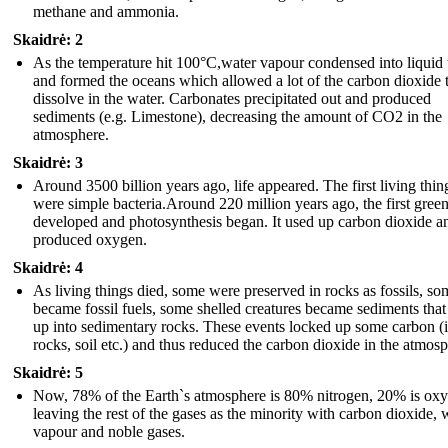
methane and ammonia.
Skaidrė: 2
As the temperature hit 100°C,water vapour condensed into liquid
and formed the oceans which allowed a lot of the carbon dioxide 
dissolve in the water. Carbonates precipitated out and produced
sediments (e.g. Limestone), decreasing the amount of CO2 in the
atmosphere.
Skaidrė: 3
Around 3500 billion years ago, life appeared. The first living thin
were simple bacteria.Around 220 million years ago, the first green
developed and photosynthesis began. It used up carbon dioxide a
produced oxygen.
Skaidrė: 4
As living things died, some were preserved in rocks as fossils, so
became fossil fuels, some shelled creatures became sediments that 
up into sedimentary rocks. These events locked up some carbon (i
rocks, soil etc.) and thus reduced the carbon dioxide in the atmos
Skaidrė: 5
Now, 78% of the Earth`s atmosphere is 80% nitrogen, 20% is ox
leaving the rest of the gases as the minority with carbon dioxide, 
vapour and noble gases.