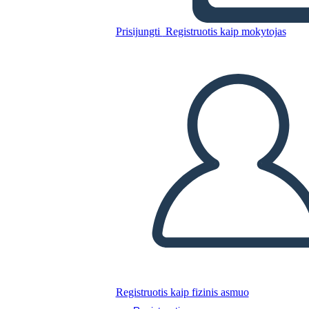
Prisijungti
Registruotis kaip mokytojas
Nukopijuokite šią siužetinę lentą
SUKURTI SIUŽETINĘ LENTĄ
PALEISTI SKAIDRIŲ DEMONSTRACIJĄ
SKAITYK MAN
Registruotis kaip fizinis asmuo