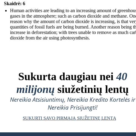
Skaidrė: 6
Human activities are leading to an increasing amount of greenhou
gases in the atmosphere; such a s carbon dioxide and methane. On
reason why the amount of carbon dioxide is increasing, is that ver
quantities of fossil fuels are being burned. Another reason being t
increase in deforestation; with trees unable to remove as much ca
dioxide from the air using photosynthesis.
Sukurta daugiau nei
40
milijonų
siužetinių lentų
Nereikia Atsisiuntimų, Nereikia Kredito Kortelės ir
Nereikia Prisijungti!
SUKURTI SAVO PIRMĄJĄ SIUŽETINĘ LENTĄ