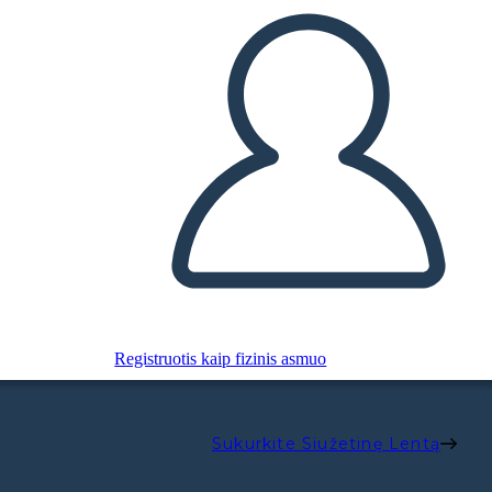
Registruotis kaip fizinis asmuo
Sukurkite Siužetinę Lentą