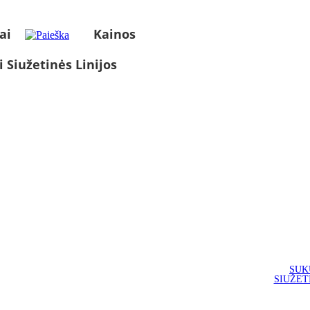
ai
Kainos
i Siužetinės Linijos
SUK
SIUŽET