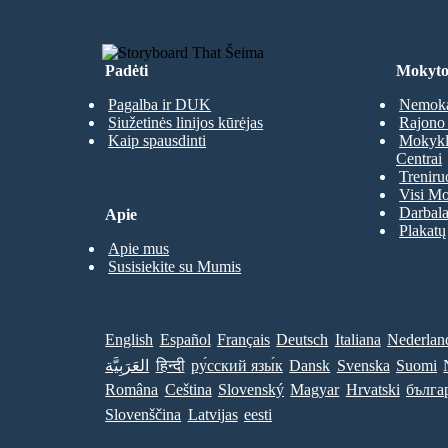
Padėti
Mokyto
Pagalba ir DUK
Nemoka
Siužetinės linijos kūrėjas
Rajono 
Kaip spausdinti
Mokyklų
Centrai
Treniru
Visi Mo
Darbala
Apie
Plakatų
Apie mus
Susisiekite su Mumis
English
Español
Français
Deutsch
Italiana
Nederlan
العَرَبِيَّة
हिन्दी
ру́сский язы́к
Dansk
Svenska
Suomi
Româna
Ceština
Slovenský
Magyar
Hrvatski
бълга
Slovenščina
Latvijas
eesti