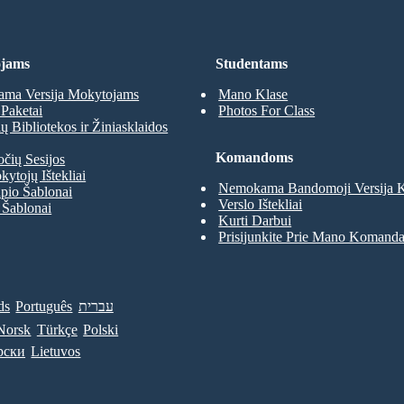
jams
Studentams
ma Versija Mokytojams
Mano Klase
Paketai
Photos For Class
 Bibliotekos ir Žiniasklaidos
Komandoms
očių Sesijos
kytojų Ištekliai
Nemokama Bandomoji Versija
pio Šablonai
Verslo Ištekliai
 Šablonai
Kurti Darbui
Prisijunkite Prie Mano Komand
ds
Português
עברית
Norsk
Türkçe
Polski
рски
Lietuvos