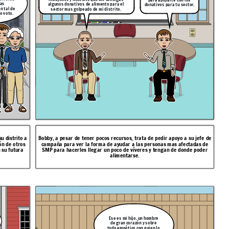
sas
algunos donativos de alimento para el
donativos para tu sector.
n tal de
sector mas golpeado de mi distrito.
o voto.
u distrito a
Bobby, a pesar de tener pocos recursos, trata de pedir apoyo a su jefe de
ón de otros
campaña para ver la forma de ayudar a las personas mas afectadas de
 su futura
SMP para hacerles llegar un poco de víveres y tengan de donde poder
alimentarse.
Ese es mi hijo, un hombre
de gran corazón y sobre
todo empático con quien lo