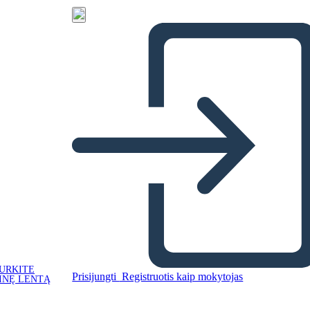
URKITE
Prisijungti
Registruotis kaip mokytojas
INĘ LENTĄ