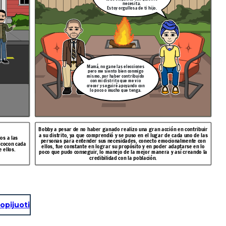
necesita.
Estoy orgullosa de ti hijo.
Mamá, no gane las elecciones
pero me siento bien conmigo
mismo, por haber contribuido
con mi distrito que me vio
crecer y seguiré apoyando con
lo poco o mucho que tenga.
Bobby a pesar de no haber ganado realizo una gran acción en contribuir
a su distrito, ya que comprendió y se puso en el lugar de cada uno de las
os a las
personas para entender sus necesidades, conecto emocionalmente con
icocon cada
ellos, fue constante en lograr su propósito y en poder adaptarse en lo
 ellos.
poco que pudo conseguir, lo manejo de la mejor manera y así creando la
credibilidad con la población.
opijuoti