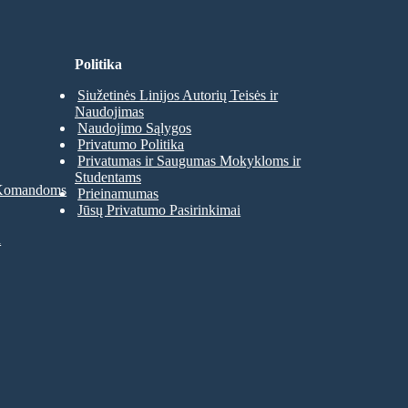
Politika
Siužetinės Linijos Autorių Teisės ir
Naudojimas
Naudojimo Sąlygos
Privatumo Politika
Privatumas ir Saugumas Mokykloms ir
Studentams
 Komandoms
Prieinamumas
Jūsų Privatumo Pasirinkimai
a