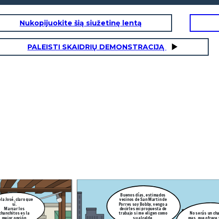
Nukopijuokite šią siužetinę lentą
PALEISTI SKAIDRIŲ DEMONSTRACIJĄ
Hola, buenas tardes Rafael.
Vengo a ti para poder pedirte un apoyo para
Hola Bobby, por supuesto,
serás un charlatan
mi distrito, se que eres una persona muy
hallaremos lo necesario
 que ofrece víveres
influyente y necesito que me consigas
para apoyarte con los
y hasta casas
algunos donativos de alimento para el
donativos para tu sector.
abricadas con tal de
sector mas golpeado de mi distrito.
prar nuestro voto.
Buenos días, estimados
vecinos de San Martin de
la José, claro que
Porres soy Bobby, vengo a
sí.
decirles mi propuesta de
Marcar los
trabajo si me eligen como
chanchitos es la
No serás un ch
su alcalde.
mejor opción.
mas, que ofrece