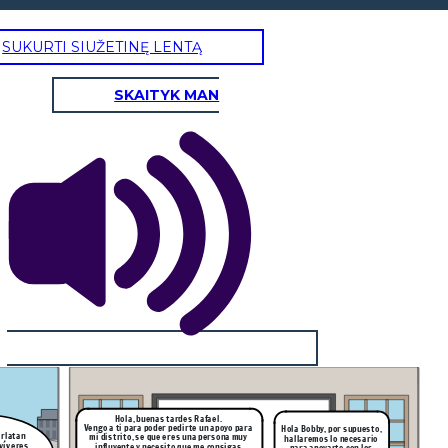
SUKURTI SIUŽETINĘ LENTĄ
SKAITYK MAN
Hola, buenas tardes Rafael.
Vengo a ti para poder pedirte un apoyo para
Hola Bobby, por supuesto,
arlatan
mi distrito, se que eres una persona muy
hallaremos lo necesario
 víveres
influyente y necesito que me consigas
para apoyarte con los