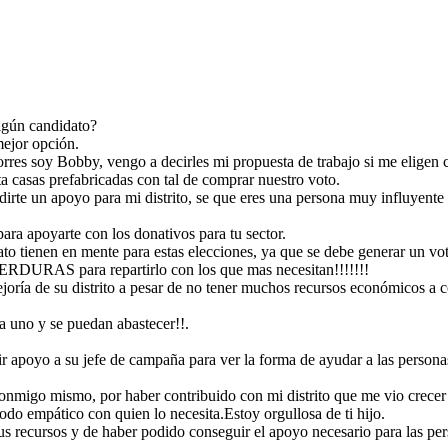
dir apoyo a su jefe de
Bobby a pesar de no haber ganado realizo una gran acción en contribuir
nas mas afectadas de
a su distrito, ya que comprendió y se puso en el lugar de cada uno de las
ngan de donde poder
 recaudados a las
personas para entender sus necesidades, conecto emocionalmente con
 es empáticocon cada
ellos, fue constante en lograr su propósito y en poder adaptarse en lo
ada uno de ellos.
poco que pudo conseguir, lo manejo de la mejor manera y así creando la
credibilidad con la población.
lgún candidato?
mejor opción.
rres soy Bobby, vengo a decirles mi propuesta de trabajo si me eligen 
a casas prefabricadas con tal de comprar nuestro voto.
dirte un apoyo para mi distrito, se que eres una persona muy influyent
ara apoyarte con los donativos para tu sector.
o tienen en mente para estas elecciones, ya que se debe generar un voto
 para repartirlo con los que mas necesitan!!!!!!!
joría de su distrito a pesar de no tener muchos recursos económicos a
a uno y se puedan abastecer!!.
 acción en contribuir
gar de cada uno de las
 emocionalmente con
dir apoyo a su jefe de campaña para ver la forma de ayudar a las person
oder adaptarse en lo
nera y así creando la
onmigo mismo, por haber contribuido con mi distrito que me vio crece
odo empático con quien lo necesita.Estoy orgullosa de ti hijo.
us recursos y de haber podido conseguir el apoyo necesario para las per