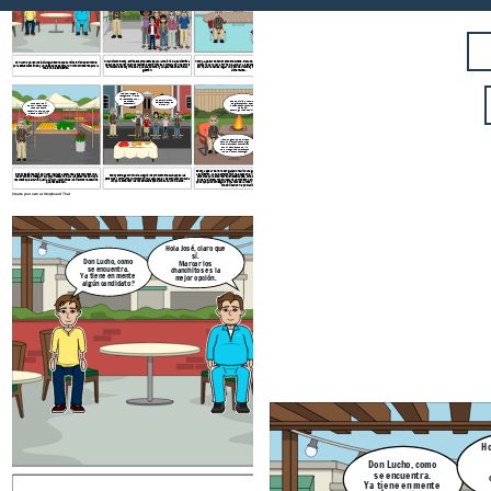
El candidato Bobby, emite sus propuestas para la mejoría de su distrito a
Bobby, a pesar de tener pocos recursos, trata de pedir apoyo a su jefe de
Don Lucho y el Sr. José, dialogan sobre que candidato tienen en mente
pesar de no tener muchos recursos económicos a comparación de otros
campaña para ver la forma de ayudar a las personas mas afectadas de
para estas elecciones, ya que se debe generar un voto consciente para la
candidatos, Bobby ofrece lo que puede tener y adaptarse en su futura
SMP para hacerles llegar un poco de víveres y tengan de donde poder
mejoría de su distrito.
gestión.
alimentarse.
Vecinos, vengan a
recoger sus víveres,
hay para cada uno y
Bobby cumplió su
se puedan
Ese es mi hijo, un hombre
palabra, Bobby es
abastecer!!.
de gran corazón y sobre
Lo LOGRAMOS!!!
diferente!!
todo empático con quien lo
OBTUVIMOS FRUTAS Y
necesita.
VERDURAS para
Estoy orgullosa de ti hijo.
repartirlo con los que
mas necesitan!!!!!!!
Mamá, no gane las elecciones
pero me siento bien conmigo
mismo, por haber contribuido
con mi distrito que me vio
crecer y seguiré apoyando con
lo poco o mucho que tenga.
Bobby a pesar de no haber ganado realizo una gran acción en contribuir
Bobby se siente feliz de haber logrado adaptarse a sus recursos y de
a su distrito, ya que comprendió y se puso en el lugar de cada uno de las
Bobby entrega con mucha alegría los productos recaudados a las
haber podido conseguir el apoyo necesario para las personas de bajos
personas para entender sus necesidades, conecto emocionalmente con
personas y comparte un momento muy agradable y es empáticocon cada
recursos que el tanto quería apoyar, llevándoles los insumos necesarios
ellos, fue constante en lograr su propósito y en poder adaptarse en lo
uno para entender las necesidades que tiene cada uno de ellos.
que necesitaban.
poco que pudo conseguir, lo manejo de la mejor manera y así creando la
credibilidad con la población.
Create your own at Storyboard That
Buenos días, estimados
vecinos de San Martin de
Hola José, claro que
Porres soy Bobby, vengo a
sí.
Don Lucho, como
decirles mi propuesta de
Marcar los
se encuentra.
trabajo si me eligen como
chanchitos es la
No 
Ya tiene en mente
su alcalde.
mejor opción.
mas,
algún candidato?
pref
com
Ho
Don Lucho, como
se encuentra.
Ya tiene en mente