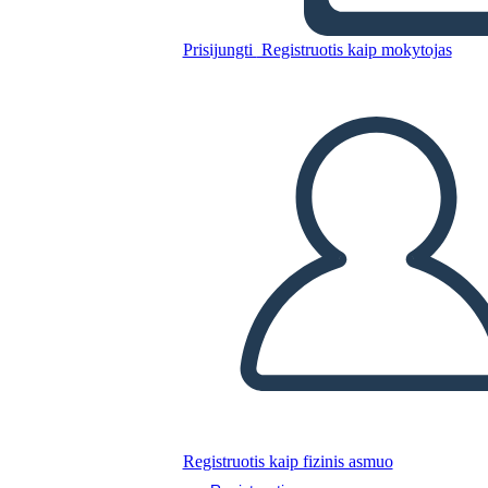
Prisijungti
Registruotis kaip mokytojas
Nukopijuokite šią siužetinę lentą
SUKURTI SIUŽETINĘ LENTĄ
PALEISTI SKAIDRIŲ DEMONSTRACIJĄ
SKAITYK MAN
Registruotis kaip fizinis asmuo