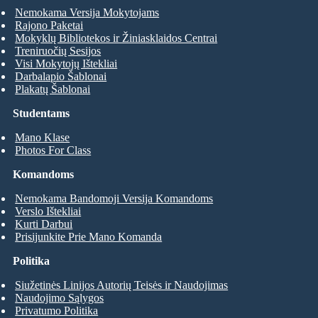
Nemokama Versija Mokytojams
Rajono Paketai
Mokyklų Bibliotekos ir Žiniasklaidos Centrai
Treniruočių Sesijos
Visi Mokytojų Ištekliai
Darbalapio Šablonai
Plakatų Šablonai
Studentams
Mano Klase
Photos For Class
Komandoms
Nemokama Bandomoji Versija Komandoms
Verslo Ištekliai
Kurti Darbui
Prisijunkite Prie Mano Komanda
Politika
Siužetinės Linijos Autorių Teisės ir Naudojimas
Naudojimo Sąlygos
Privatumo Politika