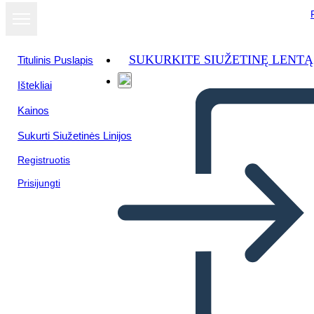
SUKURKITE SIUŽETINĘ LENTĄ
Titulinis Puslapis
Ištekliai
Kainos
Sukurti Siužetinės Linijos
Registruotis
Prisijungti
Icarus et Daedalus
Caractéristiques des Mythes