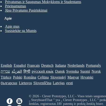
Privatumas ir Saugumas Mokykloms ir Studentams
Prieinamumas
Jūsų Privatumo Pasirinkimai
Apie
Apie mus
Susisiekite su Mumis
English
Español
Français
Deutsch
Italiana
Nederlands
Português
עברית
العَرَبِيَّة
हिन्दी
ру́сский язы́к
Dansk
Svenska
Suomi
Norsk
Türkçe
Polski
Româna
Ceština
Slovenský
Magyar
Hrvatski
български
Lietuvos
Slovenščina
Latvijas
eesti
© 2026 - Clever Prototypes, LLC - Visos teisės saugomo
„ StoryboardThat “ yra „
Clever Prototypes , LLC
“ prek
ženklas, registruotas JAV patentų ir prekių ženklų biure.