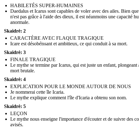
HABILETÉS SUPER-HUMAINES
Daedalus et Icarus sont capables de voler avec des ailes. Bien que
n'est pas grâce à l'aide des dieux, il est néanmoins une capacité h
anormale.
Skaidrė: 2
CARACTÈRE AVEC FLAQUE TRAGIQUE
Icare est désobéissant et ambitieux, ce qui conduit à sa mort.
Skaidrė: 3
FINALE TRAGIQUE
Le mythe se termine par Icarus, qui est juste un enfant, plongeant
mort brutale.
Skaidrė: 4
EXPLICATION POUR LE MONDE AUTOUR DE NOUS
Je nommerai cette île Icaria.
Le mythe explique comment l'île d'Icaria a obtenu son nom.
Skaidrė: 5
LEÇON
Le mythe nous enseigne l'importance d'écouter et de suivre des co
avisés.