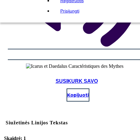
Registruotis
Prisijungti
SUSIKURK SAVO
Kopijuoti
Siužetinės Linijos Tekstas
Skaidrė: 1