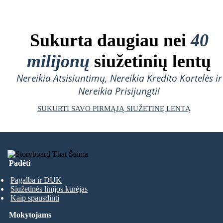
Sukurta daugiau nei
40
milijonų
siužetinių lentų
Nereikia Atsisiuntimų, Nereikia Kredito Kortelės ir
Nereikia Prisijungti!
SUKURTI SAVO PIRMĄJĄ SIUŽETINĘ LENTĄ
Padėti
Pagalba ir DUK
Siužetinės linijos kūrėjas
Kaip spausdinti
Mokytojams