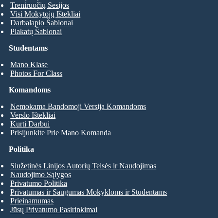
Treniruočių Sesijos
Visi Mokytojų Ištekliai
Darbalapio Šablonai
Plakatų Šablonai
Studentams
Mano Klase
Photos For Class
Komandoms
Nemokama Bandomoji Versija Komandoms
Verslo Ištekliai
Kurti Darbui
Prisijunkite Prie Mano Komanda
Politika
Siužetinės Linijos Autorių Teisės ir Naudojimas
Naudojimo Sąlygos
Privatumo Politika
Privatumas ir Saugumas Mokykloms ir Studentams
Prieinamumas
Jūsų Privatumo Pasirinkimai