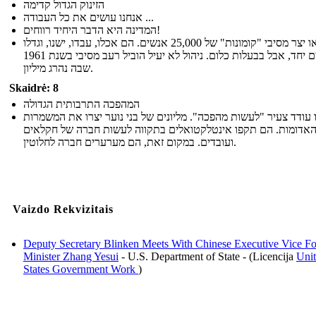
הזינוק הגדול קדימה
אנחנו עושים את כל העבודה ...
המדינה היא הדבר היחיד רווחים!
מאו יצר מסיבי "קומונות" של 25,000 אנשים. הם אכלו, עבדו, ישנו, וגדלו
ילדים יחד, אבל בבעלות כלום. ניהול לא יעיל הוביל רעב מסיבי בשנת 1961
שבה נהרג מיליון.
Skaidrė: 8
המהפכה התרבותית הגדולה
 עודד צעיר "לעשות מהפכה". מליונים של בני נוער יצרו את המשמרות
אדומות. הם תקפו אינטלקטואלים בתקווה לעשות חברה של חקלאים
ועובדים. במקום זאת, הם מערערים חברה לחלוטין.
Vaizdo Rekvizitais
Deputy Secretary Blinken Meets With Chinese Executive Vice Fo
Minister Zhang Yesui
- U.S. Department of State - (Licencija
Uni
States Government Work
)