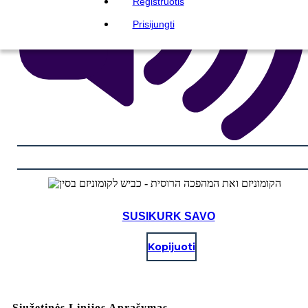
Registruotis
Prisijungti
SUSIKURK SAVO
Kopijuoti
Siužetinės Linijos Aprašymas