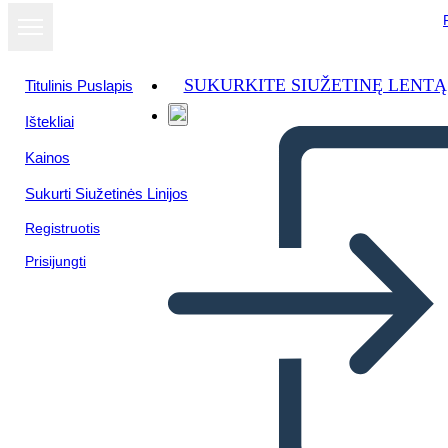
SUKURKITE SIUŽETINĘ LENTĄ
Titulinis Puslapis
Ištekliai
Kainos
Sukurti Siužetinės Linijos
Registruotis
Prisijungti