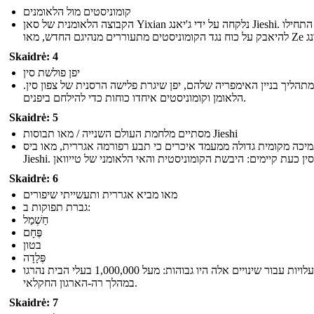
קומוניסטים מול הלאומנים
הקבוצה הלאומנית של סאן Yixian נלקחה על ידי ג'יאנג Jieshi. הם התחילו
Skaidrė: 4
יפן פולשת סין
מתהליך בניין האימפריה שלהם, יפן שיגרת פלישה הרסנית של צפון סין
הלאומן וקומוניסטים איחדו כוחות כדי להילחם ביפנים.
Skaidrė: 5
מסתיים מלחמת העולם השנייה / מאו תבוסות Jieshi
יכה מקומית גדולה ממעמד איכרים כי תבע רפורמה אגררית, מאו ביס
Skaidrė: 6
מאו מביא אגררית ותעשייתי שיפורים
גברת תפוקות ב:
חַשְׁמַל
פֶּחָם
בטון
פְּלָדָה
העלויות עבור שינויים אלה היו גבוהות: מעל 1,000,000 בעלי הבית נהרגו
במהלך רה-הארגון החקלאי.
Skaidrė: 7