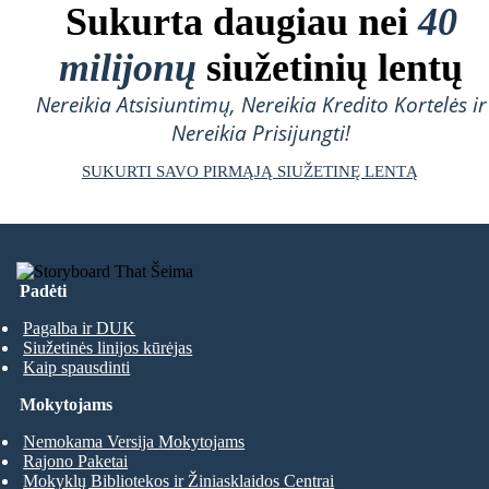
Sukurta daugiau nei
40
milijonų
siužetinių lentų
Nereikia Atsisiuntimų, Nereikia Kredito Kortelės ir
Nereikia Prisijungti!
SUKURTI SAVO PIRMĄJĄ SIUŽETINĘ LENTĄ
Padėti
Pagalba ir DUK
Siužetinės linijos kūrėjas
Kaip spausdinti
Mokytojams
Nemokama Versija Mokytojams
Rajono Paketai
Mokyklų Bibliotekos ir Žiniasklaidos Centrai