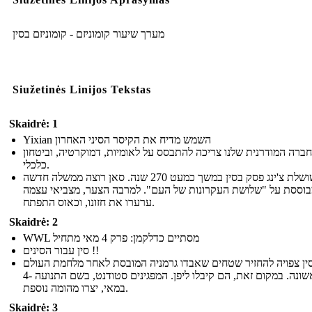
מערך שיעור קומוניזם - קומוניזם בסין
Siužetinės Linijos Tekstas
Skaidrė: 1
Yixian השמש מדיח את הקיסר הסיני האחרון
ברה המודרנית שלנו צריכה להתבסס על לאומיות, דמוקרטיה, וביטחון
כלכלי.
שושלת צ'ינג פסק בסין במשך כמעט 270 שנה. סאן רוצה ממשלה חדשה
וססת על "שלושת העקרונות של העם". למרבה הצער, מצביאי עצמה
ערערו את חזונו, וכאוס התפתח.
Skaidrė: 2
WWL מסתיים כדלקמן: פרק 4 מאי מתחיל
סין עבור הסינים !!
ין צפויה להחזיר שטחים שאבדו גרמניה המובסת לאחר מלחמת העולם
הראשונה. במקום זאת, הם קיבלו ליפן. המפגינים סטודנט, בשם התנועה -4
במאי, יצרו מהומה נוספת.
Skaidrė: 3