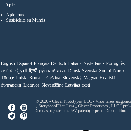
Apie
Apie mus
Susisiekite su Mumis
English
Español
Français
Deutsch
Italiana
Nederlands
Português
עברית
العَرَبِيَّة
हिन्दी
ру́сский язы́к
Dansk
Svenska
Suomi
Norsk
Türkçe
Polski
Româna
Ceština
Slovenský
Magyar
Hrvatski
български
Lietuvos
Slovenščina
Latvijas
eesti
© 2026 - Clever Prototypes, LLC - Visos teisės saugomo
„ StoryboardThat “ yra „
Clever Prototypes , LLC
“ prek
ženklas, registruotas JAV patentų ir prekių ženklų biure.