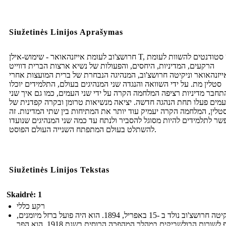
Siužetinės Linijos Aprašymas
חרושצ'וב לעומת אייזנהאואר - שימוש-אילן T, יש סטודנטים להשוות לעומת
הרקעים, המדיניות, היחסים, והפעולות של נשיא ארצות הברית דווייט
ייזנהאואר וניקיטה חרושצ'וב, המנהיגה הנבחרת של ברית המועצות אחרי
סטלין מת. על ידי השוואה והנגדה שני המנהיגים בעולם, התלמידים יוכלו
תחבר מדיניות רציפה המלחמה הקרה על ידי שני העמים, כמו גם איך שני
מים פעלו תחת הנהגה חדשה. יציאה מנשיאות טרומן ובקרה קפדנית של
טלין, המלחמה הקרה יעמיק עוד יותר את המתיחות בין שתי המדינות. זה
שר לתלמידים להיות מסוגל להסביר ולנתח עד כמה שני המנהיגים שנועדו
להשתלט בעולם המתפתח השנייה העולם הפוסט.
Siužetinės Linijos Tekstas
Skaidrė: 1
רקע כללי
ניקיטה חרושצ'וב נולד ב -15 באפריל, 1894. הוא היה פועל ברזל מיומנים,
והצטרף לשורות הבולשביקים במהלך המהפכה הרוסית בשנת 1918. הוא הפך