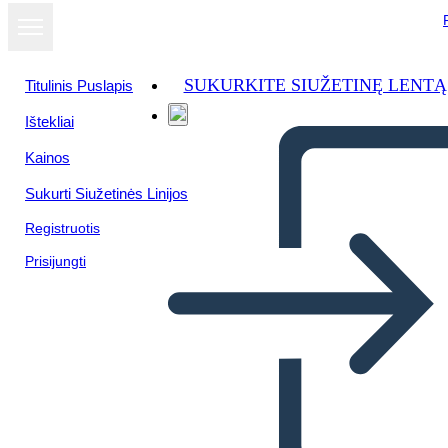
SUKURKITE SIUŽETINĘ LENTĄ
Titulinis Puslapis
Ištekliai
Kainos
Sukurti Siužetinės Linijos
Registruotis
Prisijungti