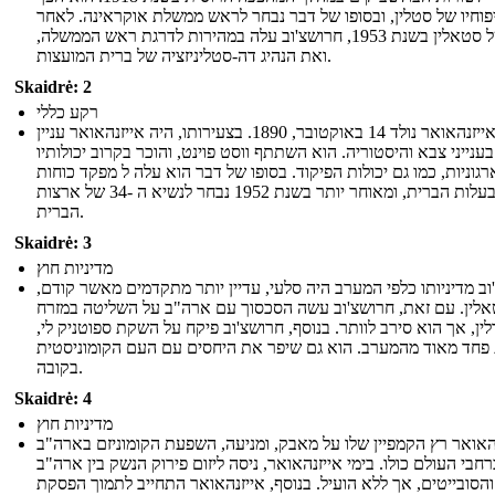
פוחיו של סטלין, ובסופו של דבר נבחר לראש ממשלת אוקראינה. לאחר
מותו של סטאלין בשנת 1953, חרושצ'וב עלה במהירות לדרגת ראש הממשלה,
ואת הנהיג דה-סטליניזציה של ברית המועצות.
Skaidrė: 2
רקע כללי
דווייט אייזנהאואר נולד 14 באוקטובר, 1890. בצעירותו, היה אייזנהאואר עניין
בענייני צבא והיסטוריה. הוא השתתף ווסט פוינט, והוכר בקרוב יכולותיו
גוניות, כמו גם יכולות הפיקוד. בסופו של דבר הוא עלה ל מפקד כוחות
בעלות הברית, ומאוחר יותר בשנת 1952 נבחר לנשיא ה -34 של ארצות
הברית.
Skaidrė: 3
מדיניות חוץ
וב מדיניותו כלפי המערב היה סלעי, עדיין יותר מתקדמים מאשר קודם,
לין. עם זאת, חרושצ'וב עשה הסכסוך עם ארה"ב על השליטה במזרח
ין, אך הוא סירב לוותר. בנוסף, חרושצ'וב פיקח על השקת ספוטניק לי,
 פחד מאוד מהמערב. הוא גם שיפר את היחסים עם העם הקומוניסטית
בקובה.
Skaidrė: 4
מדיניות חוץ
האואר רץ הקמפיין שלו על מאבק, ומניעה, השפעת הקומוניזם בארה"ב
רחבי העולם כולו. בימי אייזנהאואר, ניסה ליזום פירוק הנשק בין ארה"ב
והסובייטים, אך ללא הועיל. בנוסף, אייזנהאואר התחייב לתמוך הפסקת