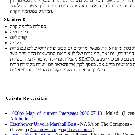
ובה, ייזום משבר הטילים בקובה, כמו גם למרד אנטי-קומוניסטי מורחק
ונגריה. יתר על כן, הוא גם ראה את בניית חומת ברלין, אשר היה לסמל
המתרס במלחמה הקרה.
Skaidrė: 8
פעולות מלחמה קרה
דֵמוֹקרָטִיָה
קָפִּיטָלִיזם
בלימה
קבלת אייזנהאואר, מעשיו מרוכזים גם סביב ופתח יחסי שלום עם ברית
המועצות; עם זאת, המטרות שלו לעצור את התפשטות הקומוניזם עשו
מקבלות עדיף. הוא עזר לתמוך ביצירת SEATO, אשר נשבע סיוע כדי למנוע
ובייטית בוייטנאם. בנוסף לכך, אייזנהאואר יזם יוזמות מקומיות וזרות
כדי להגן על ארה"ב מפני תקפויות מועצות פוטנציאליות.
Vaizdo Rekvizitais
1000px-Map_of_current_Interstates-2006-07-13
- Mulad - (Licen
Attribution
)
Eisenhower Unveils Marshall Bust
- NASA on The Commons -
(Licencija
No known copyright restrictions
)
Jacob's biscuit factory
- National Library of Ireland on The Comm