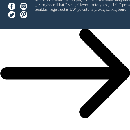
© 2026 - Clever Prototypes, LLC - Visos teisės saugomo
„ StoryboardThat “ yra „
Clever Prototypes , LLC
“ prek
ženklas, registruotas JAV patentų ir prekių ženklų biure.