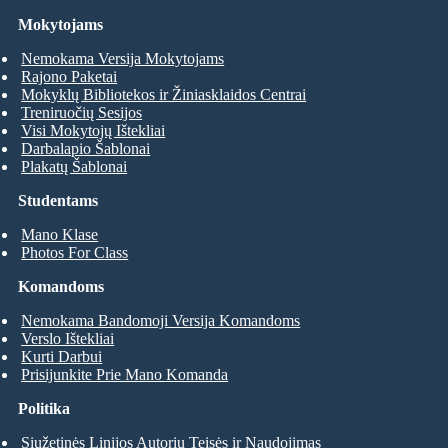
Mokytojams
Nemokama Versija Mokytojams
Rajono Paketai
Mokyklų Bibliotekos ir Žiniasklaidos Centrai
Treniruočių Sesijos
Visi Mokytojų Ištekliai
Darbalapio Šablonai
Plakatų Šablonai
Studentams
Mano Klase
Photos For Class
Komandoms
Nemokama Bandomoji Versija Komandoms
Verslo Ištekliai
Kurti Darbui
Prisijunkite Prie Mano Komanda
Politika
Siužetinės Linijos Autorių Teisės ir Naudojimas