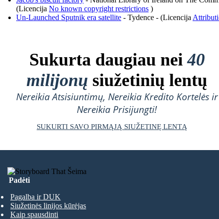
(Licencija
No known copyright restrictions
)
Un-Launched Sputnik era satellite
- Tydence - (Licencija
Attribut
Sukurta daugiau nei
40
milijonų
siužetinių lentų
Nereikia Atsisiuntimų, Nereikia Kredito Kortelės ir
Nereikia Prisijungti!
SUKURTI SAVO PIRMĄJĄ SIUŽETINĘ LENTĄ
Padėti
Pagalba ir DUK
Siužetinės linijos kūrėjas
Kaip spausdinti