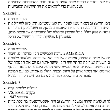
ים קומוניסטיים בדרום מזרח אסיה. הוא גם תרם ההצטברות הגרעינית
וטכנולוגית כדי להתאים את ההתקדמות הסובייטית.
Skaidrė: 5
מדיניות פנים
ים, חרושצ'וב נשאר נאמן לעקרונות קומוניסטיים. הוא כיוון להגדיל את
הייצור וייצור בכל רחבי ברית המועצות. בנוסף, חרושצ'וב פקח שיפורים
ולוגיות נשק וחלל, כולל הפיצוץ המוצלח של הסובייטים של פצצת מימן,
והשקת הלווין הראשון של החלל, I. ספוטניק
Skaidrė: 6
מדיניות פנים
מערכת הכבישים הבין-מדינתיים: חיבור AMERICA
ים של מדיניות הפנים, אמריקה של אייזנהאואר פרחה. שלאחר מלחמת
 השנייה אמריקה תחתיו היה חזק. אייזנהאואר גם יזם את הקמתה של
הכבישים המהירים אינטרסטייט לשני נסיעה ואמצעי התגוננות. בנוסף
אייזנהאואר נשאר איתן על חיזוק תכנית החלל בנאס"א, כמו גם תמיכה
עבור מדע והשכלה גבוהה. הוא גם הסתיים הפרדה בצבא.
Skaidrė: 7
פעולות מלחמה קרה
VS. EAST מַעֲרָב
אירופה: 1947
 המלחמה הקרה נמשכה, חרושצ'וב היה אינסטרומנטלי בהובלת ברית
צות. הוא אמנם לשאוף ליחסי שלום עם המערב, הוא הניח נשק גרעיני