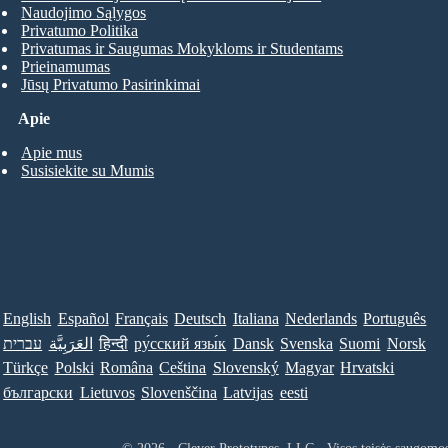
Naudojimo Sąlygos
Privatumo Politika
Privatumas ir Saugumas Mokykloms ir Studentams
Prieinamumas
Jūsų Privatumo Pasirinkimai
Apie
Apie mus
Susisiekite su Mumis
English
Español
Français
Deutsch
Italiana
Nederlands
Português
Norsk
Suomi
Svenska
Dansk
ру́сский язы́к
हिन्दी
العَرَبِيَّة
עברית
Türkçe
Polski
Româna
Ceština
Slovenský
Magyar
Hrvatski
български
Lietuvos
Slovenščina
Latvijas
eesti