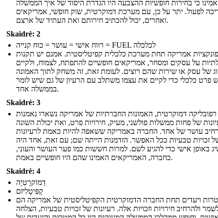
מינו כי בחירות חופשיות ההצבעה היו הגדרת היסוד של איך הממשלה
יכה לפעול. יתר על כן, עם מערכת דמוקרטית, שוק חופשי, אמריקאים
ואחרים, יכול להכתיב חירותם ואת העתיד של ארצם.
Skaidrė: 2
רווח אישי = עושר = כוח קנייה = FUEL לכלכלה
ונקציות אמריקה תחת מערכת כלכלית קפיטליסטית. אמנם יש תקנות
יות על עסקים ומסחר, אמריקאים חופשיים להתפתח, לצמוח, ולקיים
וג של עסק או שירות שהם רוצים. לעומת זאת, זה משחק לתוך האמונה
ש פרט כלכלי כדי לקיים את עצמו משתלב עם הרעיון של גם שיש לומר
בממשלה אחד.
Skaidrė: 3
פובליקה דמוקרטית, האמונות החברתיות של אמריקה נשארו נאמנות
ונות של פחות ממשלות פולשני, מעיק, חירויות פרט, ואת יכולת השונה
רחיב עושר של אחד. החברה באמריקה ששאפה להיות כאמת לרעיונות
ל זכויות טבעיות ככל האפשר. הזדמנות הייתה שם; עם זאת, אחד היה
ג באופן אישי כדי להגיע לשם. למרות חששות כמו פער העושר והעוני,
כחברה, האמריקאים האמינו שהם היו חופשיים באמת.
Skaidrė: 4
דֵמוֹקרָטִיָה
קָפִּיטָלִיזם
רות ויעדים תחת החברה הדמוקרטית הקפיטליסטית של אמריקה הם
שמר ולהרחיב חירויות וזכויות אלה. רעיונות של זכויות טבעיות, הצלחה
ישית, וחופש ממהלכי הממשלה המעיקים היו כל המטרות והיעדים של