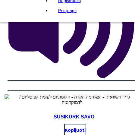
Registruotis
Prisijungti
SUSIKURK SAVO
Kopijuoti