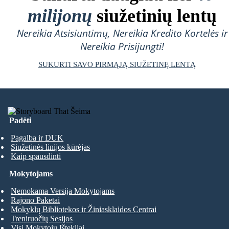
milijonų
siužetinių lentų
Nereikia Atsisiuntimų, Nereikia Kredito Kortelės ir
Nereikia Prisijungti!
SUKURTI SAVO PIRMĄJĄ SIUŽETINĘ LENTĄ
Padėti
Pagalba ir DUK
Siužetinės linijos kūrėjas
Kaip spausdinti
Mokytojams
Nemokama Versija Mokytojams
Rajono Paketai
Mokyklų Bibliotekos ir Žiniasklaidos Centrai
Treniruočių Sesijos
Visi Mokytojų Ištekliai