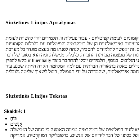
Siužetinės Linijos Aprašymas
קומוניזם לעומת קפיטליזם - עבור פעילות זו, תלמידים יהיו להשוות לעומת
רעיונות ואידיאולוגיים הן של דמוקרטיה וקפיטליזם עם כלכלות הקומוניזם
. זה יאפשר לתלמידים להסביר, לנתח לסנתז מה בעצם מוגדר כל מערכת
ות של מעצמה מבחינת החברה, כלכלה, ממשלה, ומה הוא בסופו של דבר
בקש להפיץ influentially על פני הגלובוס. בנוסף, תלמידים יוכלו להתחבר כיצד
דלים כאלה בתאוריה חברתית עם למה המלחמה הקרה הייתה שכנע עוד
Siužetinės Linijos Tekstas
Skaidrė: 1
כּוֹחַ
אֲנָשִׁים
אולוגיה הפוליטית של דמוקרטיה טמונה האמונה כי כוחה של הממשלה
ופל בסופו של דבר לידיהם של אנשים. כרפובליקה דמוקרטית, אמריקה