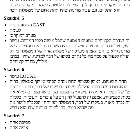
ינה הדמוקרטית. בנוסף לכך, שמו להם למטרה לשמר דמוקרטיה שבה
הוא התקיים, וגם עבור מדינות שהיו תחת איום של ממשלות דיכוי.
Skaidrė: 5
הקומוניסטית EAST
לעומת
מערב דמוקרטי
ות הגדרת הקומוניזם טמונים האמונה שהכל מופנה כלפי המדינה. עושר
שי, חירויות פרט, ובחירה אישית כל היו משניים לבריאות והצמיחה של
מדינת הלאום. הם האמינו מערכת של מפלגה אחת של הממשלה כי רק
עילה לפעול על סמך מה כל נתרם בסופו של דבר למדינה. שוויון, במובן
מילולי, מוגדר קומוניזם.
Skaidrė: 6
עושר EQUAL
תחת קומוניזם, באופן ספציפי תחת מנהיג הסובייטי יוזף סטאלין, ברית
המועצות פעלה תחת הכלכלה פקודה. בעיקרו של דבר, תחת "תוכנית
" של סטלין, האומה להפיק ולייצר מספר מסוים של מוצרים למלא את
סות ספציפיות. אמנם זה להפעיל לחץ רב על עובדים ותעשיות, כלכלת
ת גברה מאוד. בעיקרו של דבר, הממשלה "ציוותה" הכלכלה לייצר את
מה שהיא רוצה, כדי להיות במקום שבו הוא נדרש.
Skaidrė: 7
מסיבה אחת
אומה אחת