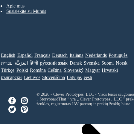
Apie mus
Susisiekite su Mumis
English
Español
Français
Deutsch
Italiana
Nederlands
Português
Norsk
Suomi
Svenska
Dansk
ру́сский язы́к
हिन्दी
العَرَبِيَّة
עברית
Türkçe
Polski
Româna
Ceština
Slovenský
Magyar
Hrvatski
български
Lietuvos
Slovenščina
Latvijas
eesti
© 2026 - Clever Prototypes, LLC - Visos teisės saugomo
„ StoryboardThat “ yra „
Clever Prototypes , LLC
“ prek
ženklas, registruotas JAV patentų ir prekių ženklų biure.