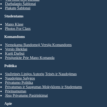
Darbalapio Šablonai
Plakatų Šablonai
Studentams
Mano Klase
Photos For Class
Komandoms
Nemokama Bandomoji Versija Komandoms
Verslo Ištekliai
Kurti Darbui
Prisijunkite Prie Mano Komanda
Politika
Siužetinės Linijos Autorių Teisės ir Naudojimas
Naudojimo Sąlygos
Privatumo Politika
Privatumas ir Saugumas Mokykloms ir Studentams
Prieinamumas
Jūsų Privatumo Pasirinkimai
Apie