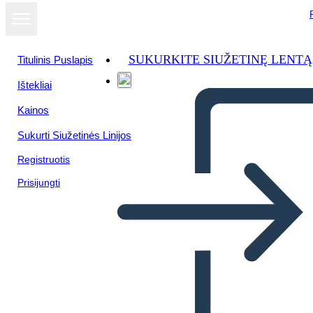
SUKURKITE SIUŽETINĘ LENTĄ
Titulinis Puslapis
Ištekliai
Kainos
Sukurti Siužetinės Linijos
Registruotis
Prisijungti