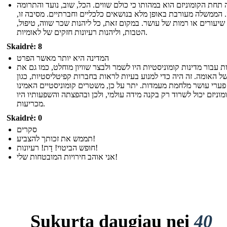
תחת הקומוניזם הוא במהותו כי כולם שווים. הכל, שוב, נועד והתרומה
 הממשלה מעורבת באופן מלא בנושאים כלכליים וחברתיים. מסיבה זו,
 שיעורים או רמות של עושר. במקום זאת, כל ליהנות שכר שווה, טיפול,
הטבות, וליהנות רעיונות חזקים של לאומיות.
Skaidrė: 8
המדינה היא יותר מאשר הפרט
 עבור מדינות קומוניסטיות היו לשמר ולבצר שוויון מוחלט, כמו גם את
ל האומה. זה היה כדי למנוע בעיות לראות בחברות קפיטליסטיות, כגון
פערי עושר מלחמת מעמדות. יתר על כן, משטרים קומוניסטיים האמינו
מוניזם יכול לשרוד רק בקנה מידה עולמי, ולכן ובהפצתה והשפעותיו היו
מכריעות.
Skaidrė: 0
סקרים
תממש את זכותך להצביע!
חופש הביטוי! דָת! רעיונות!
אני אוהב חירויות המובטחות שלי!
Sukurta daugiau nei
40