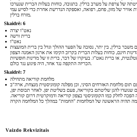
יטתה של צרפת על מערב ברלין. בתגובה, כוחות בעלות הברית שנערכו
ת אוויר של מזון, פחם, רפואה, ואספקה ​​הנדרשת אחרת כדי לסייע עמי
מזרח ברלין.
Skaidrė: 6
נאט"ו יצרה
ברית ורשה
נאט"ו
 משבר ברלין, בין יתר, נסובה על הפער ההולך וגדל בין ברית המועצות
דינות חינם, כוחות בעלות הברית בקרוב הקימו את ארגון האמנה הצפון
לנטית, או ברית נאט"ו. בעיקרו של דבר, ברית זו של מדינות חופשיות
הכריזה התקפה נגד אחד, היה פיגוע נגד כולם.
Skaidrė: 7
מלחמת קוריאה מתחילה
ם תום מלחמת האזרחים הסיני, וכן מפלגה קומוניסטית מנצחת, ארה"ב
 שנועדו להגן שליטתם בקוריאה, פעם בשליטת יפן. לאחר תבוסת יפן,
 הפכה לחלק כמו הקומוניסטי בצפון קוריאה ודמוקרטית דרום קוריאה.
Vaizdo Rekvizitais