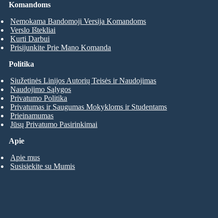
Komandoms
Nemokama Bandomoji Versija Komandoms
Verslo Ištekliai
Kurti Darbui
Prisijunkite Prie Mano Komanda
Politika
Siužetinės Linijos Autorių Teisės ir Naudojimas
Naudojimo Sąlygos
Privatumo Politika
Privatumas ir Saugumas Mokykloms ir Studentams
Prieinamumas
Jūsų Privatumo Pasirinkimai
Apie
Apie mus
Susisiekite su Mumis