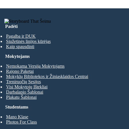
Padėti
Pagalba ir DUK
Siužetinės linijos kūrėjas
Kaip spausdinti
Mokytojams
Nemokama Versija Mokytojams
Rajono Paketai
Mokyklų Bibliotekos ir Žiniasklaidos Centrai
Treniruočių Sesijos
Visi Mokytojų Ištekliai
Darbalapio Šablonai
Plakatų Šablonai
Studentams
Mano Klase
Photos For Class