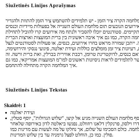
Siužetinės Linijos Aprašymas
לחמה הקרה ציר הזמן - יש תלמידים להשתמש ציר הזמן להתוות ולהגדיר
ירועים הנובעים תום מלחמת העולם השנייה אל בפעולות מיידיות וכנסים
קיימים. סטודנטים יוכלו להסביר ולנתח מה אירועים קרו להוביל לתחילת
ה הקרה, כמו גם איך איבה ראשונית בין ברית המועצות וארצות הברית
 ייתכן שמורה מראש בחרו אירועים, כנסים, או פעולות לסטודנטים לנצל
 רעיונות ציר זמן מומלצים כוללות ועידת יאלטה, פיגועי נגסקי והירושימה,
ם כנסים, לדוקטרינת טרומן, רכבת אווירית בברלין, ואת ברית ורשה. זה
ר לתלמידים לראות ניסיונות ראשונים למו"מ המועצות אמריקאי, כמו גם
איך המלחמה הקרה מתחילה להתחמם.
Siužetinės Linijos Tekstas
Skaidrė: 1
ועידת יאלטה
ף מלחמת העולם השנייה מגיע אל קיצו, "שלוש הגדולות", יוסף סטלין,
דרו וילסון, פרנקלין דלאנו רוזוולט, נפגשו ביאלטה לדון באירופה שלאחר
חמה. כולם הסכימו על שלום, אך נחלקו על מה לעשות עם מדינות כמו
פולין. כמו כן, הוחלט לפצל גרמניה עד בין שלוש המדינות.