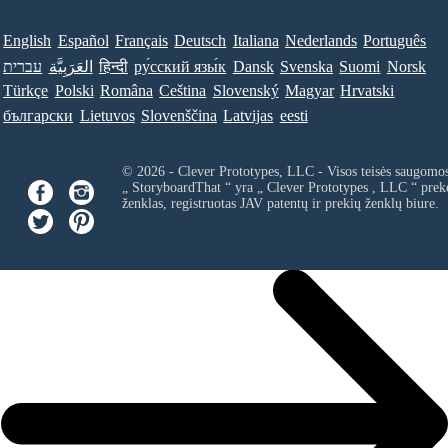
English
Español
Français
Deutsch
Italiana
Nederlands
Português
Norsk
Suomi
Svenska
Dansk
ру́сский язы́к
हिन्दी
العَرَبِيَّة
עברית
Türkçe
Polski
Româna
Ceština
Slovenský
Magyar
Hrvatski
български
Lietuvos
Slovenščina
Latvijas
eesti
© 2026 - Clever Prototypes, LLC - Visos teisės saugomo
„ StoryboardThat “ yra „
Clever Prototypes , LLC
“ prek
ženklas, registruotas JAV patentų ir prekių ženklų biure.