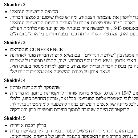
Skaidrė: 2
הפצצת הירושימה ונגסאקי
די להפגין את עוצמתה הצבאית, ומה יש כאלו שיטענו כאמצעי הכרחי,
בארה"ב ירד שתי פצצות אטום על הערים היפניות הירושימה ונגסאקי
באוגוסט 1945. זה למעשה צייר כניעתה של יפן ועד סוף מלחמת העולם
. עם זאת, המלחמה הקרה הייתה כבר בעבודותיהם בין ארה"ב וברה"מ
Skaidrė: 3
פוטסדאם CONFERENCE
 נוספת בין "שלושת הגדולים", עם נשיא ארצות הברית מונה לאחרונה
הארי טרומן, משא ומתן נוסף התרחש. שוב, התגלע סכסוך על שטחים
 בין בעלות הברית וברית המועצות. טרומן, למרות מנוסה בענייני חוץ,
נשאר איתן על מצבת ההשפעה אנטי-הקומוניסטית שלו.
Skaidrė: 4
שהונפקה לדוקטרינת טרומן
בנאום 1947 הקונגרס, הנשיא טרומן שוחרר לדוקטרינת טרומן, או מדיניות
לו לגבי האימפריאליזם הסובייטי. בכל זאת, טרומן התחייב סיוע, כלכלי
 לכל מדינה של אנשים חופשיים בניגוד להשפעה קומוניסטית. בתחילה,
הדוקטרינה הייתה שנועדה לתמוך בחירות חופשיות ביוון ובטורקיה.
Skaidrė: 5
ברלין רכבת אווירית
עם התגברות המתיחות המשיכו לעלות, במזרח ברלין, בשליטת ברית
ת, נותק בקרוב מקווי האספקה ​​כתגובה למיזוג של בריטים, אמריקאים,