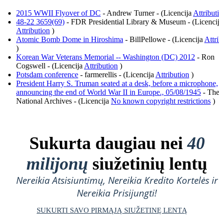
2015 WWII Flyover of DC
- Andrew Turner - (Licencija
Attribut
48-22 3659(69)
- FDR Presidential Library & Museum - (Licenci
Attribution
)
Atomic Bomb Dome in Hiroshima
- BillPellowe - (Licencija
Attr
)
Korean War Veterans Memorial -- Washington (DC) 2012
- Ron
Cogswell - (Licencija
Attribution
)
Potsdam conference
- farmerellis - (Licencija
Attribution
)
President Harry S. Truman seated at a desk, before a microphone,
announcing the end of World War II in Europe., 05/08/1945
- The
National Archives - (Licencija
No known copyright restrictions
)
Sukurta daugiau nei
40
milijonų
siužetinių lentų
Nereikia Atsisiuntimų, Nereikia Kredito Kortelės ir
Nereikia Prisijungti!
SUKURTI SAVO PIRMĄJĄ SIUŽETINĘ LENTĄ