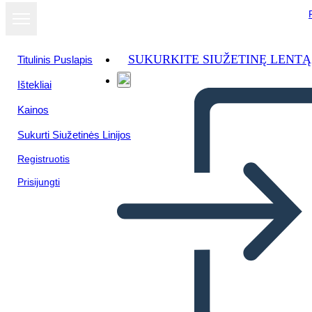
SUKURKITE SIUŽETINĘ LENTĄ
Titulinis Puslapis
Ištekliai
Kainos
Sukurti Siužetinės Linijos
Registruotis
Prisijungti