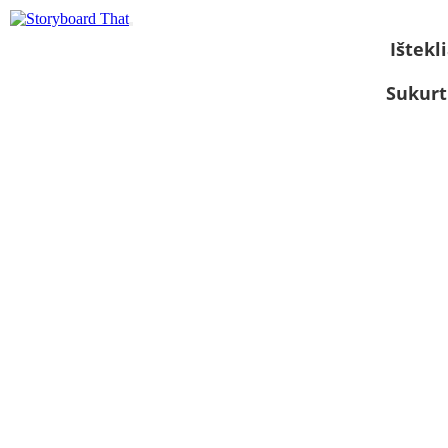
Ištekli
Sukurt