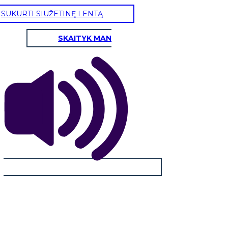
SUKURTI SIUŽETINĘ LENTĄ
SKAITYK MAN