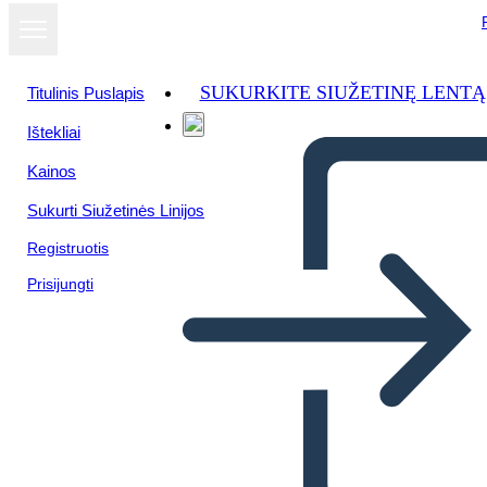
SUKURKITE SIUŽETINĘ LENTĄ
Titulinis Puslapis
Ištekliai
Kainos
Sukurti Siužetinės Linijos
Registruotis
Prisijungti