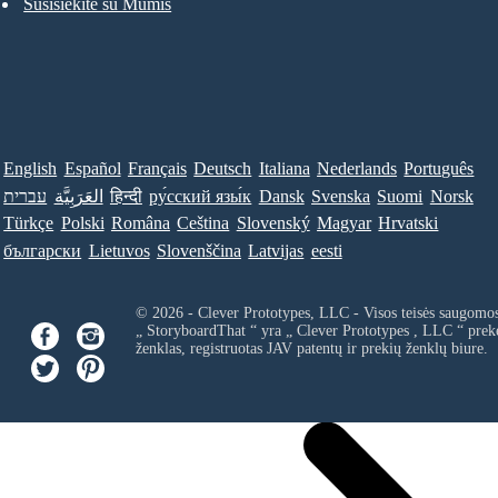
Susisiekite su Mumis
English
Español
Français
Deutsch
Italiana
Nederlands
Português
Norsk
Suomi
Svenska
Dansk
ру́сский язы́к
हिन्दी
العَرَبِيَّة
עברית
Türkçe
Polski
Româna
Ceština
Slovenský
Magyar
Hrvatski
български
Lietuvos
Slovenščina
Latvijas
eesti
© 2026 - Clever Prototypes, LLC - Visos teisės saugomo
„ StoryboardThat “ yra „
Clever Prototypes , LLC
“ prek
ženklas, registruotas JAV patentų ir prekių ženklų biure.