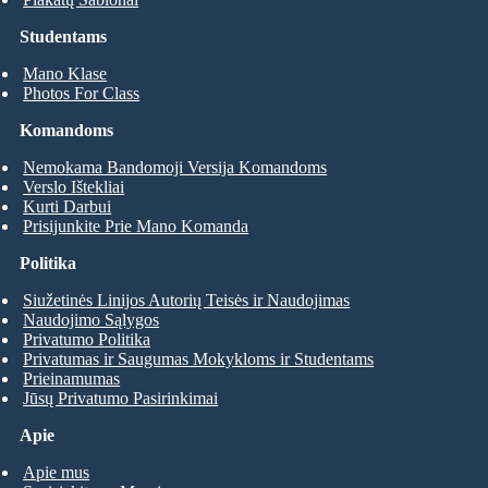
Studentams
Mano Klase
Photos For Class
Komandoms
Nemokama Bandomoji Versija Komandoms
Verslo Ištekliai
Kurti Darbui
Prisijunkite Prie Mano Komanda
Politika
Siužetinės Linijos Autorių Teisės ir Naudojimas
Naudojimo Sąlygos
Privatumo Politika
Privatumas ir Saugumas Mokykloms ir Studentams
Prieinamumas
Jūsų Privatumo Pasirinkimai
Apie
Apie mus