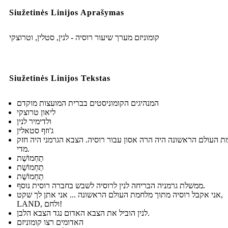
Siužetinės Linijos Aprašymas
קומוניזם מערך שיעור רוסיה - לנין, סטלין, וטרוצקי
Siužetinės Linijos Tekstas
המנהיגים הקומוניסטים בברית המועצות מוקדם
ליאון טרוצקי
ולדימיר לנין
ג'וזף סטאלין
 העולם הראשונה היה הרה אסון עבור רוסיה. הצבא הגרמני היה חזק
מדי.
תַחְמוֹשֶׁת
תַחְמוֹשֶׁת
תַחְמוֹשֶׁת
ממשלת גרמניה הבריחה לנין לרוסיה לשבש בחברה רוסית נוסף.
אני אקבל רוסיה מתוך מלחמת העולם הראשונה ... אני אתן לך שקט,
LAND, ולחם!
לנין הוביל את הצבא האדום נגד הצבא הלבן.
האדומים רצו קומוניזם