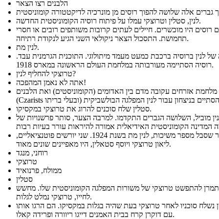
הלבנים רצו הצאר
לנין, סטלין וטרוצקי עמלו על פיתוח רוסיה הקומוניסטית החדשה.
ם רוסים היו מוכשרים. חיילים לעתים קרובות משותפים רובים או חסרי
תחמושת. התסכול הצאר ניקולאי השני הגיע לנקודת רתיחה.
לנין מת.
של לנין ברוסיה ברכבת כמעט מעמד מיתולוגי. התוכנית הגרמנית עבד.
רוסיה הסתיימה מעורבותה במלחמת העולם הראשונה במארס 1918.
טרוצקי להחליף לנין?
אתה לא נאמן המהפכה!
מלחמת אזרחים עקובה מדם בין האדומים (הקומוניסטים) ואת הלבנים
סטלין שלח סוכנים להרוג את טרוצקי במקסיקו.
ין מוביל, השלושה הגברים התקדמו. למרבה הצער, סותר פרשנויות של
לאחר שסבל מספר משיכות, לנין מת בשנת 1924. שני יורשים פוטנציאליים,
ליאון טרוצקי ויוסף סטאלין, היו מאפיינים שונים מאוד.
רוחני, מנגד
טרוצקי
ממולח, פרנואיד
סטלין
תמרן להתפשט טרוצקי של משורות המפלגה הקומוניסטית שלו. מחשש
לחייו, טרוצקי נמלט לגלות.
 נשלח סוכניו לאחר טרוצקי בעת שהיה בגלות במקסיקו. הם הרגו אותו
עם דוקרן קרח בבית האמנים דייגו ריוורה ופרידה קאלו.