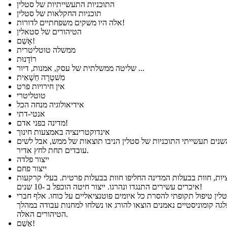
התוכניות התעשייתיות של סטלין
תוכניות החקלאות של סטלין
אלה היו משקים משפחתיים לדורות!
הטיהורים של סטאלין
אָשֵׁם!
ממשלה טוטליטרית
רוֹדָנוּת
שליטה ממשלתית של עסק, אמנות, דיור ...
מִשׁטָרָה חַשָׁאִית
אין חירויות פרט
טוטליטרי
אידיאולוגיה מנחה הכל
אנטי-דתי
מדינה בפני אדם!
אינדוקטרינציה באמצעות חינוך
נים תעשייתי התוכניות של סטלין הניבו תוצאות של ממש, אבל לשים
עובדים תחת לחץ אדיר.
ייצור פלדה
ייצור פחם
יות, חוות בבעלות המדינה החליפו חוות בבעלות פרטית. בעלי קרקעות
איכרים עשירים התנגדו ונהרגו. ייצור חיטה הוכפל ב -10 שנים!
לין טיפול תקופתי להסרת כל איומים פוטנציאליים על כוחו. אלף חברי
גה קומוניסטיים נאמנים הוצאו להורג או נשלחו למחנות עבודה במהלך
הטיהורים האלה.
אָשֵׁם!