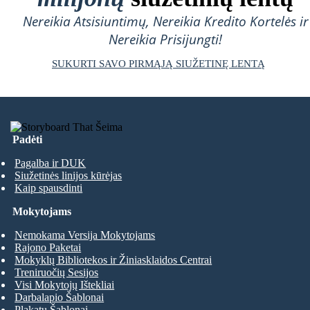
Nereikia Atsisiuntimų, Nereikia Kredito Kortelės ir
Nereikia Prisijungti!
SUKURTI SAVO PIRMĄJĄ SIUŽETINĘ LENTĄ
Padėti
Pagalba ir DUK
Siužetinės linijos kūrėjas
Kaip spausdinti
Mokytojams
Nemokama Versija Mokytojams
Rajono Paketai
Mokyklų Bibliotekos ir Žiniasklaidos Centrai
Treniruočių Sesijos
Visi Mokytojų Ištekliai
Darbalapio Šablonai
Plakatų Šablonai