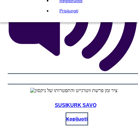
Registruotis
Prisijungti
SUSIKURK SAVO
Kopijuoti