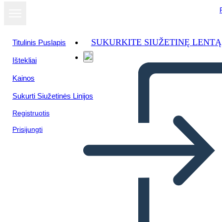
SUKURKITE SIUŽETINĘ LENTĄ
Titulinis Puslapis
Ištekliai
Kainos
Sukurti Siužetinės Linijos
Registruotis
Prisijungti