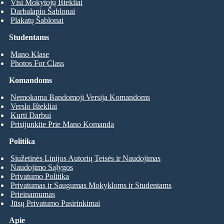
Visi Mokytojų Ištekliai
Darbalapio Šablonai
Plakatų Šablonai
Studentams
Mano Klase
Photos For Class
Komandoms
Nemokama Bandomoji Versija Komandoms
Verslo Ištekliai
Kurti Darbui
Prisijunkite Prie Mano Komanda
Politika
Siužetinės Linijos Autorių Teisės ir Naudojimas
Naudojimo Sąlygos
Privatumo Politika
Privatumas ir Saugumas Mokykloms ir Studentams
Prieinamumas
Jūsų Privatumo Pasirinkimai
Apie