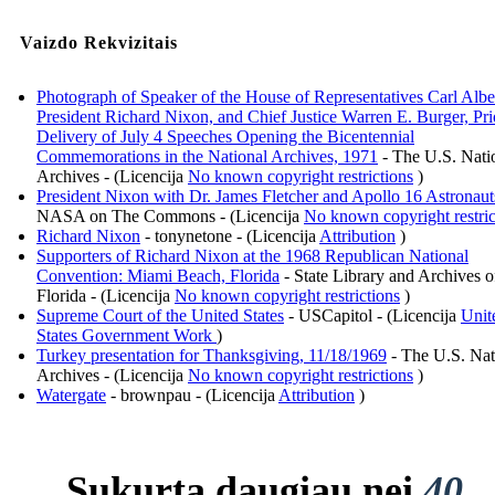
Vaizdo Rekvizitais
Photograph of Speaker of the House of Representatives Carl Albe
President Richard Nixon, and Chief Justice Warren E. Burger, Pri
Delivery of July 4 Speeches Opening the Bicentennial
Commemorations in the National Archives, 1971
- The U.S. Nati
Archives - (Licencija
No known copyright restrictions
)
President Nixon with Dr. James Fletcher and Apollo 16 Astronaut
NASA on The Commons - (Licencija
No known copyright restric
Richard Nixon
- tonynetone - (Licencija
Attribution
)
Supporters of Richard Nixon at the 1968 Republican National
Convention: Miami Beach, Florida
- State Library and Archives o
Florida - (Licencija
No known copyright restrictions
)
Supreme Court of the United States
- USCapitol - (Licencija
Unit
States Government Work
)
Turkey presentation for Thanksgiving, 11/18/1969
- The U.S. Nat
Archives - (Licencija
No known copyright restrictions
)
Watergate
- brownpau - (Licencija
Attribution
)
Sukurta daugiau nei
40