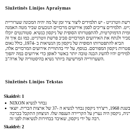
Siužetinės Linijos Aprašymas
רשת ווטרגייט - יש תלמידים ליצור ציר זמן של מה יהיה המכונה שערוריית
ייט. תלמידים צריכים לסמן אירועים מרכזיים הנובעים שביר מטה האמנה
מית הדמוקרטית, להתפטרותו הסופית של ניקסון כנשיא. סטודנטים יוכלו
ביר ולנתח את האירועים המרכזיים סביב פרשת ווטרגייט, כמו גם איך זה
הביא להתפטרותו הסופית של ניקסון מן הנשיאות ב -1974, כולל נאום
טרות ניקסון המפורסם. בנוסף, על ידי בהתוויית אירועים המרכזיים אלה
מידים יהיו להשיג הבנה טובה יותר באשר לאופן כדי אירועים במה יהפוך
השערורייה המרשיעה ביותר נשיא בהיסטוריה של ארה"ב.
Siužetinės Linijos Tekstas
Skaidrė: 1
NIXON נבחר לנשיא
בשנת 1968, ריצ'רד ניקסון נבחר לנשיא ה -37 של ארצות הברית. יוצאי
ניה, ניקסון היה נערץ על הקריירה הענפה שלו. הניצחון התקבל בברכה
רבה על ידי ניקסון, שאיבד בבחירות לנשיאות לפני זה.
Skaidrė: 2