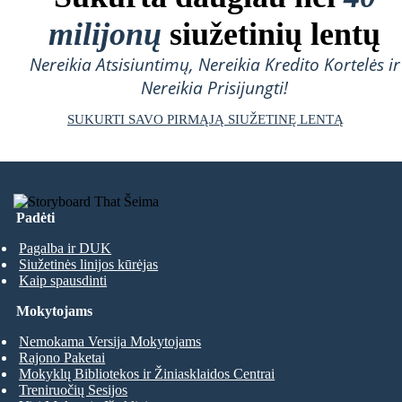
milijonų
siužetinių lentų
Nereikia Atsisiuntimų, Nereikia Kredito Kortelės ir
Nereikia Prisijungti!
SUKURTI SAVO PIRMĄJĄ SIUŽETINĘ LENTĄ
Padėti
Pagalba ir DUK
Siužetinės linijos kūrėjas
Kaip spausdinti
Mokytojams
Nemokama Versija Mokytojams
Rajono Paketai
Mokyklų Bibliotekos ir Žiniasklaidos Centrai
Treniruočių Sesijos