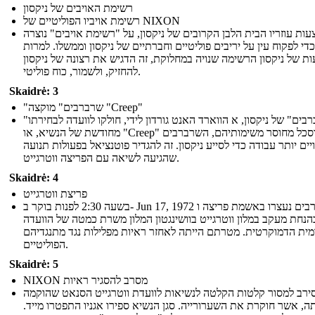
רשימת האויבים של ניקסון
רשימת אויביו הפוליטיים של NIXON
ות עוזריו הבית הלבן הקרובים של ניקסון, על "רשימת אויבים" נוצרה
כדי לפקוח עין על יריבים פוליטיים וחברתיים של ניקסון וממשלו. למרות
ת של ניקסון הרשימה שנויה במחלוקת, זה הדגיש את רצונה של ניקסון
להחזיק, ולשמור, כוח פוליטי.
Skaidrė: 3
"שרברבים" מוקצה "Creep"
"השרברבים" של ניקסון, א הווארד האנט גורדון לידי, חולקו לוועדה לבחירתו
מחודשת של הנשיא, או "Creep" מתוסכל מחוסר משימותיהם, השרברבים
יים יותר עבודה כדי לסייע ניקסון. זה להגדיר פוטנציאל בפעולות תנועה
שהגיעה לשיאה עם הפריצה ווטרגייט.
Skaidrė: 4
פריצת ווטרגייט
בשעה 2:30 לפנות בוקר ב- Jun 17, 1972 שרברבים נעצרו באשמת פריצה ו
הנחת מעקב במלון ווטרגייט בוושינגטון המלון משרת כמטה של ​​הוועדה
ית הדמוקרטית. מטרתם הייתה לאחזר ראיות מפלילות נגד מתנגדיהם
הפוליטיים.
Skaidrė: 5
NIXON מסרב להסגיר ראיות
סירב למסור קלטות הקלטה לנשיאות לוועדת ווטרגייט הסנאט שהוקמה
תה, אשר חוקרת את השערורייה. סגן הנשיא ספירו אגניו התפטרו מייד