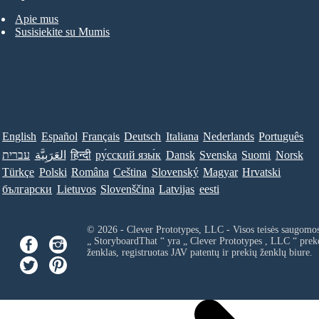
Apie mus
Susisiekite su Mumis
English
Español
Français
Deutsch
Italiana
Nederlands
Português
עברית
العَرَبِيَّة
हिन्दी
ру́сский язы́к
Dansk
Svenska
Suomi
Norsk
Türkçe
Polski
Româna
Ceština
Slovenský
Magyar
Hrvatski
български
Lietuvos
Slovenščina
Latvijas
eesti
© 2026 - Clever Prototypes, LLC - Visos teisės saugomo
„ StoryboardThat “ yra „
Clever Prototypes , LLC
“ prek
ženklas, registruotas JAV patentų ir prekių ženklų biure.