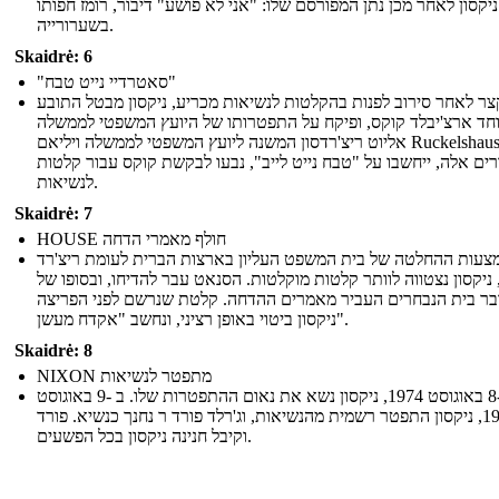
ניקסון לאחר מכן נתן המפורסם שלו: "אני לא פושע" דיבור, רומז חפותו
בשערורייה.
Skaidrė: 6
"סאטרדיי נייט טבח"
קצר לאחר סירוב לפנות בהקלטות לנשיאות מכריע, ניקסון מבטל התובע
חד ארצ'יבלד קוקס, ופיקח על התפטרותו של היועץ המשפטי לממשלה
אליוט ריצ'רדסון המשנה ליועץ המשפטי לממשלה ויליאם Ruckelshaus.
רים אלה, ייחשבו על "טבח נייט לייב", נבעו לבקשת קוקס עבור קלטות
לנשיאות.
Skaidrė: 7
HOUSE חולף מאמרי הדחה
צעות ההחלטה של ​​בית המשפט העליון בארצות הברית לעומת ריצ'רד
, ניקסון נצטווה לוותר קלטות מוקלטות. הסנאט עבר להדיחו, ובסופו של
בר בית הנבחרים העביר מאמרים ההדחה. קלטת שנרשם לפני הפריצה
ניקסון ביטוי באופן רציני, ונחשב "אקדח מעשן".
Skaidrė: 8
NIXON מתפטר לנשיאות
ב -8 באוגוסט 1974, ניקסון נשא את נאום ההתפטרות שלו. ב -9 באוגוסט
1974, ניקסון התפטר רשמית מהנשיאות, וג'רלד פורד ר נחנך כנשיא. פורד
וקיבל חנינה ניקסון בכל הפשעים.