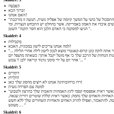
הַאֲנָשָׁה
ברוך הבא!
האם אנחנו?
"ניזון התסכול של כושי על המשך קיומה של אפליה גזעית, תנועה זו מורכבת
ים איבדו את האמון באמריקה, אשר בהחלט יש התכחש הנצרות, ומי
הגיעו למסקנה כי האדם הלבן הוא חסר תקנה" השטן ".
Skaidrė: 4
מַקבִּילוּת
למה אנחנו צריכים לישון במכונית, האבא?
"... כאשר אתה לוקח כונן קרוס-קאנטרי מוצא לנכון לישון לילה אחרי הלילה
נות הנוחות של הרכב שלך כי אף מוטל יקבל אותך: כשאתה מושפל יום
אחר יום על ידי סימני נדנוד קריאה 'לבן 'ו' צבוע '... "
Skaidrė: 5
דימויים
לָרוּץ!!!
רדו ברחובותינו! אנחנו לא רוצים מהסוג שלך כאן!
למטה עם הפרדה גזעית
"אבל כאשר ראית אספסוף קסמי לינץ האמהות והאבות שלך כהרצון ולטבוע
האחיות והאחים שלך גחמה; כאשר ראית קללת שוטרים רוויית שנאה,
ה, להתאכזר, ואפילו להרוג האחים והאחיות השחורים שלך ללא חשש
מעונש .. . "
Skaidrė: 6