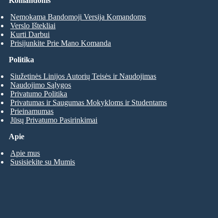
Komandoms
Nemokama Bandomoji Versija Komandoms
Verslo Ištekliai
Kurti Darbui
Prisijunkite Prie Mano Komanda
Politika
Siužetinės Linijos Autorių Teisės ir Naudojimas
Naudojimo Sąlygos
Privatumo Politika
Privatumas ir Saugumas Mokykloms ir Studentams
Prieinamumas
Jūsų Privatumo Pasirinkimai
Apie
Apie mus
Susisiekite su Mumis