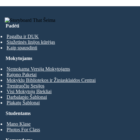
Padėti
Pagalba ir DUK
Siužetinės linijos kūrėjas
Kaip spausdinti
Mokytojams
Nemokama Versija Mokytojams
Rajono Paketai
Mokyklų Bibliotekos ir Žiniasklaidos Centrai
Treniruočių Sesijos
Visi Mokytojų Ištekliai
Darbalapio Šablonai
Plakatų Šablonai
Studentams
Mano Klase
Photos For Class