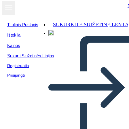
SUKURKITE SIUŽETINĘ LENTĄ
Titulinis Puslapis
Ištekliai
Kainos
Sukurti Siužetinės Linijos
Registruotis
Prisijungti
מכתב מכלא בירמינגהם -