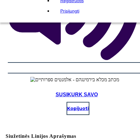
Registruotis
Prisijungti
SUSIKURK SAVO
Kopijuoti
Siužetinės Linijos Aprašymas