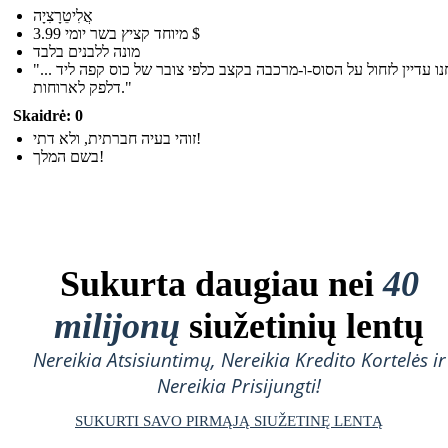
אֲלִיטֵרָצִיָה
מיוחד קציץ בשר יומי 3.99 $
מונה ללבנים בלבד
"... ואנחנו עדיין לזחול על הסוס-ו-מרכבה בקצב כלפי צובר של כוס קפה ליד
דלפק לארוחות."
Skaidrė: 0
זוהי בעיה חברתית, ולא דתי!
בשם המלך!
Sukurta daugiau nei
40
milijonų
siužetinių lentų
Nereikia Atsisiuntimų, Nereikia Kredito Kortelės ir
Nereikia Prisijungti!
SUKURTI SAVO PIRMĄJĄ SIUŽETINĘ LENTĄ