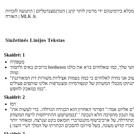
כלא בירמינגהם ידי מרטין לותר קינג | הטרנסצנדטליזם | התנועה לזכויות
האזרח | MLK Jr.
Siužetinės Linijos Tekstas
Skaidrė: 1
מֵטָפוֹרָה
ברוכים באים ולתמוך bretheren הכושי שלך, כמו שאלוהים ברא את כולנו
שווה.
"אבל שוב אני מודה לאלוהים כי כמה נשמות אציליות משורות דת המאורגנת
תקו מכבלי המשתק של קונפורמיות ומצטרפות אלינו שותפים פעילים
כמו במאבק לחופש".
Skaidrė: 2
רמז
"כמו ת"ס אליוט אמר:" הפיתוי האחרון הוא הבגידה הגדולה:. כדי לעשות את
 הנכון מהסיבה הלא הנכונה ' "(במשתמע ההתייחסות לרצח המשחק
קתדרלה, על ארכיבישוף מקנטרברי תומאס בקט שנרצח, ומאוחר יותר
הוכרז קדוש מעונה, בשל סירובו להסכים הכתרתו של המלך הנרי השני.
Skaidrė: 3