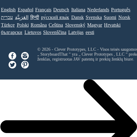
English
Español
Français
Deutsch
Italiana
Nederlands
Português
עברית
العَرَبِيَّة
हिन्दी
ру́сский язы́к
Dansk
Svenska
Suomi
Norsk
Türkçe
Polski
Româna
Ceština
Slovenský
Magyar
Hrvatski
български
Lietuvos
Slovenščina
Latvijas
eesti
© 2026 - Clever Prototypes, LLC - Visos teisės saugomo
„ StoryboardThat “ yra „
Clever Prototypes , LLC
“ prek
ženklas, registruotas JAV patentų ir prekių ženklų biure.