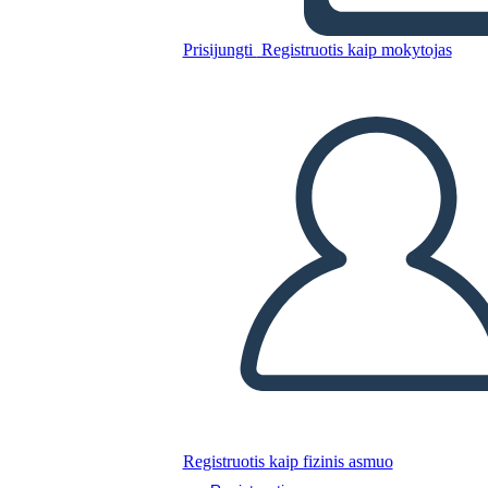
אלמנטים ספרותיים
Prisijungti
Registruotis kaip mokytojas
Nukopijuokite šią siužetinę lentą
SUKURTI SIUŽETINĘ LENTĄ
PALEISTI SKAIDRIŲ DEMONSTRACIJĄ
SKAITYK MAN
Registruotis kaip fizinis asmuo