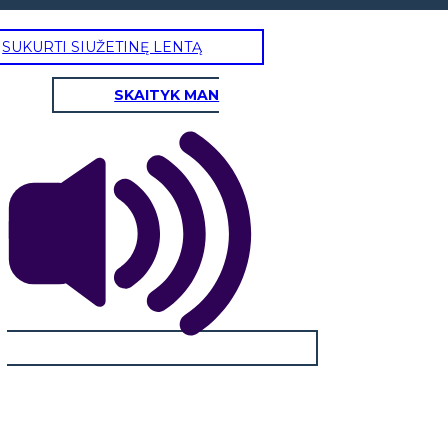
SUKURTI SIUŽETINĘ LENTĄ
SKAITYK MAN