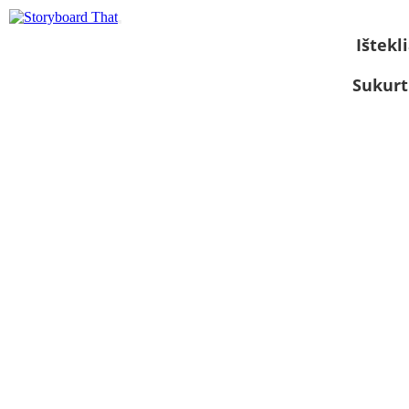
Ištekli
Sukurt