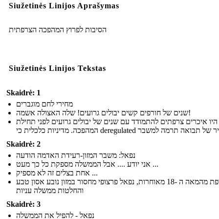
Siužetinės Linijos Aprašymas
הסיבות לפרוץ המהפכה הצרפתית
Siužetinės Linijos Tekstas
Skaidrė: 1
מחירי לחם מוגברים
שנים של חורפים קשים יבולים גרועים! שלה האצולה אשמה!
היו איכרים צרפתים להתמודד עם שנים של יבולים גרועים לפני תחילת
Skaidrė: 2
נפאל: משבר המזון-רעידת האדמה הודעה
אני יודע .... אבל הממשלה מספקת כל כך מעט ...
אחת בצלים זה לא מספיק ...
כמו צרפת מהמאה ה -18 מאוחרות, נפאל פרצופי מחסור במזון נובע אסון טבע
והחלטות ממשלה עניות
Skaidrė: 3
נפאל - להפיל את הממשלה