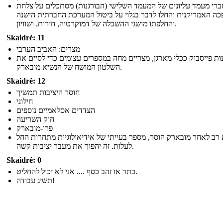
ברי מעמד עליונים של המעמד השלישי (הבורגנות) מסתכלים על צלחת
ה האמריקנית והחלו לדבר בגלוי על ביטול המערכת החברתית הישנה
והחלפתו מושגי ההשכלה של דמוקרטיה, חירות, ושוויון.
Skaidrė: 11
מצרים: האביב הערבי
ת פייסבוק ככלי מארגן, מצריים מחה במספרים עצומים כדי לסיים את
השלטון המושח של הנשיא מובארק.
Skaidrė: 12
חוסר היציבות תמשיך
חילוני
הצדדים אסלאמיים נוספים
חוק השריעה
פרו-מובארק
 רב לאחר מובארק הוסר, מספר בעייתי של אידיאולוגיות מתחרות החל
לעלות. זה יהפוך את מעבר יציבות קשה.
Skaidrė: 0
כתר או זהב כסף .... אני לא יכול להחליט.
תשיג עבודה!