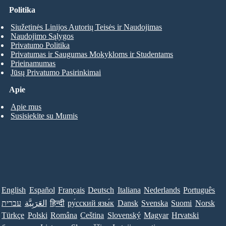
Politika
Siužetinės Linijos Autorių Teisės ir Naudojimas
Naudojimo Sąlygos
Privatumo Politika
Privatumas ir Saugumas Mokykloms ir Studentams
Prieinamumas
Jūsų Privatumo Pasirinkimai
Apie
Apie mus
Susisiekite su Mumis
English
Español
Français
Deutsch
Italiana
Nederlands
Português
Norsk
Suomi
Svenska
Dansk
ру́сский язы́к
हिन्दी
العَرَبِيَّة
עברית
Türkçe
Polski
Româna
Ceština
Slovenský
Magyar
Hrvatski