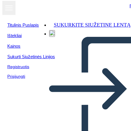
SUKURKITE SIUŽETINĘ LENTĄ
Titulinis Puslapis
Ištekliai
Kainos
Sukurti Siužetinės Linijos
Registruotis
Prisijungti