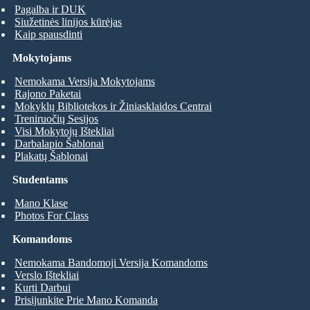
Pagalba ir DUK
Siužetinės linijos kūrėjas
Kaip spausdinti
Mokytojams
Nemokama Versija Mokytojams
Rajono Paketai
Mokyklų Bibliotekos ir Žiniasklaidos Centrai
Treniruočių Sesijos
Visi Mokytojų Ištekliai
Darbalapio Šablonai
Plakatų Šablonai
Studentams
Mano Klase
Photos For Class
Komandoms
Nemokama Bandomoji Versija Komandoms
Verslo Ištekliai
Kurti Darbui
Prisijunkite Prie Mano Komanda