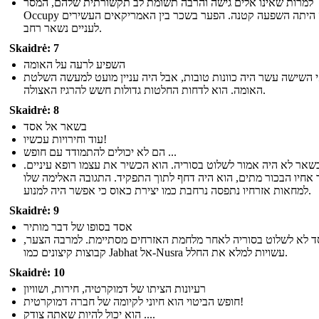
למרות שאינו אלים גישה והרבה תשומת לב תקשורתית שלהם, המסר
Occupy כנראה היתה השפעה קטנה. הפער בשכר בין האמריקאים העשירים
לעניים נשאר רחב.
Skaidrė: 7
השפיע לרעה על האומה
י השישה עשר היה כוונות טובות, אבל היה עניין מועט למעשה השלטת
האומה. הוא לדחות החלטות גדולות חשש להרגיז האצולה.
Skaidrė: 8
בשאר אל אסד
עוד וחירויות עכשיו!
הם לא יכולים להתמודד עם חופש ...
שאר לא היה אמור לשלוט בסוריה. הוא הכשיר את עצמו רופא עיניים.
אחיו הבכור מתים, הוא היה דחף לתוך התפקיד. התגובה האלימה שלו
למחאות אזרחיו נתפסה נרחבת כמו יצירת כאוס כי אפשר היה למנוע.
Skaidrė: 9
אסד בסופו של דבר מותיר
 לא לשלוט בסוריה לאחר מלחמת האזרחים מסתיימת. למרבה הצער,
קבוצות קיצונים כמו Jabhat אל-Nusra עשויות למלא את החלל.
Skaidrė: 10
רעיונות הציתו של דמוקרטיה, חירות, ושוויון
חופש הביטוי הוא חיוני לקיומה של חברה דמוקרטית!
הוא יכול להיות שאתה צודק ....