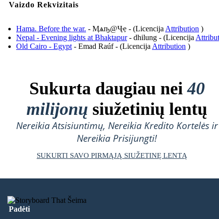
Vaizdo Rekvizitais
Hama. Before the war.
- Ӎѧҧ@Ҷҿ - (Licencija
Attribution
)
Nepal - Evening lights at Bhaktapur
- dhilung - (Licencija
Attribu
Old Cairo - Egypt
- Emad Raúf - (Licencija
Attribution
)
Sukurta daugiau nei
40
milijonų
siužetinių lentų
Nereikia Atsisiuntimų, Nereikia Kredito Kortelės ir
Nereikia Prisijungti!
SUKURTI SAVO PIRMĄJĄ SIUŽETINĘ LENTĄ
Padėti