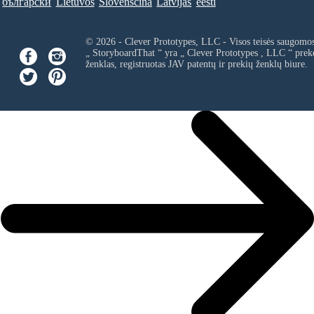
български
Lietuvos
Slovenščina
Latvijas
eesti
© 2026 - Clever Prototypes, LLC - Visos teisės saugomo
„ StoryboardThat “ yra „
Clever Prototypes , LLC
“ prek
ženklas, registruotas JAV patentų ir prekių ženklų biure.