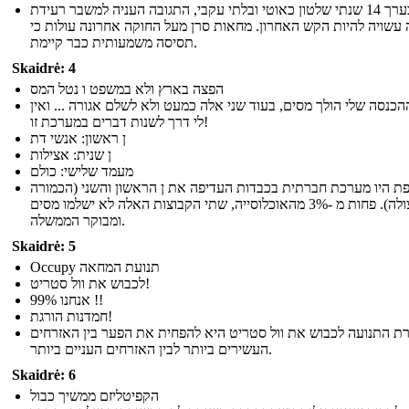
אחרי בערך 14 שנתי שלטון כאוטי ובלתי עקבי, התגובה העניה למשבר רעידת
עשויה להיות הקש האחרון. מחאות סרן מעל החוקה אחרונה עולות כי
תסיסה משמעותית כבר קיימת.
Skaidrė: 4
הפצה בארץ ולא במשפט ו נטל המס
הכנסה שלי הולך מסים, בעוד שני אלה כמעט ולא לשלם אגורה ... ואין
לי דרך לשנות דברים במערכת זו!
ן ראשון: אנשי דת
ן שנית: אצילות
מעמד שלישי: כולם
ת היו מערכת חברתית בכבדות העדיפה את ן הראשון והשני (הכמורה
והאצולה). פחות מ -3% מהאוכלוסייה, שתי הקבוצות האלה לא ישלמו מסים
ומבוקר הממשלה.
Skaidrė: 5
Occupy תנועת המחאה
לכבוש את וול סטריט!
אנחנו 99% !!
חמדנות הורגת!
ת התנועה לכבוש את וול סטריט היא להפחית את הפער בין האזרחים
העשירים ביותר לבין האזרחים העניים ביותר.
Skaidrė: 6
הקפיטליזם ממשיך כבול