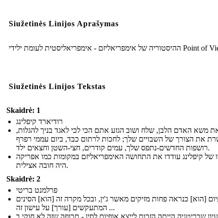
Siužetinės Linijos Aprašymas
ההיסטוריה של אימפריאליזם - אימפריאליסטית לעומת ילידי P
Siužetinės Linijos Tekstas
Skaidrė: 1
רודיארד קיפלינג
את משא האדם הלבן, שלח ושוב הגזע אתם הכי לכי לאגד בניך להגלות
רת את הצורך של השבויים שלך; לחכות לרתום כבד, ביום עממי רפרף
רושפות החדשים-נתפס שלך, עמים קודרים, חצי-השטן וחצאים ילד.
 של קיפלינג עודדו את התחושה האימפריאליזם במקומות כמו אפריקה
היה חובה אצילית.
Skaidrė: 2
פרלמנט בריטי
ום [הוא] כנראה פחות מזיקים מאשר ג'ין, ובכל מקרה זה [הוא] הסינים
המתעקשים [עורך] על עישון זה ...
יון שבריטניה הייתה הזכות לייצא אופיום לסין - תרופה שזה לא חוקי ב