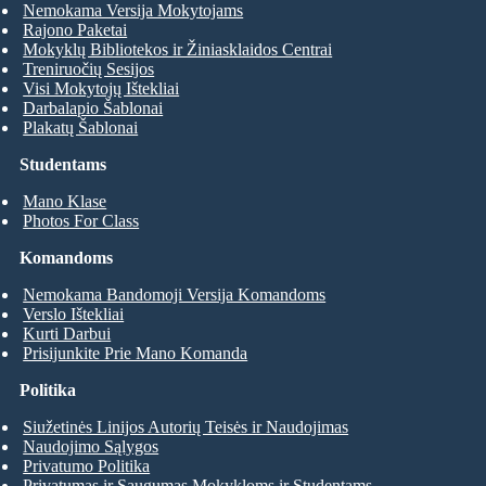
Nemokama Versija Mokytojams
Rajono Paketai
Mokyklų Bibliotekos ir Žiniasklaidos Centrai
Treniruočių Sesijos
Visi Mokytojų Ištekliai
Darbalapio Šablonai
Plakatų Šablonai
Studentams
Mano Klase
Photos For Class
Komandoms
Nemokama Bandomoji Versija Komandoms
Verslo Ištekliai
Kurti Darbui
Prisijunkite Prie Mano Komanda
Politika
Siužetinės Linijos Autorių Teisės ir Naudojimas
Naudojimo Sąlygos
Privatumo Politika
Privatumas ir Saugumas Mokykloms ir Studentams