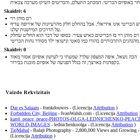
Skaidrė: 6
רם מוהן רוי
ש הבריטי אינו אידיאלי, אבל בהחלט חלק מהרעיונות של אירופה עדיף
על הדרכים המיושנות שלנו.
רם מוהן רוי בז הבריטים כאיש צעיר. בסופו של דבר הוא החליט שחלק
מהנהגים התרבותיים בהודו כמו סאטי ונישואי ילד מסודר נחות הבריטי.
Skaidrė: 0
הבה נשאל, איפה המצפון שלך? שמעתי כי לעישון אופיום אסור מאוד
בקפדנות בארצך; זה בגלל הפגיעה של אופיום מובנת בבירור.
Vaizdo Rekvizitais
Dar es Salaam
- frankdouwes - (Licencija
Attribution
)
Forbidden City, Beijing
- IvanWalsh.com - (Licencija
Attribution
kanji_peace_peace-PHOTOS-OLGA-LEDNICHENKO-PEAC
WORLD-IMAGES
- lednichenkoolga - (Licencija
Attribution
)
TajMahal
- Balaji Photography - 2,800,000 Views and Growing -
(Licencija
Attribution
)