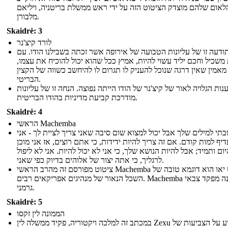
לאום שלהם מוצדק הציטוט הזה על ידי ראש ממשלת בריטניה, ויליאם
מלבורן.
Skaidrė: 3
לורד קיצ'נר
תודעה זו של עליונות הטבועה של אירופה אשר זכתה בשבילנו הודו. עם
 משכיל וחכם יליד עשוי להיות, אמיץ ככל שהוא יכול להוכיח את עצמו
מאמין שאין דרגה שנוכל להעניק לו תגרום לו להיחשב כשווה של הקצין
הבריטי.
נות הגלויה לאור של קיצ'נר של הודו הייתה נפוצה. הנחה זו של עליונות
מודרכת קביעת מדיניות בהודו הבריטית.
Skaidrė: 4
הראשי Machemba
תי למילים שלך אבל יכול למצוא שום סיבה שאני צריך לציית לך - אני
יף למות קודם. אם זה צריך להיות ידידות, כי אתם רוצים, אז אני מוכן
יום ותמיד; אבל להיות הנושא שלך, כי אני לא יכול להיות. אני לא ליפול
לרגליך, כי אתה יצור של אלוהים בדיוק כפי שאני.
ציטוט מפורסם זה מהרב הראשי Machemba שבט יאו הוא דוגמא טובה של
השכל הנאור של מנהיגים אפריקאים רבים. Machemba הוא פונה מפקד צבאי
גרמני.
Skaidrė: 5
הממונה לין זקסו
במכתב זה למלכה ויקטוריה, פקיד ממשלה לין Zexu מצביע על הצביעות של