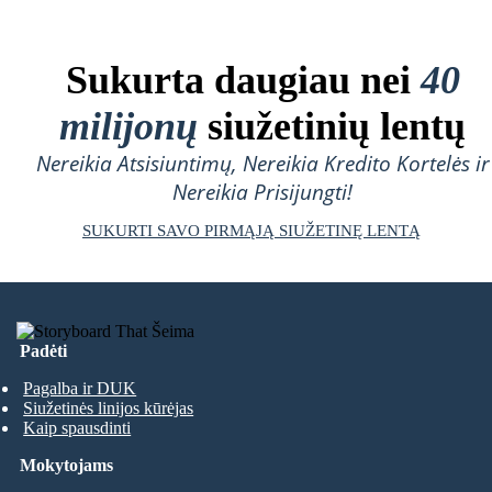
Sukurta daugiau nei
40
milijonų
siužetinių lentų
Nereikia Atsisiuntimų, Nereikia Kredito Kortelės ir
Nereikia Prisijungti!
SUKURTI SAVO PIRMĄJĄ SIUŽETINĘ LENTĄ
Padėti
Pagalba ir DUK
Siužetinės linijos kūrėjas
Kaip spausdinti
Mokytojams