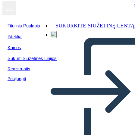
SUKURKITE SIUŽETINĘ LENTĄ
Titulinis Puslapis
Ištekliai
Kainos
Sukurti Siužetinės Linijos
Registruotis
Prisijungti