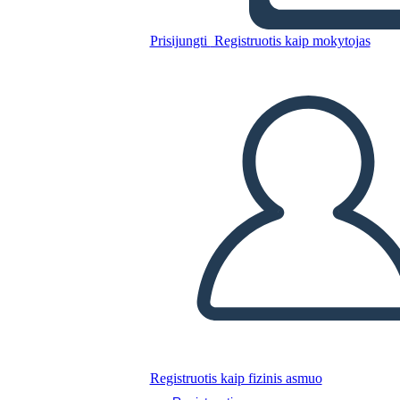
ההיסטוריה של אימפריאליזם -
POV המנוגד: אימפריאליסטית
Prisijungti
Registruotis kaip mokytojas
לעומת ילידים
Nukopijuokite šią siužetinę lentą
SUKURTI SIUŽETINĘ LENTĄ
PALEISTI SKAIDRIŲ DEMONSTRACIJĄ
SKAITYK MAN
Registruotis kaip fizinis asmuo