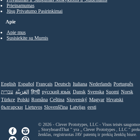
Prieinamumas
Jūsų Privatumo Pasirinkimai
Apie
Apie mus
Susisiekite su Mumis
English
Español
Français
Deutsch
Italiana
Nederlands
Português
עברית
العَرَبِيَّة
हिन्दी
ру́сский язы́к
Dansk
Svenska
Suomi
Norsk
Türkçe
Polski
Româna
Ceština
Slovenský
Magyar
Hrvatski
български
Lietuvos
Slovenščina
Latvijas
eesti
© 2026 - Clever Prototypes, LLC - Visos teisės saugomo
„ StoryboardThat “ yra „
Clever Prototypes , LLC
“ prek
ženklas, registruotas JAV patentų ir prekių ženklų biure.