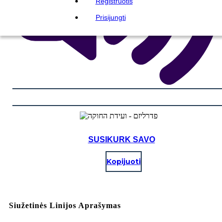
Registruotis
Prisijungti
SUSIKURK SAVO
Kopijuoti
Siužetinės Linijos Aprašymas