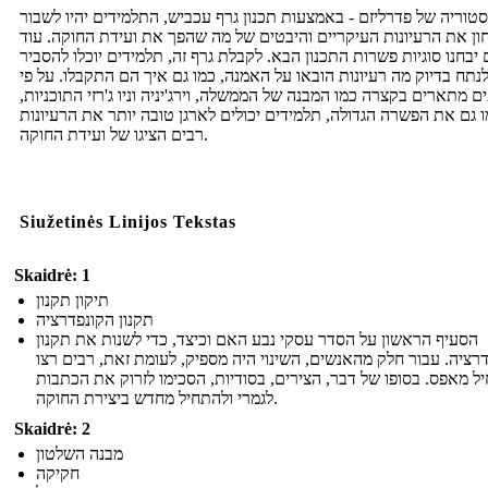
טוריה של פדרליזם - באמצעות תכנון גרף עכביש, התלמידים יהיו לשבור
ון את הרעיונות העיקריים והיבטים של מה שהפך את ועידת החוקה. עוד
יבחנו סוגיות פשרות התכנון הבא. לקבלת גרף זה, תלמידים יוכלו להסביר
לנתח בדיוק מה רעיונות הובאו על האמנה, כמו גם איך הם התקבלו. על פי
ם מתארים בקצרה כמו המבנה של הממשלה, וירג'יניה וניו ג'רזי התוכניות,
 גם את הפשרה הגדולה, תלמידים יכולים לארגן טובה יותר את הרעיונות
רבים הציגו של ועידת החוקה.
Siužetinės Linijos Tekstas
Skaidrė: 1
תיקון תקנון
תקנון הקונפדרציה
הסעיף הראשון על הסדר עסקי נבע האם וכיצד, כדי לשנות את תקנון
רציה. עבור חלק מהאנשים, השינוי היה מספיק, לעומת זאת, רבים רצו
ל מאפס. בסופו של דבר, הצירים, בסודיות, הסכימו לזרוק את הכתבות
לגמרי ולהתחיל מחדש ביצירת החוקה.
Skaidrė: 2
מבנה השלטון
חקיקה