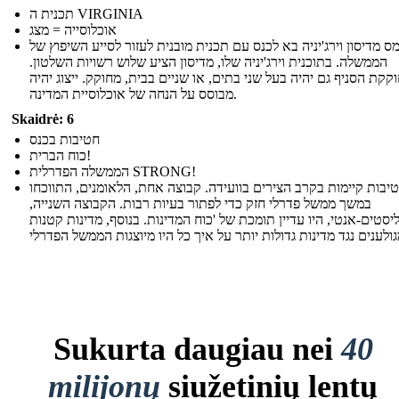
תכנית ה VIRGINIA
אוכלוסייה = מצג
ימס מדיסון וירג'יניה בא לכנס עם תכנית מובנית לעזור לסייע השיפוץ של
הממשלה. בתוכנית וירג'יניה שלו, מדיסון הציע שלוש רשויות השלטון.
קקת הסניף גם יהיה בעל שני בתים, או שניים בבית, מחוקק. ייצוג יהיה
מבוסס על הנחה של אוכלוסיית המדינה.
Skaidrė: 6
חטיבות בכנס
כוח הברית!
הממשלה הפדרלית STRONG!
יבות קיימות בקרב הצירים בוועידה. קבוצה אחת, הלאומנים, התווכחו
במשך ממשל פדרלי חזק כדי לפתור בעיות רבות. הקבוצה השנייה,
סטים-אנטי, היו עדיין תומכת של 'כוח המדינות. בנוסף, מדינות קטנות
Sukurta daugiau nei
40
milijonų
siužetinių lentų