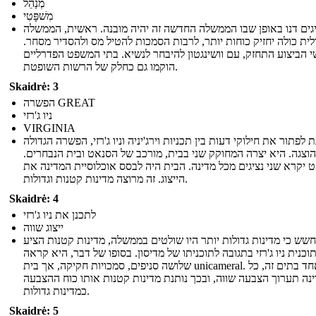
מְנַהֵל
מִשׁפָּטִי
גים דנו באופן שבו הממשלה החדשה זה יהיה מובנה. ראשית, הממשלה
ית כולה יחזיק כוחות יותר, לרבות הסמכות להטיל מס ולהסדיר מסחר.
 הביצוע התחזק, עם וושינגטון להיבחר לנשיא. בתי המשפט הפדרליים
הוקמו גם כחלק של הרשות השופטת.
Skaidrė: 3
הפשרה GREAT
ניו ג'רזי
VIRGINIA
 לפתור את חילוקי דעות בין תכניות וירג'יניה וניו ג'רזי, הפשרה הגדולה
הוצגה. היא יצרה המחוקק שני בבית, מורכב של הסנאט ובית הנבחרים.
 יקרא שני נציגים מכל מדינה. הבית היה לבסס אוכלוסיית המדינה את
הייצוג. זה מרוצה מדינות קטנות וגדולות.
Skaidrė: 4
לתכנן את ניו ג'רזי
ייצוג שווה
שש כי מדינות גדולות יותר היו שולטים בממשלה, מדינות קטנות הציע
וכנית ניו ג'רזי בתגובה לתוכניתו של מדיסון. בסופו של דבר, היא קראה
שלושה סניפים, סמכויות חקיקה, אך בית unicameral. באחד בתים זה, כל
נה תערוך הצבעה שווה, ובכך נותנת מדינות קטנות אותו כוח ההצבעה
כמדינות גדולות.
Skaidrė: 5