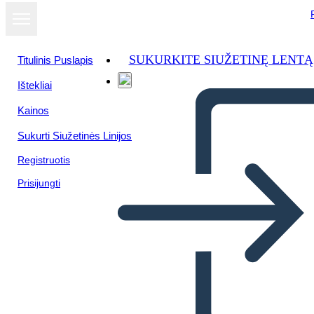
SUKURKITE SIUŽETINĘ LENTĄ
Titulinis Puslapis
Ištekliai
Kainos
Sukurti Siužetinės Linijos
Registruotis
Prisijungti