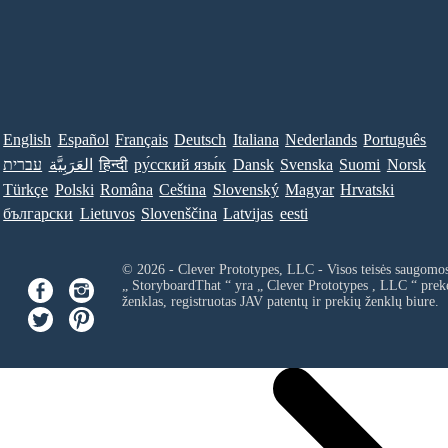
English
Español
Français
Deutsch
Italiana
Nederlands
Português
Norsk
Suomi
Svenska
Dansk
ру́сский язы́к
हिन्दी
العَرَبِيَّة
עברית
Türkçe
Polski
Româna
Ceština
Slovenský
Magyar
Hrvatski
български
Lietuvos
Slovenščina
Latvijas
eesti
© 2026 - Clever Prototypes, LLC - Visos teisės saugomo
„ StoryboardThat “ yra „
Clever Prototypes , LLC
“ prek
ženklas, registruotas JAV patentų ir prekių ženklų biure.