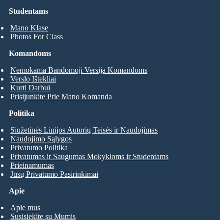
Studentams
Mano Klase
Photos For Class
Komandoms
Nemokama Bandomoji Versija Komandoms
Verslo Ištekliai
Kurti Darbui
Prisijunkite Prie Mano Komanda
Politika
Siužetinės Linijos Autorių Teisės ir Naudojimas
Naudojimo Sąlygos
Privatumo Politika
Privatumas ir Saugumas Mokykloms ir Studentams
Prieinamumas
Jūsų Privatumo Pasirinkimai
Apie
Apie mus
Susisiekite su Mumis