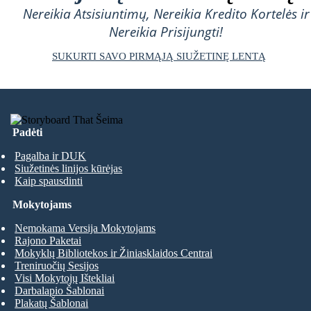
Nereikia Atsisiuntimų, Nereikia Kredito Kortelės ir
Nereikia Prisijungti!
SUKURTI SAVO PIRMĄJĄ SIUŽETINĘ LENTĄ
Padėti
Pagalba ir DUK
Siužetinės linijos kūrėjas
Kaip spausdinti
Mokytojams
Nemokama Versija Mokytojams
Rajono Paketai
Mokyklų Bibliotekos ir Žiniasklaidos Centrai
Treniruočių Sesijos
Visi Mokytojų Ištekliai
Darbalapio Šablonai
Plakatų Šablonai