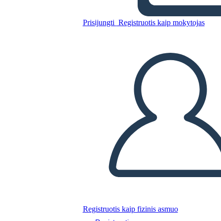
פדרליזם - ועידת החוקה
Prisijungti
Registruotis kaip mokytojas
Nukopijuokite šią siužetinę lentą
SUKURTI SIUŽETINĘ LENTĄ
PALEISTI SKAIDRIŲ DEMONSTRACIJĄ
SKAITYK MAN
Registruotis kaip fizinis asmuo