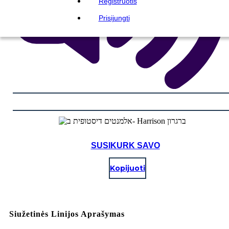
Registruotis
Prisijungti
SUSIKURK SAVO
Kopijuoti
Siužetinės Linijos Aprašymas