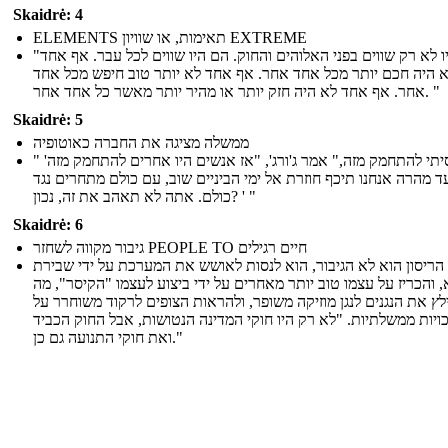
Skaidrė: 4
ELEMENTS תאימות, או שוויון EXTREME
"הם היו לא רק שווים בפני האלוהים והחוק. הם היו שווים לכל עבר. אף אחד
 היה חכם יותר מכל אחד אחר. אף אחד לא יותר טוב חיפש מכל אחד
אחר. אף אחד לא היה חזק יותר או מהיר יותר מאשר כל אחד אחר. "
Skaidrė: 5
ממשלה מציגה את החברה כאוטופיה
" 'אם ניסיתי להתחמק מזה," אמר ג'ורג', "אז אנשים היו אחרים להתחמק מזה
-  מהרה אנחנו תיכף חוזרת אל ימי הביניים שוב, עם כולם מתחרים נגד
כולם. אתה לא תאהב את זה, נכון? ' "
Skaidrė: 6
גיבור מקווה לשחזר PEOPLE TO חיים רגילים
הריסון הוא לא הגיבור, הוא לנסות לאושש את המערכת על ידי שבירת
 והכריז על עצמו טוב יותר מאחרים על ידי ביצוע לעצמו "הקיסר", מה
ץ את הנגנים לנגן מוזיקה משופר, ולהראות הצופים לרקוד משוחרר על
נכויות ממשלתיות. "לא רק היו חוקי המדינה הנטושות, אבל החוק הכביד
ואת חוקי התנועה גם כן."