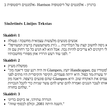
אלמנטים דיסטופית ב- Harrison ברגרון - אלמנטים של דיסטופיה
Siužetinės Linijos Tekstas
Skaidrė: 1
אנשים מנועים מלעשות עצמאית מחשבה / פעולה
"הוא ניסה לחשוב קצת על הבלרינות ... ג'ורג משתעשעת ברעיון המעורפל
י רקדנים לא צריכים להיות נכה. אבל הוא לא הגיע כל כך רחוק עם זה
לפני עוד רעש הרדיו אוזן מפוזרי מחשבותיו. "
Skaidrė: 2
ממשלת מעיק
"זה היה רגע שבו דיאנה מון Glampers, יועץ Handicapper, נכנס לסטודיו עם
יד עשרה-מד כפול. היא ירתה פעמיים, הקיסר והקיסרית היו מתים לפני
שהם פוגעים ברצפה. דיאנה מון Glampers העמיס את האקדח שוב. היא
 אותו לעבר הנגנים ואמרה להם שיש להם עשר שניות כדי לקבל הנכויות
שלהם בחזרה. "
Skaidrė: 3
הגדרה עתידני, או ביקום בדיוני
"השנה היתה 2081, וכולם לבסוף שווה."