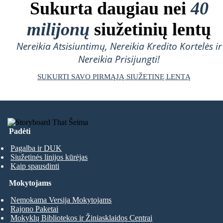
Sukurta daugiau nei
40
milijonų
siužetinių lentų
Nereikia Atsisiuntimų, Nereikia Kredito Kortelės ir
Nereikia Prisijungti!
SUKURTI SAVO PIRMĄJĄ SIUŽETINĘ LENTĄ
Padėti
Pagalba ir DUK
Siužetinės linijos kūrėjas
Kaip spausdinti
Mokytojams
Nemokama Versija Mokytojams
Rajono Paketai
Mokyklų Bibliotekos ir Žiniasklaidos Centrai