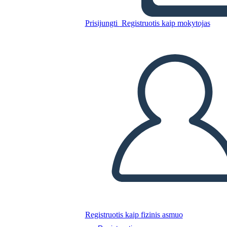
ברגרון
Prisijungti
Registruotis kaip mokytojas
Nukopijuokite šią siužetinę lentą
SUKURTI SIUŽETINĘ LENTĄ
PALEISTI SKAIDRIŲ DEMONSTRACIJĄ
SKAITYK MAN
Registruotis kaip fizinis asmuo