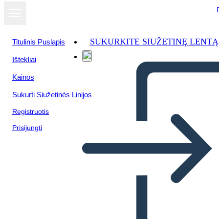
SUKURKITE SIUŽETINĘ LENTĄ
Titulinis Puslapis
Ištekliai
Kainos
Sukurti Siužetinės Linijos
Registruotis
Prisijungti
אלמנטים דיסטופית ב- Harrison