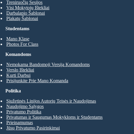
Treniruočių Sesijos
Visi Mokytojų Ištekliai
Darbalapio Šablonai
Plakatų Šablonai
Studentams
Mano Klase
Photos For Class
Komandoms
Nemokama Bandomoji Versija Komandoms
Verslo Ištekliai
Kurti Darbui
Prisijunkite Prie Mano Komanda
Politika
Siužetinės Linijos Autorių Teisės ir Naudojimas
Naudojimo Sąlygos
Privatumo Politika
Privatumas ir Saugumas Mokykloms ir Studentams
Prieinamumas
Jūsų Privatumo Pasirinkimai