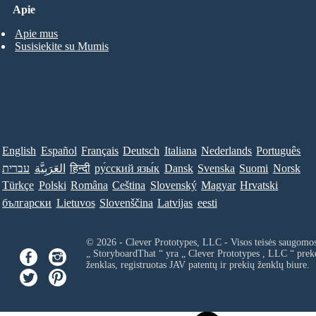
Apie
Apie mus
Susisiekite su Mumis
English
Español
Français
Deutsch
Italiana
Nederlands
Português
עברית
العَرَبِيَّة
हिन्दी
ру́сский язы́к
Dansk
Svenska
Suomi
Norsk
Türkçe
Polski
Româna
Ceština
Slovenský
Magyar
Hrvatski
български
Lietuvos
Slovenščina
Latvijas
eesti
© 2026 - Clever Prototypes, LLC - Visos teisės saugomo
„ StoryboardThat “ yra „
Clever Prototypes , LLC
“ prek
ženklas, registruotas JAV patentų ir prekių ženklų biure.