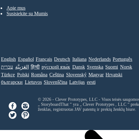
Apie mus
Susisiekite su Mumis
English
Español
Français
Deutsch
Italiana
Nederlands
Português
Norsk
Suomi
Svenska
Dansk
ру́сский язы́к
हिन्दी
العَرَبِيَّة
עברית
Türkçe
Polski
Româna
Ceština
Slovenský
Magyar
Hrvatski
български
Lietuvos
Slovenščina
Latvijas
eesti
© 2026 - Clever Prototypes, LLC - Visos teisės saugomo
„ StoryboardThat “ yra „
Clever Prototypes , LLC
“ prek
ženklas, registruotas JAV patentų ir prekių ženklų biure.