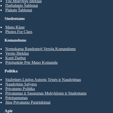
Visi Mokytojų Ištekliai
Darbalapio Šablonai
Plakatų Šablonai
Studentams
Mano Klase
Photos For Class
Komandoms
Nemokama Bandomoji Versija Komandoms
Verslo Ištekliai
Kurti Darbui
Prisijunkite Prie Mano Komanda
Politika
Siužetinės Linijos Autorių Teisės ir Naudojimas
Naudojimo Sąlygos
Privatumo Politika
Privatumas ir Saugumas Mokykloms ir Studentams
Prieinamumas
Jūsų Privatumo Pasirinkimai
Apie