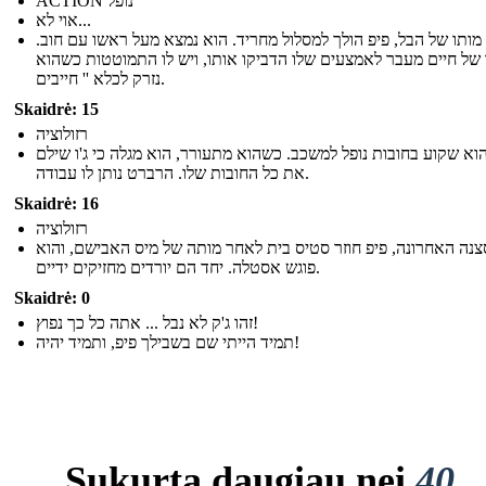
ACTION נופל
אוי לא...
מותו של הבל, פיפ הולך למסלול מחריד. הוא נמצא מעל ראשו עם חוב.
 של חיים מעבר לאמצעים שלו הדביקו אותו, ויש לו התמוטטות כשהוא
נזרק לכלא '' חייבים.
Skaidrė: 15
רזולוציה
הוא שקוע בחובות נופל למשכב. כשהוא מתעורר, הוא מגלה כי ג'ו שילם
את כל החובות שלו. הרברט נותן לו עבודה.
Skaidrė: 16
רזולוציה
נה האחרונה, פיפ חוזר סטיס בית לאחר מותה של מיס האבישם, והוא
פוגש אסטלה. יחד הם יורדים מחזיקים ידיים.
Skaidrė: 0
זהו ג'ק לא נבל ... אתה כל כך נפוץ!
תמיד הייתי שם בשבילך פיפ, ותמיד יהיה!
Sukurta daugiau nei
40