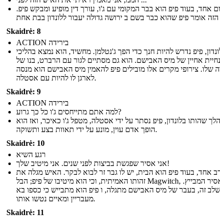
ום אחד, בעוד פיפ הוא בבר המקומי עם ג'ו, עורך דין מופיע ומבקש פיפ.
Skaidrė: 8
ACTION בירידה
נדון, פיפ נדרש להיות חנך כדי הפך ג'נטלמן. מחשיד, הוא נמצא בהליכי
חיית אחיין של מיס האבישם. הוא גם מסתיים לגור עם הרברט, בנו של
 שלו. צירופי מקרים אלו מובילים פיפ להאמין מיס האבישם הוא מנסה
לארגן לו להיות עם אסטלה.
Skaidrė: 9
ACTION בירידה
למה אתם מתייחסים ג'ו כל כך גרוע?
לך שהותו בלונדון, פיפ נסתר על ידי אסטלה, מטפל ג'ו כאיכר, ואז הוא
הופך אדם עוין, מונע על ידי תאוות בצע ותשוקה.
Skaidrė: 10
רגע השיא
אני אסיר שפגשת בביצות לפני שנים. אני מיטיב שלך!
רב אחד, בעוד פיפ הוא הבית, יש לו גבר זר לבוא לבקר. האיש מגלה את
זהותו האמיתית, וכי הוא מיטיבו של פיפ; הבל Magwitch, והאסיר המבייץ.
לב זה, בעבר של מיס האבישם מתגלה, ו פיפ הוא מתבייש כי כספו בא
מעבריין ומאיים נטשו אותו.
Skaidrė: 11