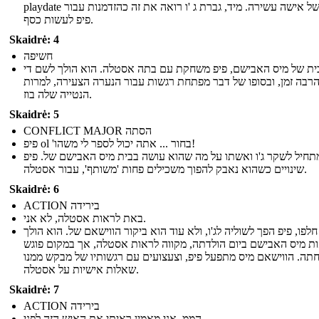
playdate בבית של אישה עשירה. מיד, גברת ג 'ו רואה את זה כהזדמנות עבור
פיפ לעשות כסף.
Skaidrė: 4
חשיפה
ית של מיס האבישם, פיפ משחקת עם בתה אסטלה. הוא הולך לשם די
רבה זמן, ובסופו של דבר מפתחת רגשות עבור הנערה הצעירה, למרות
הנטייה שלה בוז.
Skaidrė: 5
CONFLICT MAJOR הסתה
פיפ ol 'בחור ... אתה יכול לספר לי משהו!
תחיל לשקר ג'ו ואשתו על מה שהוא עושה בבית מיס האבישם של. פיפ
שינויים כשהוא נאבק להפוך משכילים פחות 'משותף', עבור אסטלה.
Skaidrė: 6
ACTION בירידה
באת לראות אסטלה, לא אני.
לפו, פיפ הפך לשוליה לג'ו, ולא עוד הוא ביקור הווישאם של. הוא הולך
ת מיס האבישם ביום הולדתה, מקווה לראות אסטלה, אך במקום פוגש
ה. הווישאם מיס מתפעל פיפ, וצעצועים עם רגשותיו של מבקש ממנו
שאלות אישיות על אסטלה.
Skaidrė: 7
ACTION בירידה
הממ, אני מאמין ראיתי את האיש הזה לפני ...