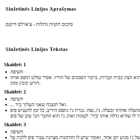
Siužetinės Linijos Aprašymas
סיכום תקוות גדולות - צ'ארלס דיקנס
Siužetinės Linijos Tekstas
Skaidrė: 1
חשיפה
הוא הציג בבית קברות, ביקור הסמנים של הוריו. אסיר נמלט תופס אותו
דורש קובץ ומזון.
Skaidrė: 2
חשיפה
... ואל תשכח שאני העלוך ביד.
העלה אחותו ובעלה, ג'ו, נפח. גברת ג'ו נתפס היריב, כל זמן להעניש פיפ
Skaidrė: 3
חשיפה
של ג'ו מגיע יום אחד, ואומר שיש לו הזדמנות מצוינת עבור פיפ ללכת על