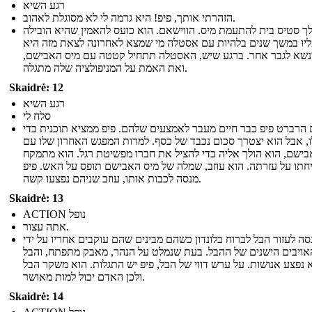
רגע השיא
הזהרתי אותך, פיפ! היא גרמה לי לא מסוגלת לאהוב.
לך סטיס בית להתעמת מיס. הווישאם. הוא כועס להאמין שהיא הובילה
יו במשך שנים בלהיות עם אסטלה מי שמצא לאחרונה לצאת מזה היא
נשא לגבר אחר. ברגע שיש, האסטלה תתחיל קטטה עם מיס האבישם,
ואת האמת על המניפולציה שלה מתגלה.
Skaidrė: 12
רגע השיא
סלח לי
 הרברט פיפ כבר חיים מעבר לאמצעים שלהם. פיפ ממציא תוכנית כדי
ו, אבל הוא יצטרך סכום נכבד של כסף. למרות המפגש האחרון שלו עם
בישם, הוא הולך אליה כדי להציל את חברו מפשיטת רגל. הוא מתמקח
חתו על עזרתה. הוא עוזב, שמלה של מיס האבישם תופס על האש. פיפ
מנסה לכבות אותו, עוזב שניהם נפצעו קשה.
Skaidrė: 13
ACTION נופל
אתה עצור.
סה לעזור הבל לברוח בלונדון כשהם מבינים שהם עוקבים אחריו על ידי
ויבים הישנים של ההבל. בעת שנמלט על הנהר, מאבק מתפתח, והבל
 נפצע אנושות. על ערש דווי של הבל, פיפ יש התגלות. הוא משקר הבל
ולכן האדם יכול למות מאושר.
Skaidrė: 14