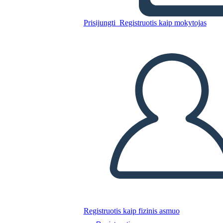
Prisijungti
Registruotis kaip mokytojas
סיכום תקוות גדולות
Nukopijuokite šią siužetinę lentą
SUKURTI SIUŽETINĘ LENTĄ
PALEISTI SKAIDRIŲ DEMONSTRACIJĄ
SKAITYK MAN
Registruotis kaip fizinis asmuo