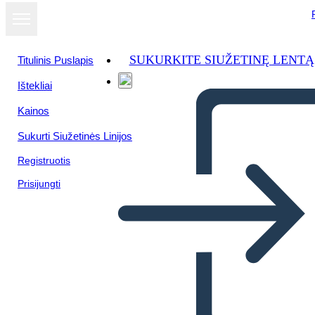
SUKURKITE SIUŽETINĘ LENTĄ
Titulinis Puslapis
Ištekliai
Kainos
Sukurti Siužetinės Linijos
Registruotis
Prisijungti