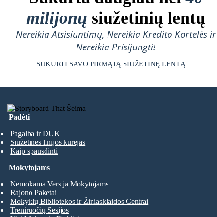
milijonų
siužetinių lentų
Nereikia Atsisiuntimų, Nereikia Kredito Kortelės ir
Nereikia Prisijungti!
SUKURTI SAVO PIRMĄJĄ SIUŽETINĘ LENTĄ
Padėti
Pagalba ir DUK
Siužetinės linijos kūrėjas
Kaip spausdinti
Mokytojams
Nemokama Versija Mokytojams
Rajono Paketai
Mokyklų Bibliotekos ir Žiniasklaidos Centrai
Treniruočių Sesijos