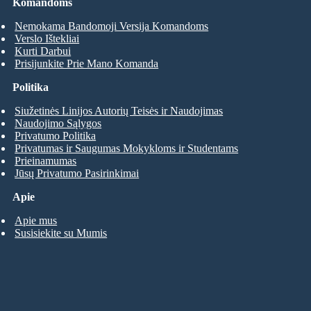
Komandoms
Nemokama Bandomoji Versija Komandoms
Verslo Ištekliai
Kurti Darbui
Prisijunkite Prie Mano Komanda
Politika
Siužetinės Linijos Autorių Teisės ir Naudojimas
Naudojimo Sąlygos
Privatumo Politika
Privatumas ir Saugumas Mokykloms ir Studentams
Prieinamumas
Jūsų Privatumo Pasirinkimai
Apie
Apie mus
Susisiekite su Mumis