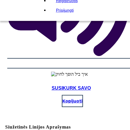
Registruotis
Prisijungti
SUSIKURK SAVO
Kopijuoti
Siužetinės Linijos Aprašymas