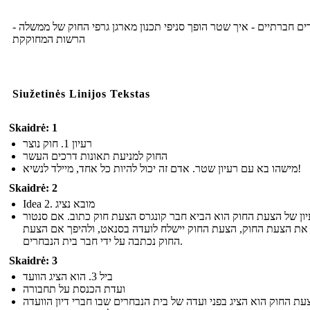
רים חברתיים - איך שטר הופך סניפי תכנון מארגן גרפי החוק של ממשלה
הרשות המחוקקת
Siužetinės Linijos Tekstas
Skaidrė: 1
רעיון 1. חוק נוצר
החוק למניעת תאונות דרכים העשר
מישהו בא עם רעיון שטר. אדם זה יכול להיות כל אחד, מיילד לנשיא!
Skaidrė: 2
Idea 2. מובא נציג
ון של הצעת החוק הוא הביא חבר קונגרס הצעת חוק כתוב. אם סנטור
את הצעת החוק, הצעת החוק יישלח לועדה בסנאט, ולהיפך אם הצעת
החוק נכתבה על ידי חבר בית הנבחרים.
Skaidrė: 3
ביל 3. הוא הציג הוועד
ועדת הכנסת על תחבורה
עת החוק הוא הציג בפני ועדה של בית הנבחרים שבו חברי דיון הוועדה