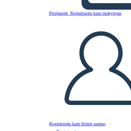
איך ביל הופך לחוק
Prisijungti
Registruotis kaip mokytojas
Nukopijuokite šią siužetinę lentą
SUKURTI SIUŽETINĘ LENTĄ
PALEISTI SKAIDRIŲ DEMONSTRACIJĄ
SKAITYK MAN
Registruotis kaip fizinis asmuo