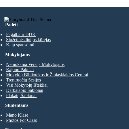
Padėti
Pagalba ir DUK
Siužetinės linijos kūrėjas
Kaip spausdinti
Mokytojams
Nemokama Versija Mokytojams
Rajono Paketai
Mokyklų Bibliotekos ir Žiniasklaidos Centrai
Treniruočių Sesijos
Visi Mokytojų Ištekliai
Darbalapio Šablonai
Plakatų Šablonai
Studentams
Mano Klase
Photos For Class