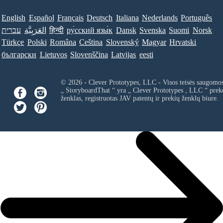
English
Español
Français
Deutsch
Italiana
Nederlands
Português
עברית
العَرَبِيَّة
हिन्दी
ру́сский язы́к
Dansk
Svenska
Suomi
Norsk
Türkçe
Polski
Româna
Ceština
Slovenský
Magyar
Hrvatski
български
Lietuvos
Slovenščina
Latvijas
eesti
© 2026 - Clever Prototypes, LLC - Visos teisės saugomo
„ StoryboardThat “ yra „
Clever Prototypes , LLC
“ prek
ženklas, registruotas JAV patentų ir prekių ženklų biure.