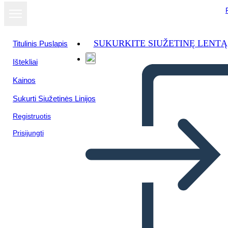
SUKURKITE SIUŽETINĘ LENTĄ
Titulinis Puslapis
Ištekliai
Kainos
Sukurti Siužetinės Linijos
Registruotis
Prisijungti