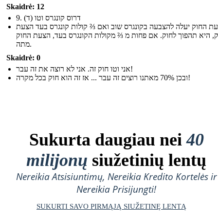
Skaidrė: 12
9. (ד) דרוס קונגרס וטו
ת החוק יעלה להצבעה בקונגרס שוב ואם ⅔ קולות קונגרס בעד הצעת
, היא תהפוך לחוק. אם פחות מ ⅔ מקולות הקונגרס בעד, הצעת החוק
מתה.
Skaidrė: 0
אני וטו חוק זה. אני לא רוצה את זה עבר!
ובכן 70% מאתנו רוצים זה עבר ... אז זה הוא חוק בכל מקרה!
Sukurta daugiau nei
40
milijonų
siužetinių lentų
Nereikia Atsisiuntimų, Nereikia Kredito Kortelės ir
Nereikia Prisijungti!
SUKURTI SAVO PIRMĄJĄ SIUŽETINĘ LENTĄ