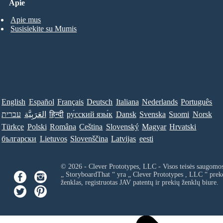
Apie
Apie mus
Susisiekite su Mumis
English
Español
Français
Deutsch
Italiana
Nederlands
Português
Norsk
Suomi
Svenska
Dansk
ру́сский язы́к
हिन्दी
العَرَبِيَّة
עברית
Türkçe
Polski
Româna
Ceština
Slovenský
Magyar
Hrvatski
български
Lietuvos
Slovenščina
Latvijas
eesti
© 2026 - Clever Prototypes, LLC - Visos teisės saugomo
„ StoryboardThat “ yra „
Clever Prototypes , LLC
“ prek
ženklas, registruotas JAV patentų ir prekių ženklų biure.