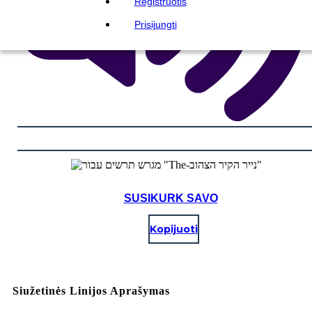
Registruotis
Prisijungti
SUSIKURK SAVO
Kopijuoti
Siužetinės Linijos Aprašymas