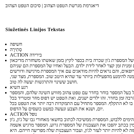
דיאגרמת מגרשת הטפט הצהוב | סיכום הטפט הצהוב
Siužetinės Linijos Tekstas
חשיפה
סְתִירָה
ACTION בירידה
ל המספרת ג'ון שכרה בית בכפר לקיץ בזמן שאשתו משחזרת מדיכאון
זמנית זמן קצר לאחר לידת ילדם. הבעל ואחיו של המספרת הם שניהם
ופאים, והם נראים להיות מודאגים עם איך המספרת מרגישה ודורשים
נה להימנע מהפעילות ביותר עד שהיא היטב שוב. המספרת, מצד שני,
חושב ששינוי והתרגשות יעשה לה טוב.
רגע השיא
 בעל המספר בוחר בחדר עם טפט צהוב מזוויע השינה שלהם, והמספר
בה זמן בחדר. זהו ילדים ישנים, ואת הטפט יש דפוס מוזר ומטריד בכל
בו לא התקלף. המספר מתחיל עם התמקדות רבה יותר את הטפט בכל
יום, ושנא את הצבע ונעשה כמעט כועסים על הדפוס.
ACTION נופל
ימים ללבוש, המספרת ממשיכה לכתוב בחשאי מאחורי גבו של ג'ון, ג'ון
ין בכתב יהפכו את העצבנות של המספרת גרוע. המספר מרגיש אשמה
זה לא להיות יותר לעזר לג'ון, ועבור העצבנות שלה מפריעה חייהם. היא