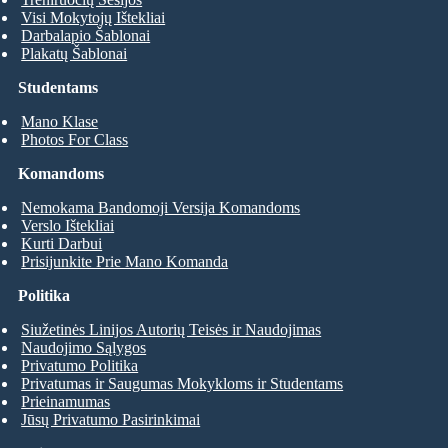
Visi Mokytojų Ištekliai
Darbalapio Šablonai
Plakatų Šablonai
Studentams
Mano Klase
Photos For Class
Komandoms
Nemokama Bandomoji Versija Komandoms
Verslo Ištekliai
Kurti Darbui
Prisijunkite Prie Mano Komanda
Politika
Siužetinės Linijos Autorių Teisės ir Naudojimas
Naudojimo Sąlygos
Privatumo Politika
Privatumas ir Saugumas Mokykloms ir Studentams
Prieinamumas
Jūsų Privatumo Pasirinkimai