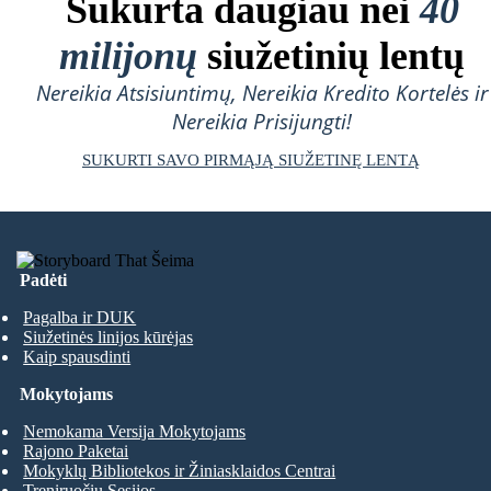
Sukurta daugiau nei
40
milijonų
siužetinių lentų
Nereikia Atsisiuntimų, Nereikia Kredito Kortelės ir
Nereikia Prisijungti!
SUKURTI SAVO PIRMĄJĄ SIUŽETINĘ LENTĄ
Padėti
Pagalba ir DUK
Siužetinės linijos kūrėjas
Kaip spausdinti
Mokytojams
Nemokama Versija Mokytojams
Rajono Paketai
Mokyklų Bibliotekos ir Žiniasklaidos Centrai
Treniruočių Sesijos