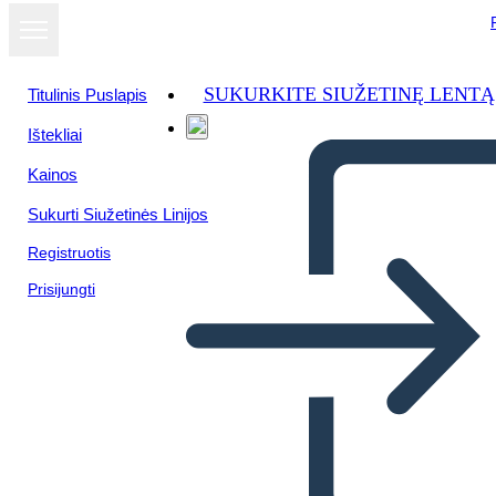
SUKURKITE SIUŽETINĘ LENTĄ
Titulinis Puslapis
Ištekliai
Kainos
Sukurti Siužetinės Linijos
Registruotis
Prisijungti
מגרש תרשים עבור "The-נייר