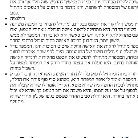
יכה להיות מבודדת יותר כמו ג'ון ממשיך להדגיש שזה תלוי אך ורק את
רצונו של המספרת להשתפר. היא מדמה כי הדפוס על הטפטים מתחיל
לנוע.
רזולוציה
ין ממשיך לחקור את הטפט בכל יום, ומתחיל להבחין כי המבנה משתנה
בשינויי החדר. היא מתחילה לראות אישה הזוחלת מאחורי הטפט, ואת
ט מתחיל לתקוף אותה חש גם כאשר היא לא בחדר. המספר לא ממש
לישון יותר, המתבונן בריכוז האישה בקיר הזוחל ברחבי החדר.
פר מתחיל לראות את האישה זוחלת שיטוט הסוכות והגן. המספר גודל
שבעלה וג'ני גדלים חשוד של התנהגותה. היום לפני שהם אמורים לחזור
ביתה, המספרת מתחילה להפשיט את הטפט מהקירות להגדיר האישה
זוחלת בחינם. היא נועלת את עצמה בחדר וזורק את המפתח למטה על
השביל בחזית.
 חוזר הביתה ומתחיל לדפוק על דלת חדר השינה, הקוראת גרזן כדי לפרק
 המספר ואומר לו איפה המפתח הוא, כשהוא סוף סוף פותח את הדלת,
תחיל לבכות החוצה מה שהוא מוצא. הקריין אומר לו שהיא קיבלה את
בסוף על אפו ועל חמתו, והיא משכה את רוב הטפט כך שהוא לא יכול
אותה בחזרה. היא זוחלת סביב החדר שפשט בגופו של ג'ון אחרי שהוא
מתעלף.