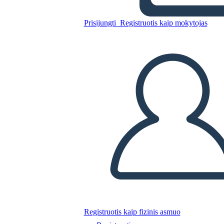
הפשרה מיזורי של 1820 - חסידי
Prisijungti
Registruotis kaip mokytojas
ומתנגדי
Nukopijuokite šią siužetinę lentą
SUKURTI SIUŽETINĘ LENTĄ
PALEISTI SKAIDRIŲ DEMONSTRACIJĄ
SKAITYK MAN
Registruotis kaip fizinis asmuo