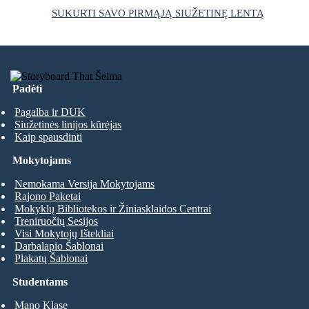
SUKURTI SAVO PIRMĄJĄ SIUŽETINĘ LENTĄ
Padėti
Pagalba ir DUK
Siužetinės linijos kūrėjas
Kaip spausdinti
Mokytojams
Nemokama Versija Mokytojams
Rajono Paketai
Mokyklų Bibliotekos ir Žiniasklaidos Centrai
Treniruočių Sesijos
Visi Mokytojų Ištekliai
Darbalapio Šablonai
Plakatų Šablonai
Studentams
Mano Klase