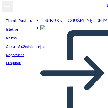
SUKURKITE SIUŽETINĘ LENTĄ
Titulinis Puslapis
Ištekliai
Kainos
Sukurti Siužetinės Linijos
Registruotis
Prisijungti