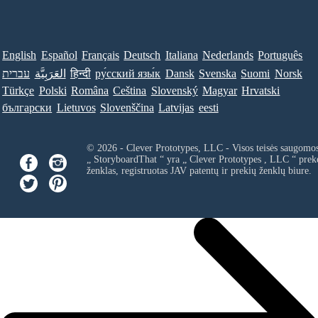
English
Español
Français
Deutsch
Italiana
Nederlands
Português
Norsk
Suomi
Svenska
Dansk
ру́сский язы́к
हिन्दी
العَرَبِيَّة
עברית
Türkçe
Polski
Româna
Ceština
Slovenský
Magyar
Hrvatski
български
Lietuvos
Slovenščina
Latvijas
eesti
© 2026 - Clever Prototypes, LLC - Visos teisės saugomo
„ StoryboardThat “ yra „
Clever Prototypes , LLC
“ prek
ženklas, registruotas JAV patentų ir prekių ženklų biure.