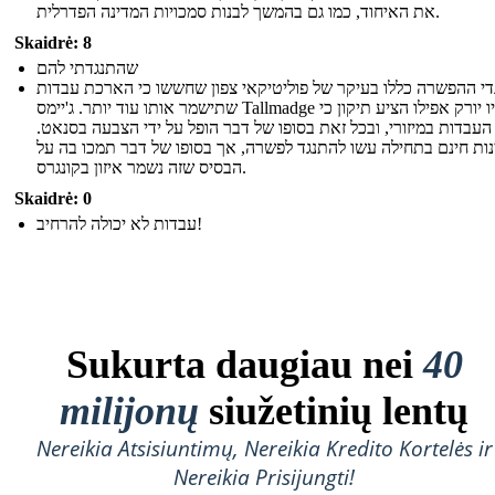
את האיחוד, כמו גם בהמשך לבנות סמכויות המדינה הפדרלית.
Skaidrė: 8
שהתנגדתי להם
די ההפשרה כללו בעיקר של פוליטיקאי צפון שחששו כי הארכת עבדות
שתישמר אותו עוד יותר. ג'יימס Tallmadge של ניו יורק אפילו הציע תיקון כי
העבדות במיזורי, ובכל זאת בסופו של דבר הופל על ידי הצבעה בסנאט.
נות חינם בתחילה עשו להתנגד לפשרה, אך בסופו של דבר תמכו בה על
הבסיס שזה נשמר איזון בקונגרס.
Skaidrė: 0
עבדות לא יכולה להרחיב!
Sukurta daugiau nei
40
milijonų
siužetinių lentų
Nereikia Atsisiuntimų, Nereikia Kredito Kortelės ir
Nereikia Prisijungti!