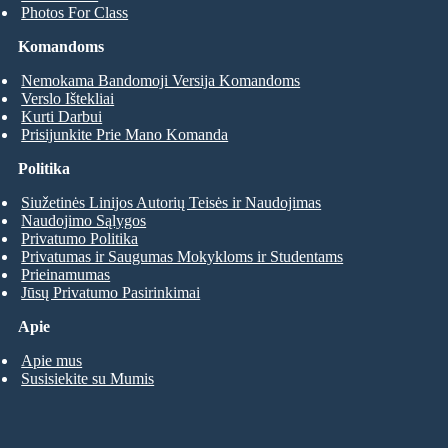
Photos For Class
Komandoms
Nemokama Bandomoji Versija Komandoms
Verslo Ištekliai
Kurti Darbui
Prisijunkite Prie Mano Komanda
Politika
Siužetinės Linijos Autorių Teisės ir Naudojimas
Naudojimo Sąlygos
Privatumo Politika
Privatumas ir Saugumas Mokykloms ir Studentams
Prieinamumas
Jūsų Privatumo Pasirinkimai
Apie
Apie mus
Susisiekite su Mumis