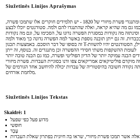
Siužetinės Linijos Aprašymas
חסידי ומתנגדי פשרת מיזורי של 1820 - יש תלמידים חוקרים אלו שתמכו פשרה,
מו גם מה שהיא קראה, ואלה שהתנגדו להם ולמה. סטודנטים יוכלו לבצע
וסינתזה מה נקודות במסגרת הפשרה נדונו על, הסכימו על, וגם מה נקודות
בכבדות. זה גם ייתן תובנה נוספת באשר למה הפשרה נדונה כך מאוד ולמה
זה בסופו של דבר הוסכם. באמצעות תכנון T-אילן, הסטודנטים יהיו להשוות
לעומת ההשקפות משתי חסידי ההפשרה וכן מתנגדים זה. בנוסף, זה ייתן
ים הבנה עמוקה יותר של הדיון הפוליטי ופשרה, כמו גם הבנה טובה יותר
 מוקדם פוליטיקאים אמריקאים צפו ודנו בסוגיית העבדות. פשרת מיזורי
תה נקודה חשובה בהיסטוריה של עבדות יכולה להיחשב אחד הגורמים של
מלחמת אזרחים.
Siužetinės Linijos Tekstas
Skaidrė: 1
מדוע פעל כפי שפעל
חופשי
עֶבֶד
אלה אשר תמכו פשרת מיזורי, שראו בה חיונית בפתרון שאלת העבדות