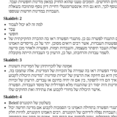
ם החדשים. תומכים טענו שהוא החזיק במאזן מדינות חופשיות ועבד.
נוסף לכך, הוא גם היה אינסטרומנטלי דחיית דיון נוסף ומתווכח בשאלת
העבדות במדינות חדשות שנוספו.
Skaidrė: 2
למה זה לא יכול לעבוד
עֶבֶד
חופשי
 התנגדו לפשרה גם כן. מתנגדי הפשרה ראו בה ההכרה החקיקתית של
שטות העבדות, אשר רבים רואים מסוכן. יתר על כן, מייסדים האמינו
לת העבד תיפתר מעצמה, והעבדות תמות. הפשרה ולאחר מכן סייעה
לשמר עבדות והרחבתו, ועל כן, הרעיון כי העבדות הייתה מקובלת.
Skaidrė: 3
אמונה של לזכויותיהן של המדינות השונות
ידי הפשרה ראו בה שמירה על הזכויות של המדינות. אלה שתמכו בה,
ן היא גם חיזקה את הרעיון של 'זכויות ומדינות "מדינות היכולת לקבוע
איך הם היו לתפקד, בין אם זה יהיה בחינם או עבדים. הרעיון של זכויות
דינות היה יסוד רב שהתנגדו מלא הפדרלית של מוסד העבדות. הפשרה
אישר היכולת של מיזורי לקבוע את עתידה ואת החוקים שלו.
Skaidrė: 4
Beleif בשלטון של הקונגרס
נגדי הפשרה בתחילה האמינו כי הסמכות לקבוע אם מדינה חדשה יכול
 העבדות נפלה לידיהם של הקונגרס. רבים האמינו הקונגרס, להיות חלק
ה הפדרלית, צריך להחזיק את הכוח הזה. אמנם זה סתר את התפיסה