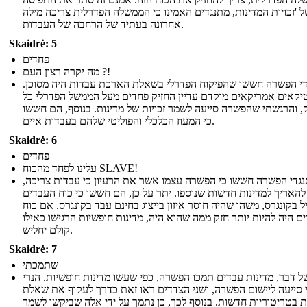
 'זכויות המדינות, מתנגדים האמינו כי הממשלה הפדרלית צריכה מילה
אחרונה בעתיד של הרחבה של העבדות.
Skaidrė: 5
פחדים
מה יקרה רצון העם ?!
י הפשרה חששו שהפיקוח הפדרלי בשאלת הארכת עבדות היה מסוכן.
טיקאים אמריקאים מוקדם עדיין החזיק פחדים מעל הממשל הפדרלי כל
, והרגשתי שהפשרה סייעה לשמר זכויות של מדינות. בנוסף, הם חששו
כי המעוז הכלכלי והפוליטי שלהם בעבדות איים.
Skaidrė: 6
פחדים
עלינו לפחד מהכוח SLAVE!
גדי הפשרה חששו כי הפשרה עצמו אשר את הרעיון כי עבדות צריכה,
 להאריך למדינות חדשות שנוספו. יתר על כן, הם חששו כי כוח העבדים
יל בקונגרס, משהו שהיה חוסר איזון בייצוג בחינם עבד בקונגרס. אם כוח
ם היה להיות יותר חזק ממה שהוא היה, מדינות חופשיות הרגישו כאילו
קולם יחליש.
Skaidrė: 7
שתמכתי
ל דבר, מדינות עבדים תמכו הפשרה, כפי שעשו מדינות חופשיות. הנרי
 סייעה ליישום הפשרה, ושני הצדדים ראו זאת כדרך לעקוף את שאלת
 בטריטוריות חדשות. בנוסף לכך, כן נתמך על ידי אלה שביקשו לשמר