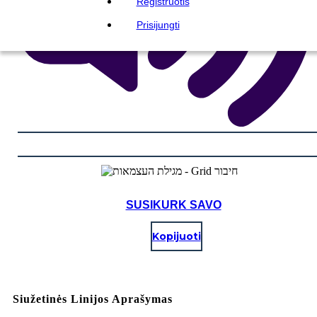
Registruotis
Prisijungti
SUSIKURK SAVO
Kopijuoti
Siužetinės Linijos Aprašymas