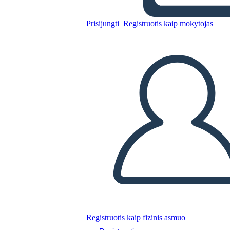
מגילת העצמאות - Grid חיבור
Prisijungti
Registruotis kaip mokytojas
Nukopijuokite šią siužetinę lentą
SUKURTI SIUŽETINĘ LENTĄ
PALEISTI SKAIDRIŲ DEMONSTRACIJĄ
SKAITYK MAN
Registruotis kaip fizinis asmuo