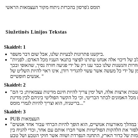
תומס ג'פרסון בהכרזת ניתוח מקור העצמאות הראשי
Siužetinės Linijos Tekstas
Skaidrė: 1
ביקשנו פתרונות לבעיות שלנו, אבל שום דבר משפר.
"בכל שלב של דיכוי אלה אנחנו עתרנו לפיצוי בתנאי העניו מכל האדם:. לפניות
זרות והנשנות שלנו כבר ענו רק על ידי פגיעה חזרה נסיך, שהאופי ובכך
ן על ידי כל מעשה אשר עשוי להגדיר רודן, אינו ראוי להיות השליט של
אנשים חופשיים. "
Skaidrė: 2
"כי מושבות ארצות אלה, ושל ימין צריך להיות חינם מדינות עצמאיות; כי הם
מכל האמונים לכתר הבריטי, וכי כל הקשר הפוליטי ביניהם לבין מדינת
בריטניה, הוא וצריך להיות לגמרי מומס..."
Skaidrė: 3
PUB העצמאות
"כאשר במהלך מאורעות אנושיים, הוא הופך להיות הכרחי עבור אחד אנשים
לפזר את הלהקות הפוליטיות אשר חברו אותם עם אחר, וכדי להניח בין
ות של כדור הארץ, התחנה הנפרדת ושווה אשר חוקי הטבע ושל טבע