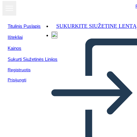
SUKURKITE SIUŽETINĘ LENTĄ
Titulinis Puslapis
Ištekliai
Kainos
Sukurti Siužetinės Linijos
Registruotis
Prisijungti