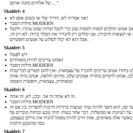
של אלוהים מזכה אותם ... "
Skaidrė: 4
אני אמרתי לא. הדרך שלי או בשום אופן לא!
מילות הסבר MODERN
ם אנחנו הולכים לנסות ולנסות שוב כדי לקבל זכויות שמנו עתרו, ולקבל
ו תוצאות חיוביות, אנו יכולים רק להגדיר את המלך כרודן. לא רק זה,
אבל הוא לא יכול לשלוט על אנשים חופשיים.
Skaidrė: 5
יש לפעול!
אנחנו צריכים להיות מאוחדים!
מילות הסבר MODERN
נו ביחד! אנחנו צריכים להכריז על עצמאות, ואין להם קשרים לבריטניה
כן, אנחנו לוקחים בחזרה אמונים שלנו, מהיום והלאה, אנחנו נהיה אחת
מאוחדת, עצמאית, חופשית האומה!
Skaidrė: 6
זה לא אתה זה אני. ובכן, לא, זה אתה.
מילות הסבר MODERN
 זמן, הוא הופך להיות שתי קבוצות ברורות חייבות להפריד; בין אם זה
 על רעיונות או ממשלות. דבר אחד בטוח: חוקי טבע וכוחות וגוברים על
כאשר אלה מאוימים, אחד חייב להיות מסוגל להניח את גורלם בעצמם,
כמו שהטבע התכוון.
Skaidrė: 7