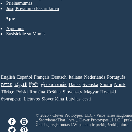
Prieinamumas
Jūsų Privatumo Pasirinkimai
Apie
Apie mus
Susisiekite su Mumis
English
Español
Français
Deutsch
Italiana
Nederlands
Português
Norsk
Suomi
Svenska
Dansk
ру́сский язы́к
हिन्दी
العَرَبِيَّة
עברית
Türkçe
Polski
Româna
Ceština
Slovenský
Magyar
Hrvatski
български
Lietuvos
Slovenščina
Latvijas
eesti
© 2026 - Clever Prototypes, LLC - Visos teisės saugomo
„ StoryboardThat “ yra „
Clever Prototypes , LLC
“ prek
ženklas, registruotas JAV patentų ir prekių ženklų biure.