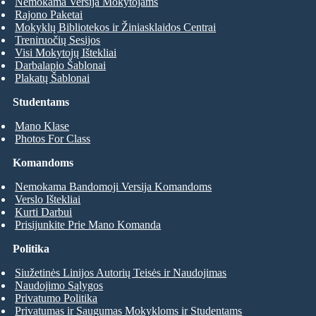
Nemokama Versija Mokytojams
Rajono Paketai
Mokyklų Bibliotekos ir Žiniasklaidos Centrai
Treniruočių Sesijos
Visi Mokytojų Ištekliai
Darbalapio Šablonai
Plakatų Šablonai
Studentams
Mano Klase
Photos For Class
Komandoms
Nemokama Bandomoji Versija Komandoms
Verslo Ištekliai
Kurti Darbui
Prisijunkite Prie Mano Komanda
Politika
Siužetinės Linijos Autorių Teisės ir Naudojimas
Naudojimo Sąlygos
Privatumo Politika
Privatumas ir Saugumas Mokykloms ir Studentams