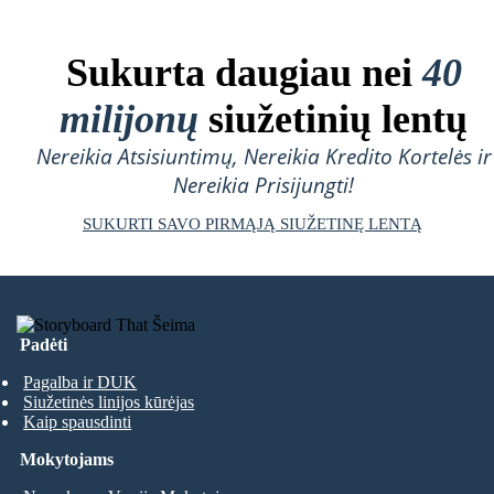
Sukurta daugiau nei
40
milijonų
siužetinių lentų
Nereikia Atsisiuntimų, Nereikia Kredito Kortelės ir
Nereikia Prisijungti!
SUKURTI SAVO PIRMĄJĄ SIUŽETINĘ LENTĄ
Padėti
Pagalba ir DUK
Siužetinės linijos kūrėjas
Kaip spausdinti
Mokytojams