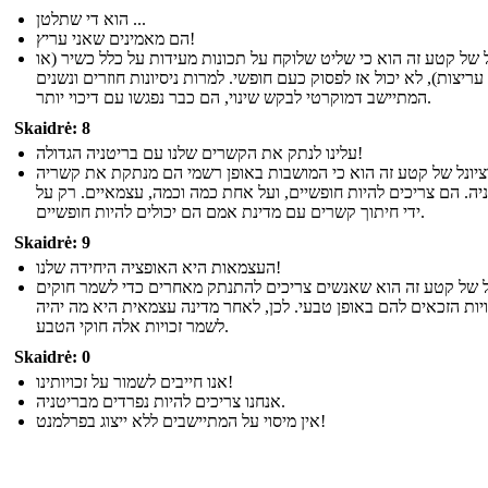
הוא די שתלטן ...
הם מאמינים שאני עריץ!
 של קטע זה הוא כי שליט שלוקח על תכונות מעידות על כלל כשיר (או
עריצות), לא יכול אז לפסוק כעם חופשי. למרות ניסיונות חוזרים ונשנים
המתיישב דמוקרטי לבקש שינוי, הם כבר נפגשו עם דיכוי יותר.
Skaidrė: 8
עלינו לנתק את הקשרים שלנו עם בריטניה הגדולה!
יונל של קטע זה הוא כי המושבות באופן רשמי הם מנתקת את קשריה
יה. הם צריכים להיות חופשיים, ועל אחת כמה וכמה, עצמאיים. רק על
ידי חיתוך קשרים עם מדינת אמם הם יכולים להיות חופשיים.
Skaidrė: 9
העצמאות היא האופציה היחידה שלנו!
ל של קטע זה הוא שאנשים צריכים להתנתק מאחרים כדי לשמר חוקים
ויות הזכאים להם באופן טבעי. לכן, לאחר מדינה עצמאית היא מה יהיה
לשמר זכויות אלה חוקי הטבע.
Skaidrė: 0
אנו חייבים לשמור על זכויותינו!
אנחנו צריכים להיות נפרדים מבריטניה.
אין מיסוי על המתיישבים ללא ייצוג בפרלמנט!