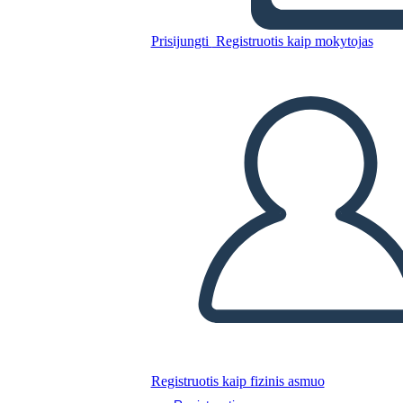
חמש חוק מבנה Play עבור המלך
ליר
Prisijungti
Registruotis kaip mokytojas
Nukopijuokite šią siužetinę lentą
SUKURTI SIUŽETINĘ LENTĄ
PALEISTI SKAIDRIŲ DEMONSTRACIJĄ
SKAITYK MAN
Registruotis kaip fizinis asmuo