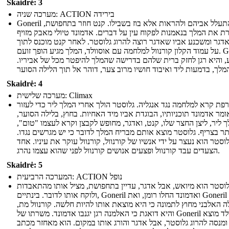
Skaidrė: 3
מערכה שניה: ACTION בירידה
Goneril ו רגן להתעלל אביהם ולהראות אלא בוז בשבילו. קנט חוזר בתחפושת,
 את המלך בנאמנות לפקוח עין על דברים. אדמונד טיולי מאבק מזויף
דגר ומשכנע אביו שאדגר רוצה להרוג גלוסטר. לאחר קנט מוכנס לתוך
על עמוד הקלון קורנוול למלחמה עם אוסוולד, המלך מגיע הופך זועם. Goneril
, והיא רגן לחזק ברית שלהם בדרישה שהמלך להיפטר מכל של אביריו.
Skaidrė: 4
מערכה שלישית: Climax
פת קרא למלחמה נגד אנגליה. גלוסטר הולך אחרי המלך ליר כדי לעזור
אומר אדמונד תוכניותיו, הבוגדת אביו מיד האחיות. בחוץ, בלילה הסוער,
 ליר, ליצן החצר שלו, קנט, ואדגר, מחופש לקבצן וקרא לעצמו "טום",
 בצריף. גלוסטר מוצא אותם מבריח המלך לדובר כי יש מגרשים נגדו.
לוסטר הוא נעצר על ידי אנשיו של קורנוול, קורנוול עוקר את עיניו. אחד
הצעדים עבד קורנוול ופצעים אנושים קורנוול לפני שהוא עצמו נהרג.
Skaidrė: 5
המערכה הרביעית: ACTION נופל
לוסטר הוא מיואש, אבל אדגר, עדיין בתחפושת, מציל אותו מהתאבדות
ולוקח אותו לדובר. בינתיים, Goneril ואדמונד החלו רומן, ואת Goneril רוצה
 האלבני מחוץ לתמונה כי היא מוצאת אותו להיות חלשה. קורנוול מת,
והיא דואגת כי האלמנה רגן יגנבו אדמונד. משרתו של Goneril אוסוולד מוצא
ומנסה להרוג גלוסטר, אבל אדגר והורג אותו במקום. הוא מאחזר מכתב