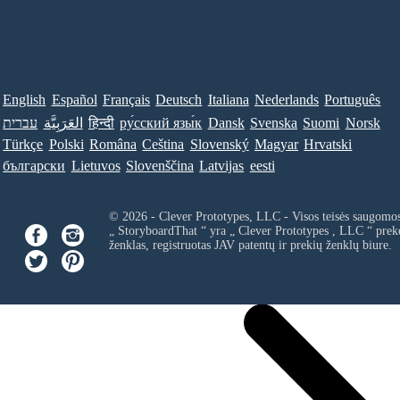
English
Español
Français
Deutsch
Italiana
Nederlands
Português
Norsk
Suomi
Svenska
Dansk
ру́сский язы́к
हिन्दी
العَرَبِيَّة
עברית
Türkçe
Polski
Româna
Ceština
Slovenský
Magyar
Hrvatski
български
Lietuvos
Slovenščina
Latvijas
eesti
© 2026 - Clever Prototypes, LLC - Visos teisės saugomo
„ StoryboardThat “ yra „
Clever Prototypes , LLC
“ prek
ženklas, registruotas JAV patentų ir prekių ženklų biure.