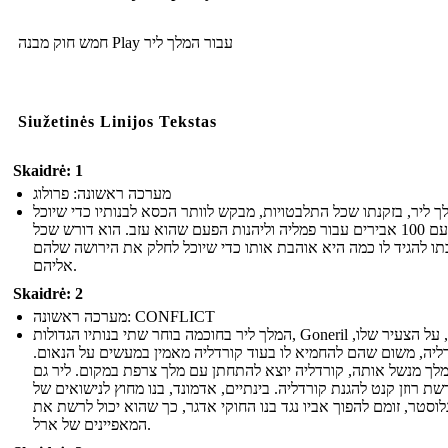
חמש חוק מבנה Play עבור המלך ליר
Siužetinės Linijos Tekstas
Skaidrė: 1
מערכה ראשונה: פרולוג
ך ליר, בזקנתו שכל התלבטויות, מבקש לוותר הכסא לבנותיו כדי שיוכל
לפרוש עם 100 אבירים עבור פמליה וליהנות הפעם שהוא עזב. הוא דורש שכל
תו להגיד לו כמה היא אוהבת אותו כדי שיוכל לחלק את הירושה שלהם
אליהם.
Skaidrė: 2
מערכה ראשונה: CONFLICT
המלך ליר בחוכמה בוחר שתי בנותיו הגדולות, Goneril ו רגן, על הצעיר שלו,
ליה, משום שהם להחמיא לו בעוד קורדליה מאמין במעשים על הנאום.
לך מנשל אותה, קורדליה יוצא להתחתן עם מלך צרפת במקום. ליר גם
שת רוזן קנט להגנת קורדליה. בינתיים, אדמונד, בנו מחוץ לנישואים של
גלוסטר, זומם להפוך אביו נגד בנו החוקי אדגר, כך שהוא יכול לרשת את
המאפיינים של ארל.