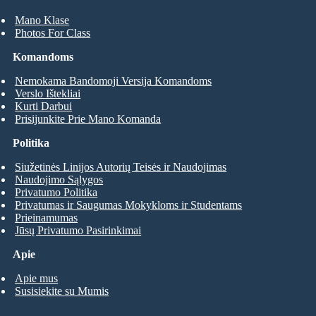
Mano Klase
Photos For Class
Komandoms
Nemokama Bandomoji Versija Komandoms
Verslo Ištekliai
Kurti Darbui
Prisijunkite Prie Mano Komanda
Politika
Siužetinės Linijos Autorių Teisės ir Naudojimas
Naudojimo Sąlygos
Privatumo Politika
Privatumas ir Saugumas Mokykloms ir Studentams
Prieinamumas
Jūsų Privatumo Pasirinkimai
Apie
Apie mus
Susisiekite su Mumis