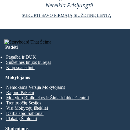
Nereikia Prisijungti!
SUKURTI SAVO PIRMĄJĄ SIUŽETINĘ LENTĄ
Padėti
Pagalba ir DUK
Siužetinės linijos kūrėjas
Kaip spausdinti
Mokytojams
Nemokama Versija Mokytojams
Rajono Paketai
Mokyklų Bibliotekos ir Žiniasklaidos Centrai
Treniruočių Sesijos
Visi Mokytojų Ištekliai
Darbalapio Šablonai
Plakatų Šablonai
Studentams