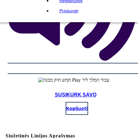
Registruotis
Prisijungti
SUSIKURK SAVO
Kopijuoti
Siužetinės Linijos Aprašymas