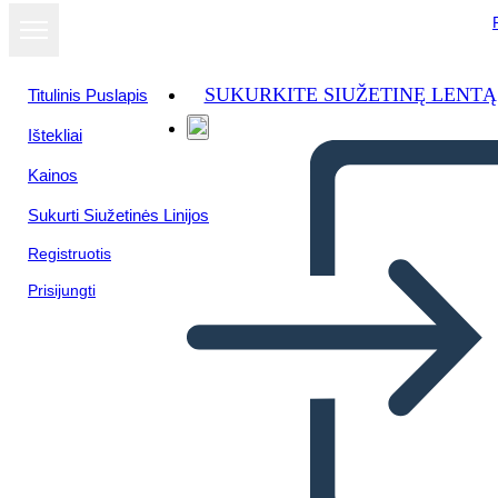
SUKURKITE SIUŽETINĘ LENTĄ
Titulinis Puslapis
Ištekliai
Kainos
Sukurti Siužetinės Linijos
Registruotis
Prisijungti