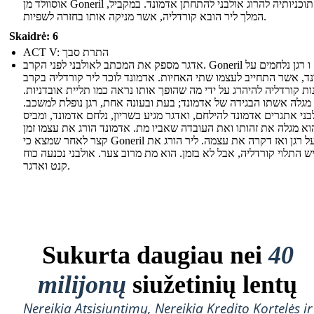
אוסוולד מן Goneril מראה תוכניותיה להרוג אולבני להתחתן אדמונד. במקביל,
המלך ליר הובא קורדליה, אשר מניקה אותו בחזרה לשפיות.
Skaidrė: 6
ACT V: התרת סבך
אדגר מספק את המכתב לאולבני לפני הקרב. Goneril ו רגן נלחמים על
ד, אשר התחייב לעצמו שתי האחיות. אדמונד לוכד ליר קורדליה בקרב
ות קורדליה להיהרג על ידי מה שהופך אותו נראה כמו תליית אובדניות.
 מגלה אשתו הבגידה של אדמונד; בעת ובעונה אחת, רגן נופלת למשכב.
בני אתגרים אדמונד להילחם, ואדגר מגיע בשריון, נלחם אדמונד, ומביס
וא מגלה את זהותו ואת העובדה שאביו מת. אדמונד הורג את עצמו זמן
קצר לאחר שמצא כי Goneril מורעל רגן ואז דקרה את עצמה. ליר הורג את
 התלוי קורדליה, אבל לא בזמן. הוא מת מרוב צער. אולבני נכנעה כוח
קנט ואדגר.
Sukurta daugiau nei
40
milijonų
siužetinių lentų
Nereikia Atsisiuntimų, Nereikia Kredito Kortelės ir