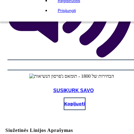
Registruotis
Prisijungti
SUSIKURK SAVO
Kopijuoti
Siužetinės Linijos Aprašymas