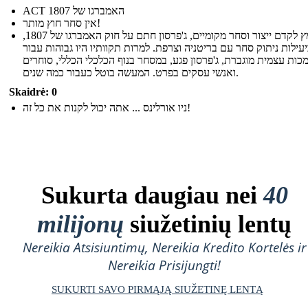
ACT האמברגו של 1807
אין סחר חוץ מותר!
במאמץ לקדם ייצור וסחר מקומיים, ג'פרסון חתם על חוק האמברגו של 1807,
עילות ניתוק סחר עם בריטניה וצרפת. למרות תקוותיו היו גבוהות עבור
ות עצמית מוגברת, ג'פרסון פגע, במסחר בנוף הכלכלי הכללי, סוחרים
ואנשי עסקים בפרט. המעשה בוטל כעבור כמה שנים.
Skaidrė: 0
ניו אורלינס ... אתה יכול לקנות את כל זה!
Sukurta daugiau nei
40
milijonų
siužetinių lentų
Nereikia Atsisiuntimų, Nereikia Kredito Kortelės ir
Nereikia Prisijungti!
SUKURTI SAVO PIRMĄJĄ SIUŽETINĘ LENTĄ