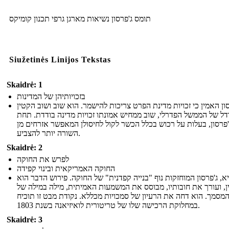
תומס ג'פרסון נשיאות מארגן גרפי תכנון קומיקס
Siužetinės Linijos Tekstas
Skaidrė: 1
בזכויותיהן של המדינות
ון האמין כי זכויות מדינת הפרט צריכות להישמר. הוא שוב ושוב הקטין
דל של הממשל הפדרלי, שוב ממחיש אמונתו זכויות מדינה בודדת. תחת
'פרסון, בעלות על רכוש בכלל הכשר לקול לחיסולן המאפשר אזרחים מן
השורה יותר להצביע.
Skaidrė: 2
לפרש את החוקה
החוקה האמריקאית ובינוי קפידה
א, ג'פרסון המוחזקות נוף "בנייה קפדנית" של החוקה. פירוש הדבר הוא
, ועורך את חובותיו, מבוסס את המשמעות האמיתית, מילה במילה של
מסמך. הוא דחה את הרעיון של סמכויות מכללא. נקודת מבט זו תוכיח
במחלוקת הרכישה שלו של טריטורית לואיזיאנה בשנת 1803.
Skaidrė: 3