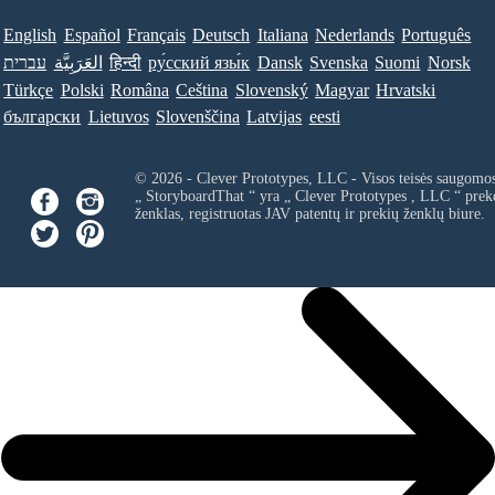
English
Español
Français
Deutsch
Italiana
Nederlands
Português
עברית
العَرَبِيَّة
हिन्दी
ру́сский язы́к
Dansk
Svenska
Suomi
Norsk
Türkçe
Polski
Româna
Ceština
Slovenský
Magyar
Hrvatski
български
Lietuvos
Slovenščina
Latvijas
eesti
© 2026 - Clever Prototypes, LLC - Visos teisės saugomo
„ StoryboardThat “ yra „
Clever Prototypes , LLC
“ prek
ženklas, registruotas JAV patentų ir prekių ženklų biure.