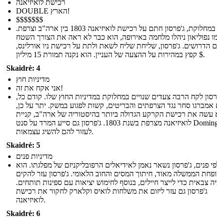
רכישת לואיזיאנה
DOUBLE הארץ!
$$$$$$$
למרות במחלוקת, ג'פרסון חתם על רכישת לואיזיאנה 1803 בין ארה"ב וצרפת.
ו נפוליאון ניהלו מלחמה באירופה, הוא כבר לא ראה את הצורך השטח
ם הדרושים. ג'פרסון, שליחת שליח לשאת ולתת על רכישת ניו אורלינס
קפץ במהירות על ההצעה של העניין. הוא נקנה תמורת 15 מיליון $.
Skaidrė: 4
מדיניות חוץ
אני אקח את זה!
פרסון לקח הרבה צעדים שנויים במחלוקת במדיניות החוץ שלו. קודם כל
א אמברגו סחר נגד הצרפתים והבריטים, קשות לפגוע במשק. יתר על כן
 עשה את רכישת הקרקע הגדולה ביותר בהיסטוריה של ארה"ב, קניית
לואיזיאנה מצרפת בשנת 1803. ג'פרסון גם סייע המרד על סנט Domingue,
לעזור להם להשיג עצמאות.
Skaidrė: 5
מדיניות פנים
י פנים, ג'פרסון נשאר נאמן לאידיאלים הרפובליקניזם של מפלגתו. הוא
פחת הממשלה מאוד, חיתוך המסים והחוב הלאומי. ג'פרסון עזר להקים
ה צבאית כדי לייצר חיילים, בנוסף לחימוש יציאות עם ספינות תותחים
ג'פרסון גם עזר ליזום את משלחות לואיס וקלארק לחקור את רכישת
לואיזיאנה.
Skaidrė: 6