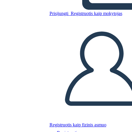
ג'פרסון הנשיאות
Prisijungti
Registruotis kaip mokytojas
Nukopijuokite šią siužetinę lentą
SUKURTI SIUŽETINĘ LENTĄ
PALEISTI SKAIDRIŲ DEMONSTRACIJĄ
SKAITYK MAN
Registruotis kaip fizinis asmuo