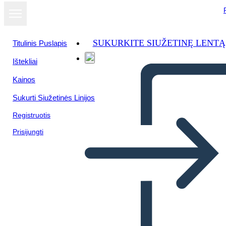
SUKURKITE SIUŽETINĘ LENTĄ
Titulinis Puslapis
Ištekliai
Kainos
Sukurti Siužetinės Linijos
Registruotis
Prisijungti
הבחירות של 1800 - תומאס