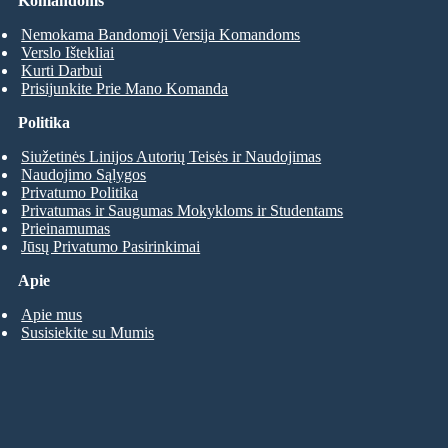
Komandoms
Nemokama Bandomoji Versija Komandoms
Verslo Ištekliai
Kurti Darbui
Prisijunkite Prie Mano Komanda
Politika
Siužetinės Linijos Autorių Teisės ir Naudojimas
Naudojimo Sąlygos
Privatumo Politika
Privatumas ir Saugumas Mokykloms ir Studentams
Prieinamumas
Jūsų Privatumo Pasirinkimai
Apie
Apie mus
Susisiekite su Mumis