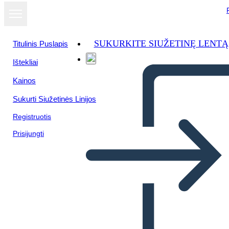
SUKURKITE SIUŽETINĘ LENTĄ
Titulinis Puslapis
Ištekliai
Kainos
Sukurti Siužetinės Linijos
Registruotis
Prisijungti
הבחירות של 1800 - מושגים ב