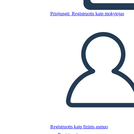
הבנת הבחירות של 1800
Prisijungti
Registruotis kaip mokytojas
Nukopijuokite šią siužetinę lentą
SUKURTI SIUŽETINĘ LENTĄ
PALEISTI SKAIDRIŲ DEMONSTRACIJĄ
SKAITYK MAN
Registruotis kaip fizinis asmuo