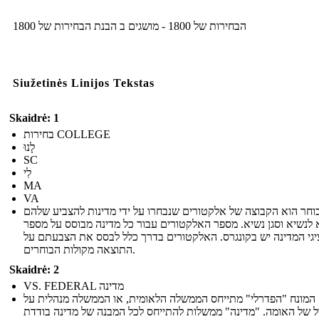
הבחירות של 1800 - מושגים ב הבנת הבחירות של 1800
Siužetinės Linijos Tekstas
Skaidrė: 1
בחירות COLLEGE
לָנוּ
SC
לִי
MA
VA
וחר הוא הקבוצה של אלקטורים שנבחרו על ידי מדינות להצביע שלהם
 לנשיא וסגן נשיא. מספר האלקטורים עבור כל מדינה מבוסס על מספר
יגי המדינה יש בקונגרס. האלקטורים בדרך כלל לבסס את הצבעתם על
התוצאה מקולות הבוחרים.
Skaidrė: 2
VS. FEDERAL מדינה
המונח "הפדרלי" מתייחס הממשלה הלאומית, או הממשלה מנהלית על
 של האומה. "מדינה" ממשלות להתייחס לכל המבנה של מדינה בודדת