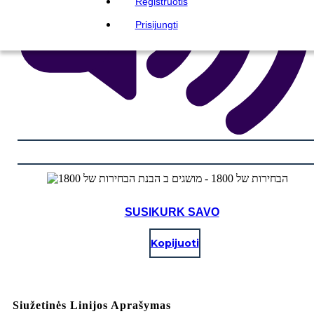
Registruotis
Prisijungti
SUSIKURK SAVO
Kopijuoti
Siužetinės Linijos Aprašymas