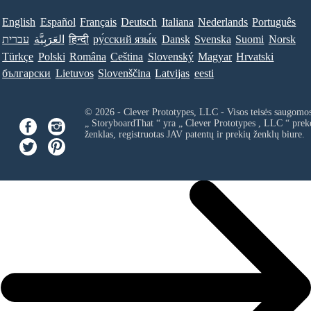
English
Español
Français
Deutsch
Italiana
Nederlands
Português
עברית
العَرَبِيَّة
हिन्दी
ру́сский язы́к
Dansk
Svenska
Suomi
Norsk
Türkçe
Polski
Româna
Ceština
Slovenský
Magyar
Hrvatski
български
Lietuvos
Slovenščina
Latvijas
eesti
© 2026 - Clever Prototypes, LLC - Visos teisės saugomo
„ StoryboardThat “ yra „
Clever Prototypes , LLC
“ prek
ženklas, registruotas JAV patentų ir prekių ženklų biure.