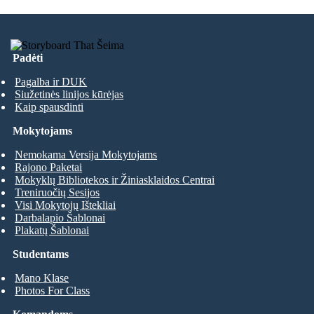
Padėti
Pagalba ir DUK
Siužetinės linijos kūrėjas
Kaip spausdinti
Mokytojams
Nemokama Versija Mokytojams
Rajono Paketai
Mokyklų Bibliotekos ir Žiniasklaidos Centrai
Treniruočių Sesijos
Visi Mokytojų Ištekliai
Darbalapio Šablonai
Plakatų Šablonai
Studentams
Mano Klase
Photos For Class