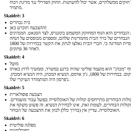
חוקים ממשלתיים, אשר יכול להשתנות. החוק הפדרלי נגד מדינת ויכוח
מתמיד.
Skaidrė: 3
בית נבחרים
ההצבעה תוכרע כאן!
 הנבחרים הוא הגוף המחוקק המשמש בקונגרס, לצד הסנאט. המנהיגים
הנבחרים של ברד הבית מהמדינות שלהם, ומספרם מבוססים על הנחה
מאוכלוסיית המדינה כי. חברי הבית נאלצו לנתק את הקשר בבחירות של 1800
לאחר 36 פתקים.
Skaidrė: 4
מוּטָל
וף "מכהן" הוא מועמד פוליטי שהיה כרגע במשרד, וממשיך לרוץ באותו
המיקום. בבחירות של 1800, ג'ון אדמס, הנשיא המכהן, היה הנשיא המכהן.
ג'פרסון היה המתמודד העיקרי שלו.
Skaidrė: 5
הצבעה פופולארית
קולות הבוחרים מתייחסים קולות של האוכלוסייה בפועל עבור מועמדים
קולות הבוחרים, לעומת זאת, אינו לבחירת הנשיא. זה פשוט משקף את
האוכלוסייה, עדיין אין (בדרך כלל) לכוון את ההצבעה של הבוחר.
Skaidrė: 6
מפלגה פוליטית
רפובליקנים