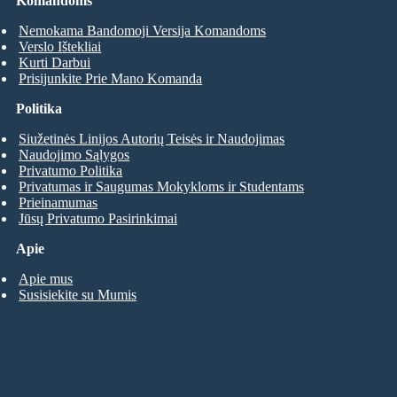
Komandoms
Nemokama Bandomoji Versija Komandoms
Verslo Ištekliai
Kurti Darbui
Prisijunkite Prie Mano Komanda
Politika
Siužetinės Linijos Autorių Teisės ir Naudojimas
Naudojimo Sąlygos
Privatumo Politika
Privatumas ir Saugumas Mokykloms ir Studentams
Prieinamumas
Jūsų Privatumo Pasirinkimai
Apie
Apie mus
Susisiekite su Mumis