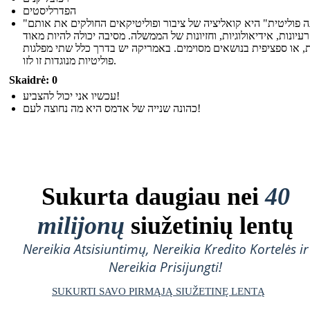
הפדרליסטים
"מפלגה פוליטית" היא קואליציה של ציבור ופוליטיקאים החולקים את אותם
רעיונות, אידיאולוגיות, וחזיונות של הממשלה. מסיבה יכולה להיות מאוד
ת, או ספציפית בנושאים מסוימים. באמריקה יש בדרך כלל שתי מפלגות
פוליטיות מנוגדות זו לזו.
Skaidrė: 0
עכשיו אני יכול להצביע!
כהונה שנייה של אדמס היא מה נחוצה לעם!
Sukurta daugiau nei
40
milijonų
siužetinių lentų
Nereikia Atsisiuntimų, Nereikia Kredito Kortelės ir
Nereikia Prisijungti!
SUKURTI SAVO PIRMĄJĄ SIUŽETINĘ LENTĄ