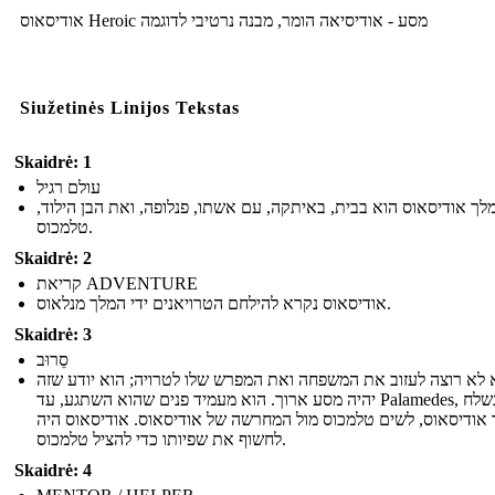
אודיסאוס Heroic מסע - אודיסיאה הומר, מבנה נרטיבי לדוגמה
Siužetinės Linijos Tekstas
Skaidrė: 1
עולם רגיל
מלך אודיסאוס הוא בבית, באיתקה, עם אשתו, פנלופה, ואת הבן הילוד
טלמכוס.
Skaidrė: 2
קריאת ADVENTURE
אודיסאוס נקרא להילחם הטרויאנים ידי המלך מנלאוס.
Skaidrė: 3
סֵרוּב
 לא רוצה לעזוב את המשפחה ואת המפרש שלו לטרויה; הוא יודע שזה
יהיה מסע ארוך. הוא מעמיד פנים שהוא השתגע, עד Palamedes, נשלח
 אודיסאוס, לשים טלמכוס מול המחרשה של אודיסאוס. אודיסאוס היה
לחשוף את שפיותו כדי להציל טלמכוס.
Skaidrė: 4