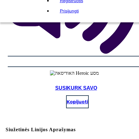
Registruotis
Prisijungti
SUSIKURK SAVO
Kopijuoti
Siužetinės Linijos Aprašymas