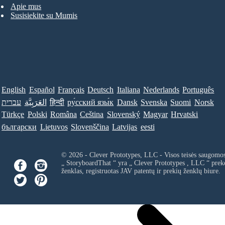
Apie mus
Susisiekite su Mumis
English
Español
Français
Deutsch
Italiana
Nederlands
Português
עברית
العَرَبِيَّة
हिन्दी
ру́сский язы́к
Dansk
Svenska
Suomi
Norsk
Türkçe
Polski
Româna
Ceština
Slovenský
Magyar
Hrvatski
български
Lietuvos
Slovenščina
Latvijas
eesti
© 2026 - Clever Prototypes, LLC - Visos teisės saugomo
„ StoryboardThat “ yra „
Clever Prototypes , LLC
“ prek
ženklas, registruotas JAV patentų ir prekių ženklų biure.