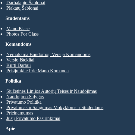
Darbalapio Šablonai
Plakatų Šablonai
Studentams
Mano Klase
Photos For Class
Komandoms
Nemokama Bandomoji Versija Komandoms
Verslo Ištekliai
Kurti Darbui
Prisijunkite Prie Mano Komanda
Politika
Siužetinės Linijos Autorių Teisės ir Naudojimas
Naudojimo Sąlygos
Privatumo Politika
Privatumas ir Saugumas Mokykloms ir Studentams
Prieinamumas
Jūsų Privatumo Pasirinkimai
Apie