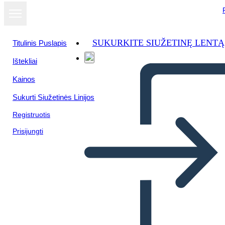
SUKURKITE SIUŽETINĘ LENTĄ
Titulinis Puslapis
Ištekliai
Kainos
Sukurti Siužetinės Linijos
Registruotis
Prisijungti