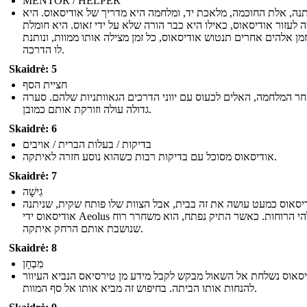
MENTOR / HELPER
נה, אלת החוכמה, מלאכת יד, ומלחמה היא מדריך של אודיסאוס. היא
ה לעזור אודיסאוס, כאילו היא כבר הורה שלא על ידי זאוס. היא חומלת
זמן אלהים אחרים תנטוש אודיסאוס, כל זמן מצילה אותו ממוות, ונותנת
לו הדרכה.
Skaidrė: 5
חציית הסף
ר המלחמה, האלים לכעוס עם יווני הדרכים הגאוותניות שלהם. סערה
גדולה עולה וזורקת אותם כמובן.
Skaidrė: 6
בדיקות / בעלות הברית / אויבים
אודיסאוס מסוכל עם בדיקות רבות כשהוא נוסע חזרה לאיתקה.
Skaidrė: 7
גִישָׁה
יסאוס כמעט עושה את זה בבית, אבל הצוות שלו פותח שקית, שניתנה
אודיסאוס ידי Aeolus אלהי הרוחות. כאשר התיק נפתח, הוא משחרר רוח
שנושבת אותם הרחק איתקה.
Skaidrė: 8
מִבְחָן
סאוס נשלחת אל השאול מבקש לקבל מידע מן טירסיאס הנביא העיוור
להנחות אותו הביתה. בחיפוש זה מביא אותו אל סף המוות.