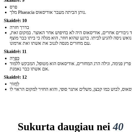
Skaidrė: 9
פרס
מלך Phaeacia נותן הביתה מעבר אודיסאוס.
Skaidrė: 10
בדרך חזרה
גוד גיבורים אחרים, אודיסאוס היה לא בחיפוש אחר האוצר. במקום זאת
נואש ניסה להגיע לביתו. ברגע שהוא חוזר, הוא מגלה כי ביתו כבר מוצף
עם מחזרים מנסה לגנוב את אשתו ואת ארמונו.
Skaidrė: 11
כַּפָּרָה
פרץ פנימה, וגילה הרג המחזרים, אודיסאוס הוא מטופל, המבקש ללמוד
אם אשתו כבר נאמנת.
Skaidrė: 12
לַחֲזוֹר
Sukurta daugiau nei
40