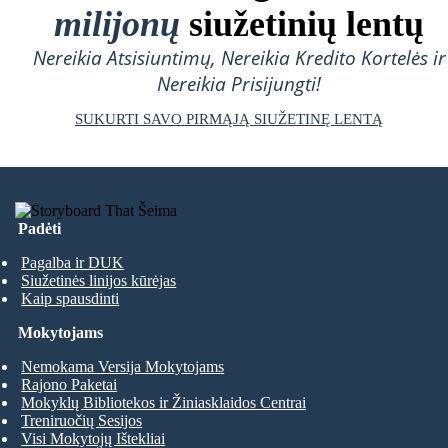
milijonų
siužetinių lentų
Nereikia Atsisiuntimų, Nereikia Kredito Kortelės ir
Nereikia Prisijungti!
SUKURTI SAVO PIRMĄJĄ SIUŽETINĘ LENTĄ
Padėti
Pagalba ir DUK
Siužetinės linijos kūrėjas
Kaip spausdinti
Mokytojams
Nemokama Versija Mokytojams
Rajono Paketai
Mokyklų Bibliotekos ir Žiniasklaidos Centrai
Treniruočių Sesijos
Visi Mokytojų Ištekliai