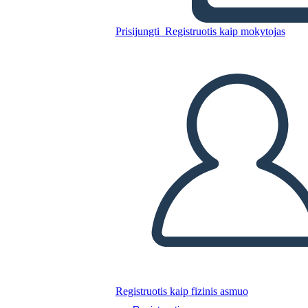
האודיסאה Heroic מסע
Prisijungti
Registruotis kaip mokytojas
Nukopijuokite šią siužetinę lentą
SUKURTI SIUŽETINĘ LENTĄ
PALEISTI SKAIDRIŲ DEMONSTRACIJĄ
SKAITYK MAN
Registruotis kaip fizinis asmuo