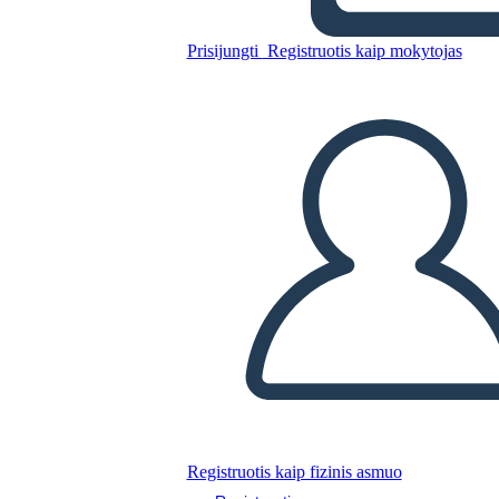
Prisijungti
Registruotis kaip mokytojas
Nukopijuokite šią siužetinę lentą
SUKURTI SIUŽETINĘ LENTĄ
PALEISTI SKAIDRIŲ DEMONSTRACIJĄ
SKAITYK MAN
Registruotis kaip fizinis asmuo