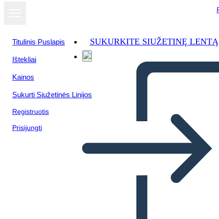
SUKURKITE SIUŽETINĘ LENTĄ
Titulinis Puslapis
Ištekliai
Kainos
Sukurti Siužetinės Linijos
Registruotis
Prisijungti
13 רצף שעונים של אירועים