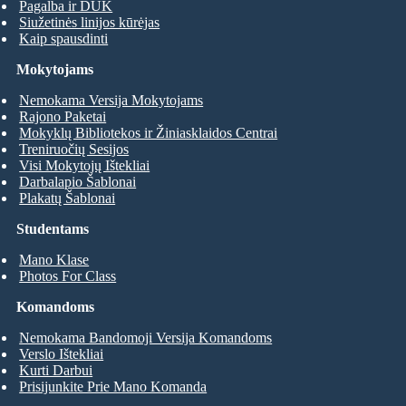
Pagalba ir DUK
Siužetinės linijos kūrėjas
Kaip spausdinti
Mokytojams
Nemokama Versija Mokytojams
Rajono Paketai
Mokyklų Bibliotekos ir Žiniasklaidos Centrai
Treniruočių Sesijos
Visi Mokytojų Ištekliai
Darbalapio Šablonai
Plakatų Šablonai
Studentams
Mano Klase
Photos For Class
Komandoms
Nemokama Bandomoji Versija Komandoms
Verslo Ištekliai
Kurti Darbui
Prisijunkite Prie Mano Komanda