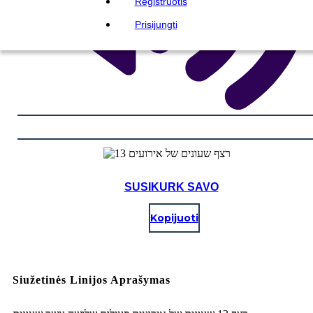
Registruotis
Prisijungti
SUSIKURK SAVO
Kopijuoti
Siužetinės Linijos Aprašymas