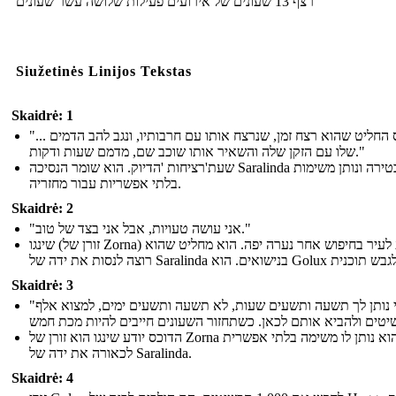
רצף 13 שעונים של אירועים פעילות שלושה עשר שעונים
Siužetinės Linijos Tekstas
Skaidrė: 1
"... הדוכס החליט שהוא רצח זמן, שנרצח אותו עם חרבותיו, ונגב להב הדמים
שלו עם הזקן שלה והשאיר אותו שוכב שם, מדמם שעות ודקות."
שעת'רציחות 'הדיוק. הוא שומר הנסיכה Saralinda נעול בטירה ונותן משימות
בלתי אפשריות עבור מחזריה.
Skaidrė: 2
"אני עושה טעויות, אבל אני בצד של טוב."
שינגו (זורן של Zorna) מגיע לעיר בחיפוש אחר נערה יפה. הוא מחליט שהוא
Skaidrė: 3
"אני נותן לך תשעה ותשעים שעות, לא תשעה ותשעים ימים, למצוא אלף
הדוכס יודע שינגו הוא זורן של Zorna והוא נותן לו משימה בלתי אפשרית
לכאורה את ידה של Saralinda.
Skaidrė: 4