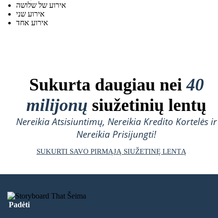
אירוע של שלושה
אירוע שני
אירוע אחד
Sukurta daugiau nei
40
milijonų
siužetinių lentų
Nereikia Atsisiuntimų, Nereikia Kredito Kortelės ir
Nereikia Prisijungti!
SUKURTI SAVO PIRMĄJĄ SIUŽETINĘ LENTĄ
Padėti