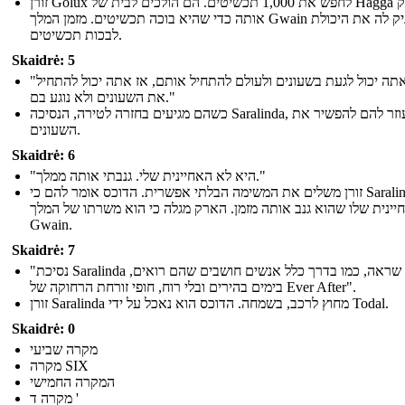
זורן Golux לחפש את 1,000 תכשיטים. הם הולכים לבית של Hagga להצחיק
אותה כדי שהיא בוכה תכשיטים. מזמן המלך Gwain העניק לה את היכולת
לבכות תכשיטים.
Skaidrė: 5
"אם אתה יכול לגעת בשעונים ולעולם להתחיל אותם, אז אתה יכול להתחיל
את השעונים ולא נוגע בם."
כשהם מגיעים בחזרה לטירה, הנסיכה Saralinda, עוזר להם להפשיר את
השעונים.
Skaidrė: 6
"היא לא האחיינית שלי. גנבתי אותה ממלך."
זורן משלים את המשימה הבלתי אפשרית. הדוכס אומר להם כי Saralinda לא
יינית שלו שהוא גנב אותה מזמן. הארק מגלה כי הוא משרתו של המלך
Gwain.
Skaidrė: 7
"נסיכת Saralinda חשבה שראה, כמו בדרך כלל אנשים חושבים שהם רואים,
בימים בהירים ובלי רוח, חופי זורחת הרחוקה של Ever After".
זורן Saralinda מחוץ לרכב, בשמחה. הדוכס הוא נאכל על ידי Todal.
Skaidrė: 0
מקרה שביעי
מקרה SIX
המקרה החמישי
מקרה ד '