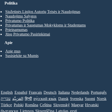
Politika
Siužetinės Linijos Autorių Teisės ir Naudojimas
Naudojimo Sąlygos
Privatumo Politika
Privatumas ir Saugumas Mokykloms ir Studentams
Prieinamumas
Jūsų Privatumo Pasirinkimai
Apie
Apie mus
Susisiekite su Mumis
English
Español
Français
Deutsch
Italiana
Nederlands
Português
עברית
العَرَبِيَّة
हिन्दी
ру́сский язы́к
Dansk
Svenska
Suomi
Norsk
Türkçe
Polski
Româna
Ceština
Slovenský
Magyar
Hrvatski
български
Lietuvos
Slovenščina
Latvijas
eesti