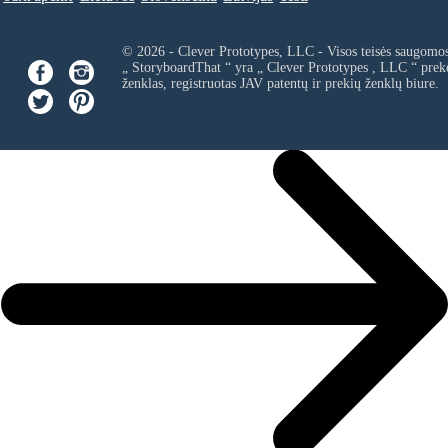
© 2026 - Clever Prototypes, LLC - Visos teisės saugomo
„ StoryboardThat “ yra „
Clever Prototypes , LLC
“ prek
ženklas, registruotas JAV patentų ir prekių ženklų biure.