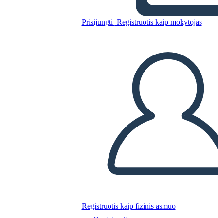
Beowulf - גיבור של מסע
Prisijungti
Registruotis kaip mokytojas
Nukopijuokite šią siužetinę lentą
SUKURTI SIUŽETINĘ LENTĄ
PALEISTI SKAIDRIŲ DEMONSTRACIJĄ
SKAITYK MAN
Registruotis kaip fizinis asmuo