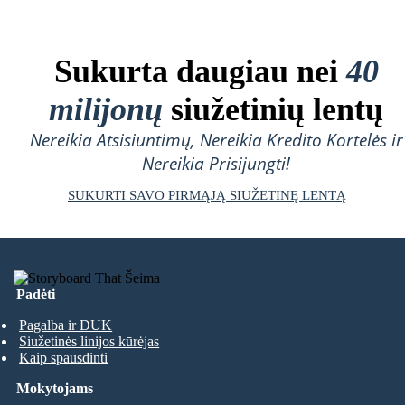
Sukurta daugiau nei
40
milijonų
siužetinių lentų
Nereikia Atsisiuntimų, Nereikia Kredito Kortelės ir
Nereikia Prisijungti!
SUKURTI SAVO PIRMĄJĄ SIUŽETINĘ LENTĄ
Padėti
Pagalba ir DUK
Siužetinės linijos kūrėjas
Kaip spausdinti
Mokytojams