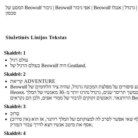
המסע של Beowulf גיבור | Beowulf אפי גיבור | Beowulf תקציר | גרנדל | אנגלו
סכסון
Siužetinės Linijos Tekstas
Skaidrė: 1
עולם רגיל
בעולם הרגיל של Beowulf היה Geatland.
Skaidrė: 2
קריאת ADVENTURE
Beowulf שמע סיפורים על מפלצת המכונה גרנדל, שהיה ציד הלוחמים של
Heorot. במשך תריסר שנים, גרנדל נהרגו יותר מ -30 מאנשיו של המלך
ממדי אפים, ולכן הם נקראים
Skaidrė: 3
סֵרוּב
(אין סירוב) בייוולף שאי אפשר לסרב לה למצוקתם של המלך רותגר, אז הוא
אסף את מיטב אנשיו ויצא לדרך עבור דנמרק.
Skaidrė: 4