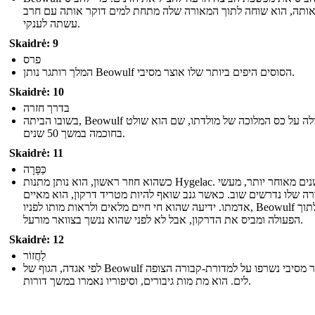
ותה, הוא שוחה לתוך המאורה שלה מתחת למים דוקר אותה עם חרב
עשתה לענקי.
Skaidrė: 9
פרס
המלך רותגר נותן Beowulf הסוסים היפים ביותר שלו אוצר מסיבי.
Skaidrė: 10
בדרך חזרה
בשובו הביתה, Beowulf עולה על כס המלוכה של מולדתו, שם הוא שולט
בחוכמה במשך 50 שנים.
Skaidrė: 11
כַּפָּרָה
כשהוא חוזר ראשון, הוא נותן מתנות Hygelac. שנים מאוחר יותר, מעשי
רה שלו נדרשים שוב. כאשר גנב שואף להיות מטריד דרקון, הוא מאיים
אדמתו. ידיעה שהוא חי חיים מלאים ולראות מותו לפניו, Beowulf מזנק לתוך
הפעולה ומביס את הדרקון, אבל לא לפני שהוא ננשך בצוואר מורעל.
Skaidrė: 12
לַחֲזוֹר
לפי אגדה, הגוף של Beowulf ו אוצר מסיבי נשרפו על למדורת-קבורה הצופה
לים. הוא מת מות גיבורים, וסיפוריו נאמרו במשך דורות.