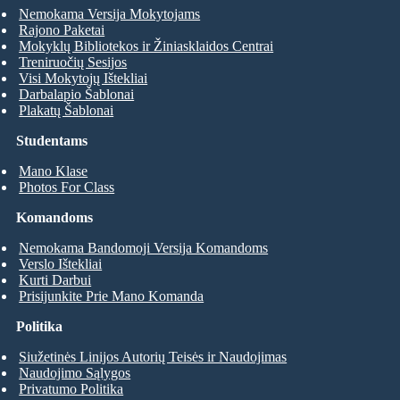
Nemokama Versija Mokytojams
Rajono Paketai
Mokyklų Bibliotekos ir Žiniasklaidos Centrai
Treniruočių Sesijos
Visi Mokytojų Ištekliai
Darbalapio Šablonai
Plakatų Šablonai
Studentams
Mano Klase
Photos For Class
Komandoms
Nemokama Bandomoji Versija Komandoms
Verslo Ištekliai
Kurti Darbui
Prisijunkite Prie Mano Komanda
Politika
Siužetinės Linijos Autorių Teisės ir Naudojimas
Naudojimo Sąlygos
Privatumo Politika