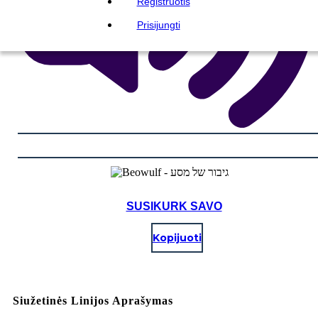
Registruotis
Prisijungti
SUSIKURK SAVO
Kopijuoti
Siužetinės Linijos Aprašymas