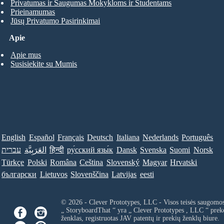
Privatumas ir Saugumas Mokykloms ir Studentams
Prieinamumas
Jūsų Privatumo Pasirinkimai
Apie
Apie mus
Susisiekite su Mumis
English
Español
Français
Deutsch
Italiana
Nederlands
Português
עברית
العَرَبِيَّة
हिन्दी
ру́сский язы́к
Dansk
Svenska
Suomi
Norsk
Türkçe
Polski
Româna
Ceština
Slovenský
Magyar
Hrvatski
български
Lietuvos
Slovenščina
Latvijas
eesti
© 2026 - Clever Prototypes, LLC - Visos teisės saugomo
„ StoryboardThat “ yra „
Clever Prototypes , LLC
“ prek
ženklas, registruotas JAV patentų ir prekių ženklų biure.