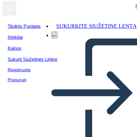
SUKURKITE SIUŽETINĘ LENTĄ
Titulinis Puslapis
Ištekliai
Kainos
Sukurti Siužetinės Linijos
Registruotis
Prisijungti