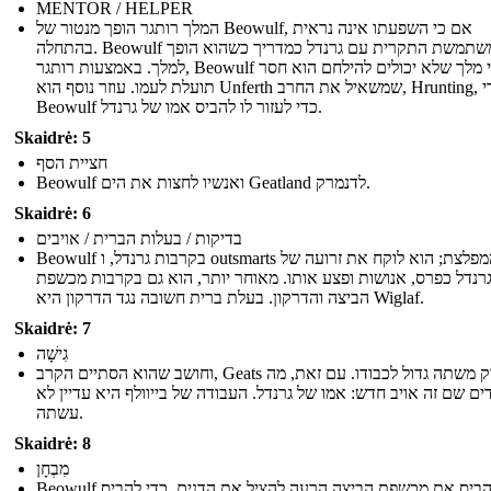
MENTOR / HELPER
המלך רותגר הופך מנטור של Beowulf, אם כי השפעתו אינה נראית
בהתחלה. Beowulf משתמשת התקרית עם גרנדל כמדריך כשהוא הופך
למלך. באמצעות רותגר, Beowulf לומד כי מלך שלא יכולים להילחם הוא חסר
תועלת לעמו. עוזר נוסף הוא Unferth שמשאיל את החרב, Hrunting, כדי
Beowulf כדי לעזור לו להביס אמו של גרנדל.
Skaidrė: 5
חציית הסף
Beowulf ואנשיו לחצות את הים Geatland לדנמרק.
Skaidrė: 6
בדיקות / בעלות הברית / אויבים
Beowulf בקרבות גרנדל, ו outsmarts המפלצת; הוא לוקח את זרועה של
רנדל כפרס, אנושות ופצע אותו. מאוחר יותר, הוא גם בקרבות מכשפת
הביצה והדרקון. בעלת ברית חשובה נגד הדרקון היא Wiglaf.
Skaidrė: 7
גִישָׁה
וחושב שהוא הסתיים הקרב, Geats לזרוק משתה גדול לכבודו. עם זאת, מה
ם שם זה אויב חדש: אמו של גרנדל. העבודה של בייוולף היא עדיין לא
עשתה.
Skaidrė: 8
מִבְחָן
Beowulf חייב להביס את מכשפת הביצה הרעה להציל את הדנים. כדי להביס