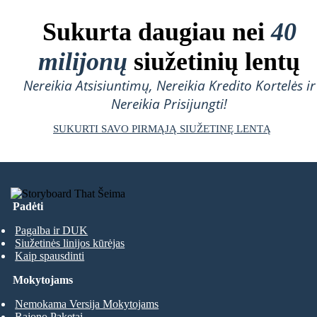
Sukurta daugiau nei
40
milijonų
siužetinių lentų
Nereikia Atsisiuntimų, Nereikia Kredito Kortelės ir
Nereikia Prisijungti!
SUKURTI SAVO PIRMĄJĄ SIUŽETINĘ LENTĄ
Padėti
Pagalba ir DUK
Siužetinės linijos kūrėjas
Kaip spausdinti
Mokytojams
Nemokama Versija Mokytojams
Rajono Paketai