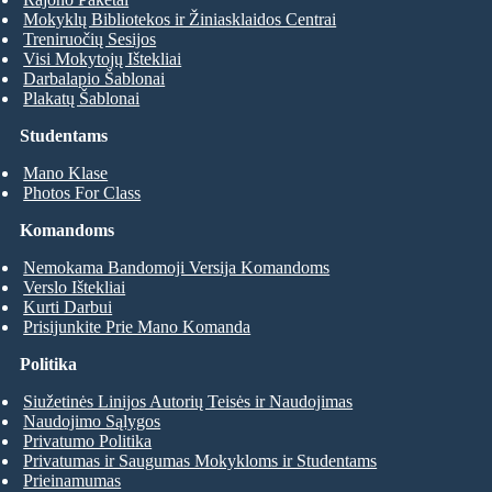
Mokyklų Bibliotekos ir Žiniasklaidos Centrai
Treniruočių Sesijos
Visi Mokytojų Ištekliai
Darbalapio Šablonai
Plakatų Šablonai
Studentams
Mano Klase
Photos For Class
Komandoms
Nemokama Bandomoji Versija Komandoms
Verslo Ištekliai
Kurti Darbui
Prisijunkite Prie Mano Komanda
Politika
Siužetinės Linijos Autorių Teisės ir Naudojimas
Naudojimo Sąlygos
Privatumo Politika
Privatumas ir Saugumas Mokykloms ir Studentams
Prieinamumas