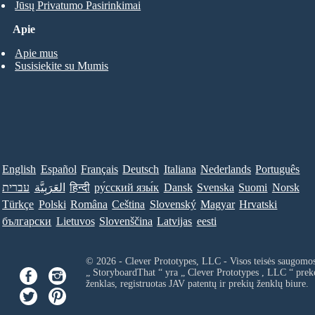
Jūsų Privatumo Pasirinkimai
Apie
Apie mus
Susisiekite su Mumis
English
Español
Français
Deutsch
Italiana
Nederlands
Português
עברית
العَرَبِيَّة
हिन्दी
ру́сский язы́к
Dansk
Svenska
Suomi
Norsk
Türkçe
Polski
Româna
Ceština
Slovenský
Magyar
Hrvatski
български
Lietuvos
Slovenščina
Latvijas
eesti
© 2026 - Clever Prototypes, LLC - Visos teisės saugomo
„ StoryboardThat “ yra „
Clever Prototypes , LLC
“ prek
ženklas, registruotas JAV patentų ir prekių ženklų biure.