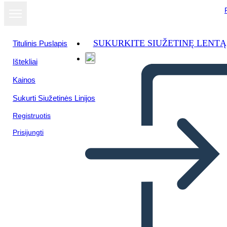
SUKURKITE SIUŽETINĘ LENTĄ
Titulinis Puslapis
Ištekliai
Kainos
Sukurti Siužetinės Linijos
Registruotis
Prisijungti
Beowulf - אלמנטים של אפי