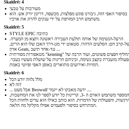
Skaidrė: 4
מעורבות על טבעי
בסיפור האפי הזה, גיבורנו פוגש מפלצות, מכשפה, דרקון יורק אש. הוא
משתמש חרב המזויפת על ידי ענקים להרוג את אויביו.
Skaidrė: 5
STYLE EPIC כתיבה
הרעל-הנשימה של אותה תולעת העבירה ראשונה ותצא מן המערה.
של-קרב חם: הסלעים הדהדו. סטאוט ידי מגן-דרך האבן שלו הוא הרים
אדון Geats, נגד-אחד תיעב ...
מטאפורות מסורתית "kenning" להחליף חפצים פשוטים, ועוד הרבה של
פעולה מועברת בקצב נשימה, וביניהם חריגות על שושלת מעשיו בעבר
דמויות ואירועים מתוארים באופן האפי ופיוטי באמת.
Skaidrė: 6
מלל נלווה יודע הכל
זה לא?
... אבל מעט Beowulf ידעה מאבקו לא ייגמר ....
המספר משתמש האדם ה -3, קריינות כל יודע לספר לנו את המחשבות,
רגשות, והפעולות של הדמויות. הוא כותב כאילו הוא עדים ולחוות הכל
המתרחש בסיפור ולפעמים אפילו מקלקל מה הלאה.