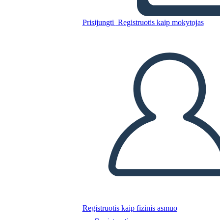
Prisijungti
Registruotis kaip mokytojas
Nukopijuokite šią siužetinę lentą
SUKURTI SIUŽETINĘ LENTĄ
PALEISTI SKAIDRIŲ DEMONSTRACIJĄ
SKAITYK MAN
Registruotis kaip fizinis asmuo