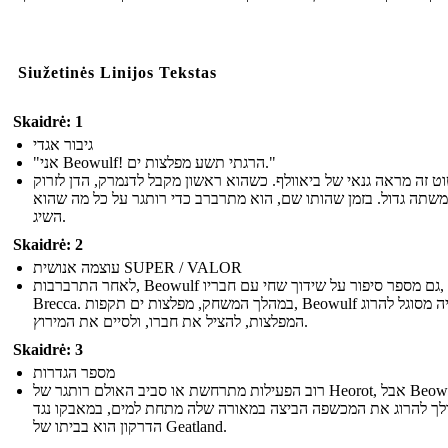
Siužetinės Linijos Tekstas
Skaidrė: 1
גיבור אגדי
"אני Beowulf! הרגתי תשע מפלצות ים."
וט זה מראה גנאי של ביאוולף. כשהוא ראשון מקבל לדנמרק, הדן לזרוק
משתה גדול. בזמן שהותו שם, הוא מתרברב כדי רותגר על כל מה שהוא
השיג.
Skaidrė: 2
עוצמה אנושית SUPER / VALOR
לאחר התרברבות, Beowulf גם מספר סיפור על שידוך שחי עם חבריו,
Brecca. במהלך המשחק, מפלצות ים תקפות, Beowulf היה מסוגל להרוג
המפלצות, להציל את חברו, ולסיים את המירוץ.
Skaidrė: 3
מספר הגדרות
רוב הפעילות מתרחשת או סביב האולם רותגר של Heorot, אבל Beowulf גם
לך להרוג את המכשפה הביצה במאורה שלה מתחת למים, במאבקו נגד
הדרקון הוא בביתו של Geatland.