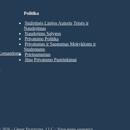
Politika
Siužetinės Linijos Autorių Teisės ir
Naudojimas
Naudojimo Sąlygos
Privatumo Politika
Privatumas ir Saugumas Mokykloms ir
Studentams
 Komandoms
Prieinamumas
Jūsų Privatumo Pasirinkimai
a
 2026 - Clever Prototypes, LLC - Visos teisės saugomos.