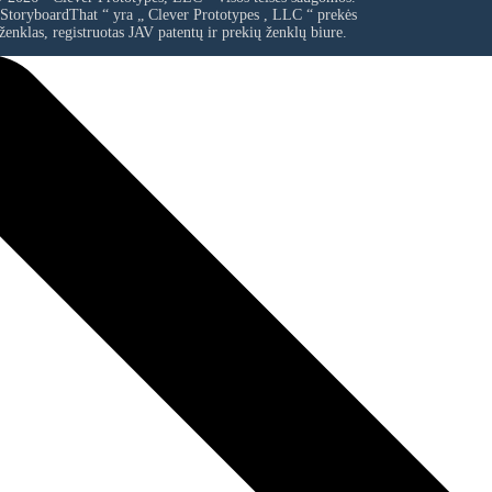
 StoryboardThat “ yra „
Clever Prototypes , LLC
“ prekės
ženklas, registruotas JAV patentų ir prekių ženklų biure.