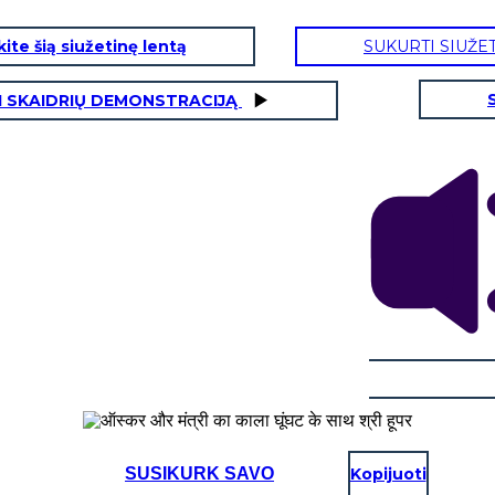
ite šią siužetinę lentą
SUKURTI SIUŽE
I SKAIDRIŲ DEMONSTRACIJĄ
SUSIKURK SAVO
Kopijuoti