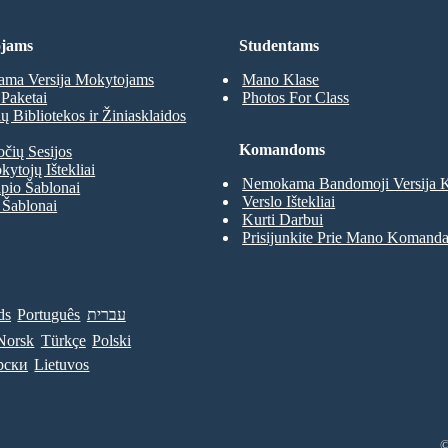
jams
Studentams
ma Versija Mokytojams
Mano Klase
Paketai
Photos For Class
 Bibliotekos ir Žiniasklaidos
Komandoms
očių Sesijos
kytojų Ištekliai
Nemokama Bandomoji Versija
pio Šablonai
Verslo Ištekliai
 Šablonai
Kurti Darbui
Prisijunkite Prie Mano Komand
ds
Português
עברית
Norsk
Türkçe
Polski
рски
Lietuvos
©