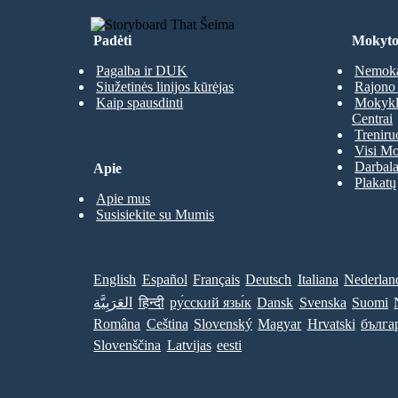
Padėti
Mokyto
Pagalba ir DUK
Nemoka
Siužetinės linijos kūrėjas
Rajono 
Kaip spausdinti
Mokyklų
Centrai
Treniru
Visi Mo
Darbala
Apie
Plakatų
Apie mus
Susisiekite su Mumis
English
Español
Français
Deutsch
Italiana
Nederlan
العَرَبِيَّة
हिन्दी
ру́сский язы́к
Dansk
Svenska
Suomi
Româna
Ceština
Slovenský
Magyar
Hrvatski
бълга
Slovenščina
Latvijas
eesti