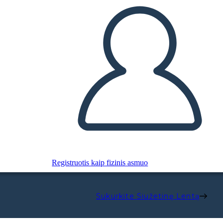
Registruotis kaip fizinis asmuo
Sukurkite Siužetinę Lentą