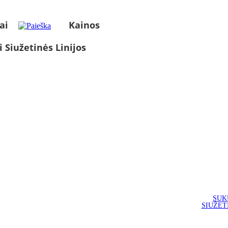
ai
Kainos
i Siužetinės Linijos
SUK
SIUŽET