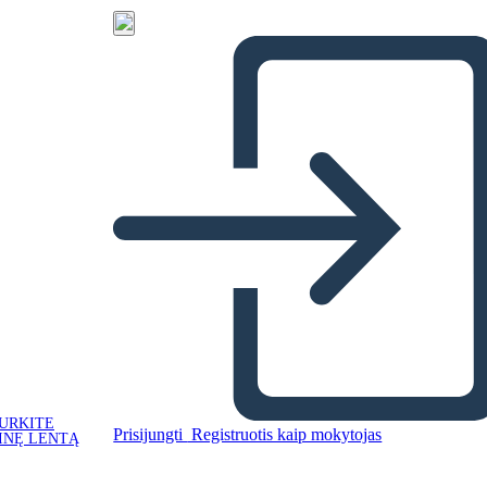
URKITE
Prisijungti
Registruotis kaip mokytojas
INĘ LENTĄ