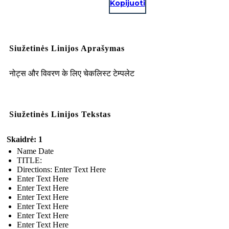
Kopijuoti
Siužetinės Linijos Aprašymas
नोट्स और विवरण के लिए चेकलिस्ट टेम्पलेट
Siužetinės Linijos Tekstas
Skaidrė: 1
Name Date
TITLE :
Directions: Enter Text Here
Enter Text Here
Enter Text Here
Enter Text Here
Enter Text Here
Enter Text Here
Enter Text Here