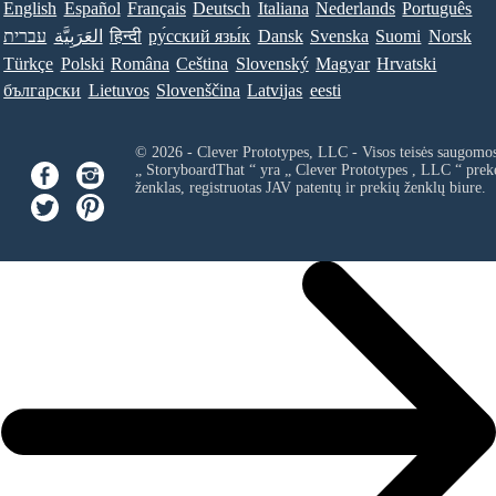
English
Español
Français
Deutsch
Italiana
Nederlands
Português
עברית
العَرَبِيَّة
हिन्दी
ру́сский язы́к
Dansk
Svenska
Suomi
Norsk
Türkçe
Polski
Româna
Ceština
Slovenský
Magyar
Hrvatski
български
Lietuvos
Slovenščina
Latvijas
eesti
© 2026 - Clever Prototypes, LLC - Visos teisės saugomo
„ StoryboardThat “ yra „
Clever Prototypes , LLC
“ prek
ženklas, registruotas JAV patentų ir prekių ženklų biure.