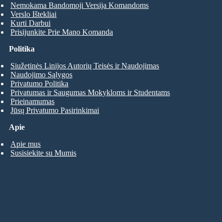
Nemokama Bandomoji Versija Komandoms
Verslo Ištekliai
Kurti Darbui
Prisijunkite Prie Mano Komanda
Politika
Siužetinės Linijos Autorių Teisės ir Naudojimas
Naudojimo Sąlygos
Privatumo Politika
Privatumas ir Saugumas Mokykloms ir Studentams
Prieinamumas
Jūsų Privatumo Pasirinkimai
Apie
Apie mus
Susisiekite su Mumis