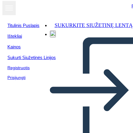
SUKURKITE SIUŽETINĘ LENTĄ
Titulinis Puslapis
Ištekliai
Žiūrėti kaip
Kainos
skaidrių
demonstraciją
Sukurti Siužetinės Linijos
Registruotis
Prisijungti
चेकलिस्ट - विवरण