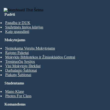
Padėti
Pagalba ir DUK
Siužetinės linijos kūrėjas
Kaip spausdinti
Mokytojams
Nemokama Versija Mokytojams
Rajono Paketai
Mokyklų Bibliotekos ir Žiniasklaidos Centrai
Treniruočių Sesijos
Visi Mokytojų Ištekliai
Darbalapio Šablonai
Plakatų Šablonai
Studentams
Mano Klase
Photos For Class
Komandoms