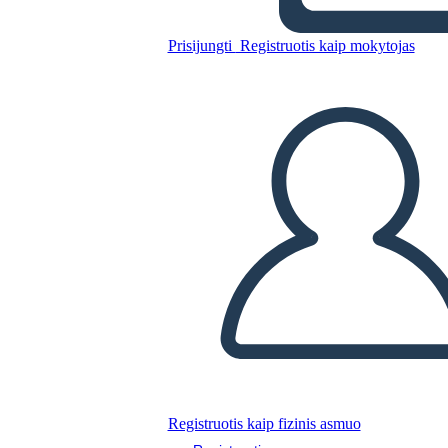
स्पेलिंग पेपर 1
Prisijungti
Registruotis kaip mokytojas
Nukopijuokite šią siužetinę lentą
SUKURTI SIUŽETINĘ LENTĄ
PALEISTI SKAIDRIŲ DEMONSTRACIJĄ
SKAITYK MAN
Registruotis kaip fizinis asmuo