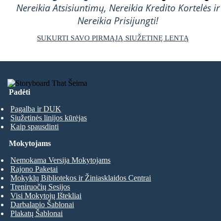
Nereikia Atsisiuntimų, Nereikia Kredito Kortelės ir
Nereikia Prisijungti!
SUKURTI SAVO PIRMĄJĄ SIUŽETINĘ LENTĄ
Padėti
Pagalba ir DUK
Siužetinės linijos kūrėjas
Kaip spausdinti
Mokytojams
Nemokama Versija Mokytojams
Rajono Paketai
Mokyklų Bibliotekos ir Žiniasklaidos Centrai
Treniruočių Sesijos
Visi Mokytojų Ištekliai
Darbalapio Šablonai
Plakatų Šablonai