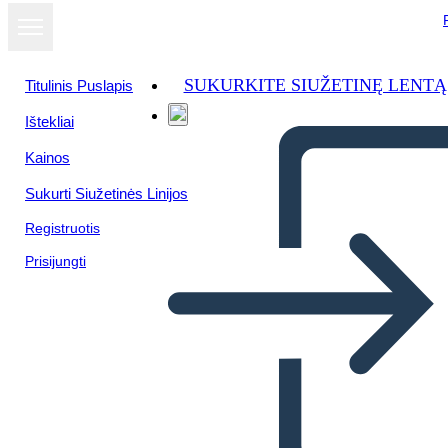
SUKURKITE SIUŽETINĘ LENTĄ
Titulinis Puslapis
Ištekliai
Žiūrėti kaip
Kainos
skaidrių
demonstraciją
Sukurti Siužetinės Linijos
Registruotis
Prisijungti