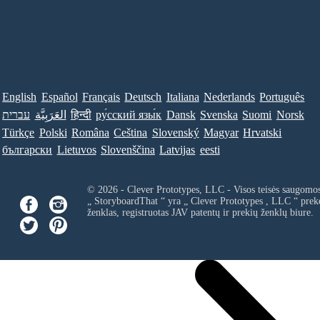
English
Español
Français
Deutsch
Italiana
Nederlands
Português
עברית
العَرَبِيَّة
हिन्दी
ру́сский язы́к
Dansk
Svenska
Suomi
Norsk
Türkçe
Polski
Româna
Ceština
Slovenský
Magyar
Hrvatski
български
Lietuvos
Slovenščina
Latvijas
eesti
© 2026 - Clever Prototypes, LLC - Visos teisės saugomo
„ StoryboardThat “ yra „
Clever Prototypes , LLC
“ prek
ženklas, registruotas JAV patentų ir prekių ženklų biure.