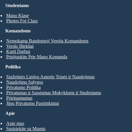
Studentams
Mano Klase
Photos For Class
Komandoms
Nemokama Bandomoji Versija Komandoms
Verslo Ištekliai
Kurti Darbui
Prisijunkite Prie Mano Komanda
Politika
Siužetinės Linijos Autorių Teisės ir Naudojimas
Naudojimo Sąlygos
Privatumo Politika
Privatumas ir Saugumas Mokykloms ir Studentams
Prieinamumas
Jūsų Privatumo Pasirinkimai
Apie
Apie mus
Susisiekite su Mumis