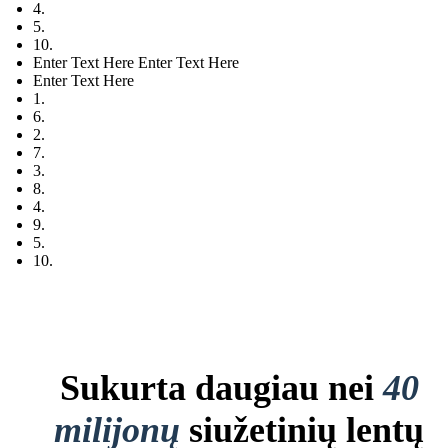
4.
5.
10.
Enter Text Here Enter Text Here
Enter Text Here
1.
6.
2.
7.
3.
8.
4.
9.
5.
10.
Sukurta daugiau nei
40
milijonų
siužetinių lentų