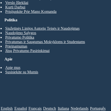
Verslo Ištekliai
Kurti Darbui
Prisijunkite Prie Mano Komanda
Politika
Siužetinės Linijos Autorių Teisės ir Naudojimas
Naudojimo Sąlygos
Privatumo Politika
Privatumas ir Saugumas Mokykloms ir Studentams
Prieinamumas
Jūsų Privatumo Pasirinkimai
Apie
Apie mus
Susisiekite su Mumis
English
Español
Français
Deutsch
Italiana
Nederlands
Português