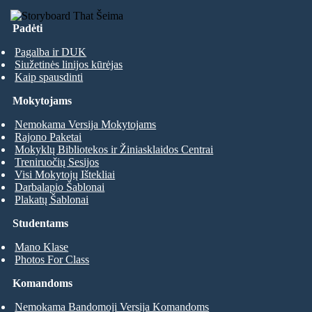
Padėti
Pagalba ir DUK
Siužetinės linijos kūrėjas
Kaip spausdinti
Mokytojams
Nemokama Versija Mokytojams
Rajono Paketai
Mokyklų Bibliotekos ir Žiniasklaidos Centrai
Treniruočių Sesijos
Visi Mokytojų Ištekliai
Darbalapio Šablonai
Plakatų Šablonai
Studentams
Mano Klase
Photos For Class
Komandoms
Nemokama Bandomoji Versija Komandoms