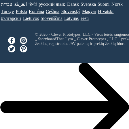
עברית
العَرَبِيَّة
हिन्दी
ру́сский язы́к
Dansk
Svenska
Suomi
Norsk
Türkçe
Polski
Româna
Ceština
Slovenský
Magyar
Hrvatski
български
Lietuvos
Slovenščina
Latvijas
eesti
© 2026 - Clever Prototypes, LLC - Visos teisės saugomo
„ StoryboardThat “ yra „
Clever Prototypes , LLC
“ prek
ženklas, registruotas JAV patentų ir prekių ženklų biure.