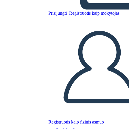
Nukopijuokite šią siužetinę lentą
Prisijungti
Registruotis kaip mokytojas
SUKURTI SIUŽETINĘ LENTĄ
PALEISTI SKAIDRIŲ DEMONSTRACIJĄ
SKAITYK MAN
Registruotis kaip fizinis asmuo