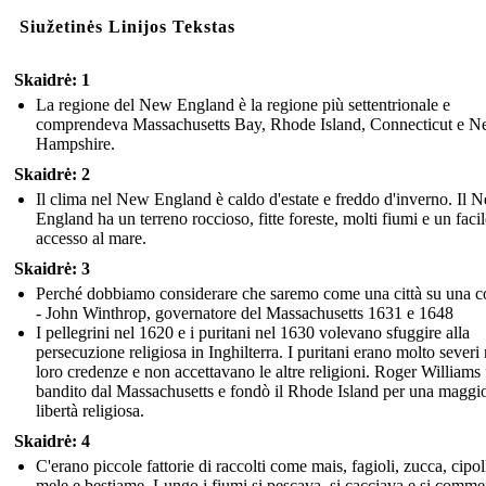
Siužetinės Linijos Tekstas
Skaidrė: 1
La regione del New England è la regione più settentrionale e
comprendeva Massachusetts Bay, Rhode Island, Connecticut e 
Hampshire.
Skaidrė: 2
Il clima nel New England è caldo d'estate e freddo d'inverno. Il 
England ha un terreno roccioso, fitte foreste, molti fiumi e un facil
accesso al mare.
Skaidrė: 3
Perché dobbiamo considerare che saremo come una città su una co
- John Winthrop, governatore del Massachusetts 1631 e 1648
I pellegrini nel 1620 e i puritani nel 1630 volevano sfuggire alla
persecuzione religiosa in Inghilterra. I puritani erano molto severi 
loro credenze e non accettavano le altre religioni. Roger Williams 
bandito dal Massachusetts e fondò il Rhode Island per una maggi
libertà religiosa.
Skaidrė: 4
C'erano piccole fattorie di raccolti come mais, fagioli, zucca, cipol
mele e bestiame. Lungo i fiumi si pescava, si cacciava e si comme