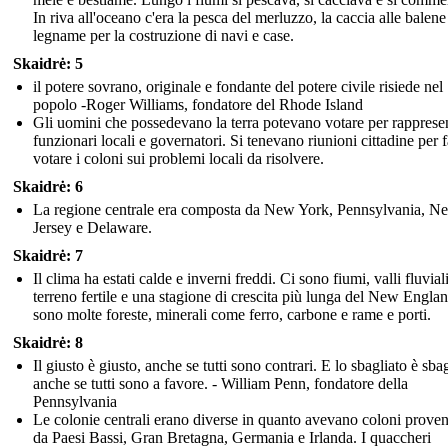
In riva all'oceano c'era la pesca del merluzzo, la caccia alle balene 
legname per la costruzione di navi e case.
Skaidrė: 5
il potere sovrano, originale e fondante del potere civile risiede nel
popolo -Roger Williams, fondatore del Rhode Island
Gli uomini che possedevano la terra potevano votare per rappresen
funzionari locali e governatori. Si tenevano riunioni cittadine per f
votare i coloni sui problemi locali da risolvere.
Skaidrė: 6
La regione centrale era composta da New York, Pennsylvania, N
Jersey e Delaware.
Skaidrė: 7
Il clima ha estati calde e inverni freddi. Ci sono fiumi, valli fluvial
terreno fertile e una stagione di crescita più lunga del New Engla
sono molte foreste, minerali come ferro, carbone e rame e porti.
Skaidrė: 8
Il giusto è giusto, anche se tutti sono contrari. E lo sbagliato è sbag
anche se tutti sono a favore. - William Penn, fondatore della
Pennsylvania
Le colonie centrali erano diverse in quanto avevano coloni proven
da Paesi Bassi, Gran Bretagna, Germania e Irlanda. I quaccheri