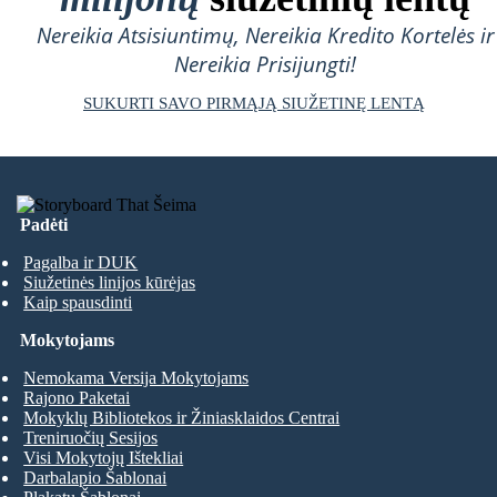
Nereikia Atsisiuntimų, Nereikia Kredito Kortelės ir
Nereikia Prisijungti!
SUKURTI SAVO PIRMĄJĄ SIUŽETINĘ LENTĄ
Padėti
Pagalba ir DUK
Siužetinės linijos kūrėjas
Kaip spausdinti
Mokytojams
Nemokama Versija Mokytojams
Rajono Paketai
Mokyklų Bibliotekos ir Žiniasklaidos Centrai
Treniruočių Sesijos
Visi Mokytojų Ištekliai
Darbalapio Šablonai