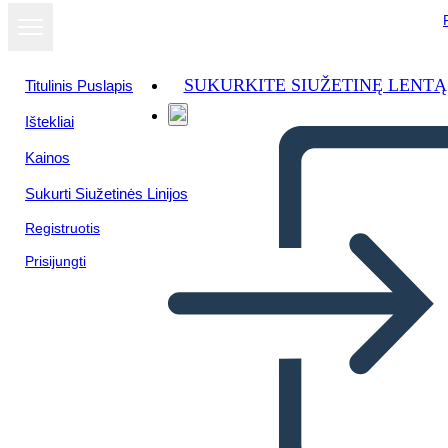
SUKURKITE SIUŽETINĘ LENTĄ
Titulinis Puslapis
Ištekliai
Kainos
Sukurti Siužetinės Linijos
Registruotis
Prisijungti