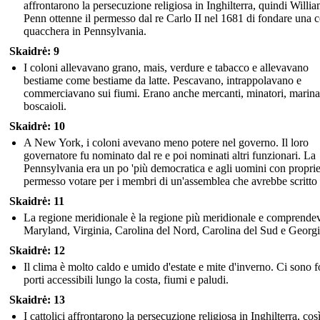
affrontarono la persecuzione religiosa in Inghilterra, quindi Willi
Penn ottenne il permesso dal re Carlo II nel 1681 di fondare una 
quacchera in Pennsylvania.
Skaidrė: 9
I coloni allevavano grano, mais, verdure e tabacco e allevavano
bestiame come bestiame da latte. Pescavano, intrappolavano e
commerciavano sui fiumi. Erano anche mercanti, minatori, marina
boscaioli.
Skaidrė: 10
A New York, i coloni avevano meno potere nel governo. Il loro
governatore fu nominato dal re e poi nominati altri funzionari. La
Pennsylvania era un po 'più democratica e agli uomini con proprie
permesso votare per i membri di un'assemblea che avrebbe scritto 
Skaidrė: 11
La regione meridionale è la regione più meridionale e comprende
Maryland, Virginia, Carolina del Nord, Carolina del Sud e Georgi
Skaidrė: 12
Il clima è molto caldo e umido d'estate e mite d'inverno. Ci sono f
porti accessibili lungo la costa, fiumi e paludi.
Skaidrė: 13
I cattolici affrontarono la persecuzione religiosa in Inghilterra, cos