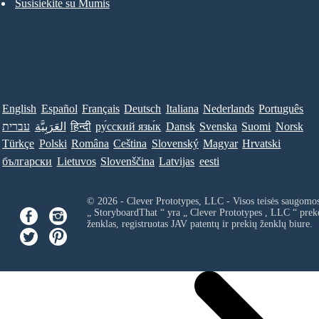
Susisiekite su Mumis
English
Español
Français
Deutsch
Italiana
Nederlands
Português
עברית
العَرَبِيَّة
हिन्दी
ру́сский язы́к
Dansk
Svenska
Suomi
Norsk
Türkçe
Polski
Româna
Ceština
Slovenský
Magyar
Hrvatski
български
Lietuvos
Slovenščina
Latvijas
eesti
© 2026 - Clever Prototypes, LLC - Visos teisės saugomo
„ StoryboardThat “ yra „
Clever Prototypes , LLC
“ prek
ženklas, registruotas JAV patentų ir prekių ženklų biure.