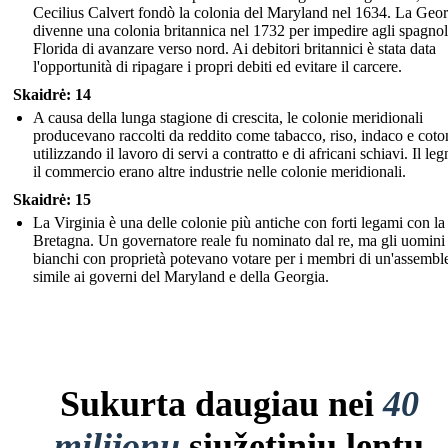
Cecilius Calvert fondò la colonia del Maryland nel 1634. La Geor
divenne una colonia britannica nel 1732 per impedire agli spagnol
Florida di avanzare verso nord. Ai debitori britannici è stata data
l'opportunità di ripagare i propri debiti ed evitare il carcere.
Skaidrė: 14
A causa della lunga stagione di crescita, le colonie meridionali
producevano raccolti da reddito come tabacco, riso, indaco e coto
utilizzando il lavoro di servi a contratto e di africani schiavi. Il l
il commercio erano altre industrie nelle colonie meridionali.
Skaidrė: 15
La Virginia è una delle colonie più antiche con forti legami con l
Bretagna. Un governatore reale fu nominato dal re, ma gli uomini
bianchi con proprietà potevano votare per i membri di un'assembl
simile ai governi del Maryland e della Georgia.
Sukurta daugiau nei
40
milijonų
siužetinių lentų