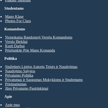
Plakatų Šablonai
Studentams
Mano Klase
Photos For Class
Komandoms
Nemokama Bandomoji Versija Komandoms
Verslo Ištekliai
Kurti Darbui
Prisijunkite Prie Mano Komanda
Politika
Siužetinės Linijos Autorių Teisės ir Naudojimas
Naudojimo Sąlygos
Privatumo Politika
Privatumas ir Saugumas Mokykloms ir Studentams
Prieinamumas
Jūsų Privatumo Pasirinkimai
Apie
Apie mus