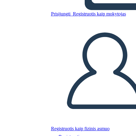
Nukopijuokite šią siužetinę lentą
Prisijungti
Registruotis kaip mokytojas
SUKURTI SIUŽETINĘ LENTĄ
PALEISTI SKAIDRIŲ DEMONSTRACIJĄ
SKAITYK MAN
Registruotis kaip fizinis asmuo