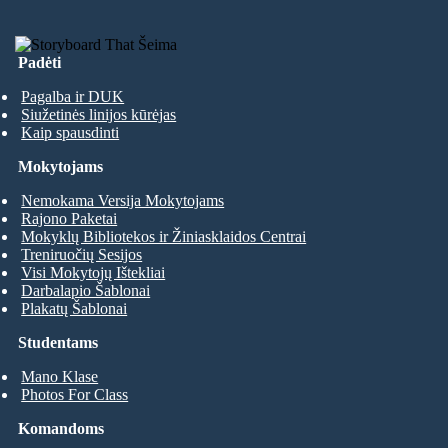
Padėti
Pagalba ir DUK
Siužetinės linijos kūrėjas
Kaip spausdinti
Mokytojams
Nemokama Versija Mokytojams
Rajono Paketai
Mokyklų Bibliotekos ir Žiniasklaidos Centrai
Treniruočių Sesijos
Visi Mokytojų Ištekliai
Darbalapio Šablonai
Plakatų Šablonai
Studentams
Mano Klase
Photos For Class
Komandoms