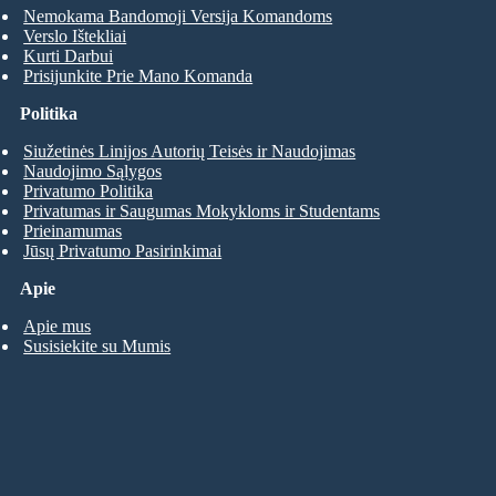
Nemokama Bandomoji Versija Komandoms
Verslo Ištekliai
Kurti Darbui
Prisijunkite Prie Mano Komanda
Politika
Siužetinės Linijos Autorių Teisės ir Naudojimas
Naudojimo Sąlygos
Privatumo Politika
Privatumas ir Saugumas Mokykloms ir Studentams
Prieinamumas
Jūsų Privatumo Pasirinkimai
Apie
Apie mus
Susisiekite su Mumis