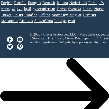
English
Español
Français
Deutsch
Italiana
Nederlands
Português
עברית
العَرَبِيَّة
हिन्दी
ру́сский язы́к
Dansk
Svenska
Suomi
Norsk
Türkçe
Polski
Româna
Ceština
Slovenský
Magyar
Hrvatski
български
Lietuvos
Slovenščina
Latvijas
eesti
© 2026 - Clever Prototypes, LLC - Visos teisės saugomo
„ StoryboardThat “ yra „
Clever Prototypes , LLC
“ prek
ženklas, registruotas JAV patentų ir prekių ženklų biure.