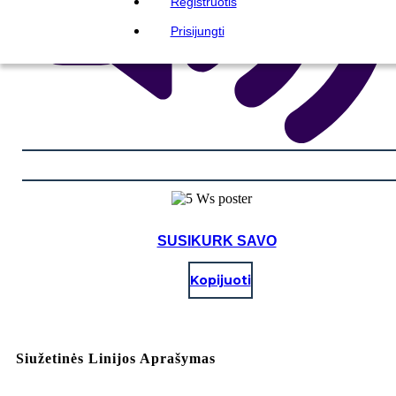
Registruotis
Prisijungti
SUSIKURK SAVO
Kopijuoti
Siužetinės Linijos Aprašymas