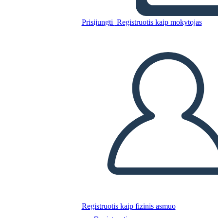
Prisijungti
Registruotis kaip mokytojas
Nukopijuokite šią siužetinę lentą
SUKURTI SIUŽETINĘ LENTĄ
PALEISTI SKAIDRIŲ DEMONSTRACIJĄ
SKAITYK MAN
Registruotis kaip fizinis asmuo