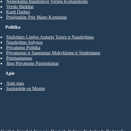
Nemokama Bandomoji Versija Komandoms
Verslo Ištekliai
Kurti Darbui
Prisijunkite Prie Mano Komanda
Politika
Siužetinės Linijos Autorių Teisės ir Naudojimas
Naudojimo Sąlygos
Privatumo Politika
Privatumas ir Saugumas Mokykloms ir Studentams
Prieinamumas
Jūsų Privatumo Pasirinkimai
Apie
Apie mus
Susisiekite su Mumis