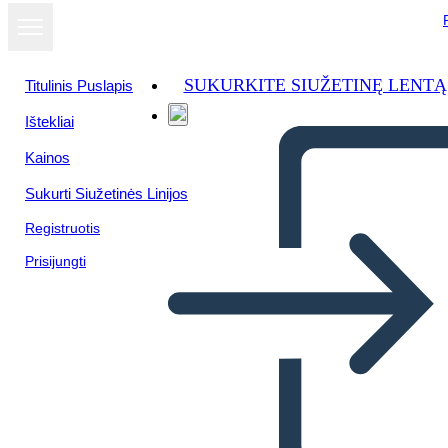
SUKURKITE SIUŽETINĘ LENTĄ
Titulinis Puslapis
Ištekliai
Kainos
Sukurti Siužetinės Linijos
Registruotis
Prisijungti
5 Ws poster