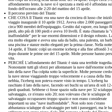
affondamento lento, la nave si è spezzata a metà ed è affondata su
fondo dell'oceano alle 2:20 del mattino del 15 aprile.
Il percorso previsto del Titanic
CHE COSA Il Titanic era una nave da crociera di lusso che iniziò 
viaggio inaugurale il 10 aprile 1912. Aveva oltre 2.000 passeggeri
circa 900 membri dell'equipaggio. Gestito dal vapore, era lungo 
piedi, alto più di 100 piedi e aveva 10 livelli. È stata chiamata la 
inaffondabile" per le sue enormi dimensioni e il design robusto. 
era molto elegante e aveva una sala da ballo, una palestra, un barb
una piscina e stanze molto eleganti per la prima classe. Nella notte
14 aprile, il Titanic colpì un enorme iceberg e alla fine affondò 3 
dopo durante le prime ore del 15 aprile. Molte persone hanno pers
vita.
PERCHÉ L'affondamento del Titanic è stata una terribile tragedia
Nonostante tutti gli sforzi per allontanare la nave dall'enorme icebe
lato della nave l'ha colpita sotto la superficie. Molte persone cred
la nave stesse viaggiando troppo velocemente e a causa della fitta
nebbia, l'iceberg non poteva essere visto in tempo. L'iceberg ha
raschiato il lato della nave, facendo sei buchi su un'area di soli 12
piedi quadrati. Sebbene ci fosse spazio sulla nave per 32 scialuppe
salvataggio, ce n'erano solo 20; non volevano che le scialuppe di
salvataggio occupassero troppo spazio e non erano considerate
importanti su una "nave inaffondabile". Non solo non c'erano
abbastanza scialuppe di salvataggio per tutti i passeggeri, ma le b