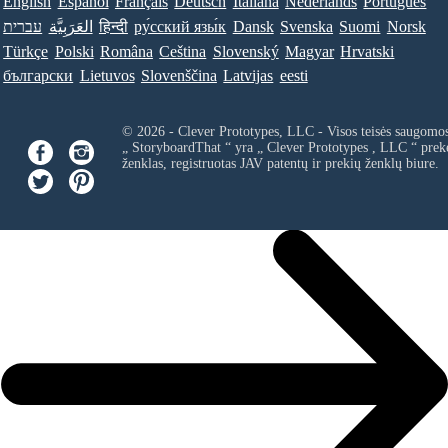
English
Español
Français
Deutsch
Italiana
Nederlands
Português
עברית
العَرَبِيَّة
हिन्दी
ру́сский язы́к
Dansk
Svenska
Suomi
Norsk
Türkçe
Polski
Româna
Ceština
Slovenský
Magyar
Hrvatski
български
Lietuvos
Slovenščina
Latvijas
eesti
© 2026 - Clever Prototypes, LLC - Visos teisės saugomo
„ StoryboardThat “ yra „
Clever Prototypes , LLC
“ prek
ženklas, registruotas JAV patentų ir prekių ženklų biure.