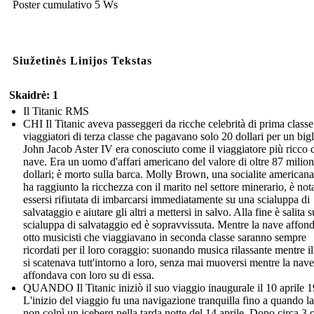
Poster cumulativo 5 Ws
Siužetinės Linijos Tekstas
Skaidrė: 1
Il Titanic RMS
CHI Il Titanic aveva passeggeri da ricche celebrità di prima classe
viaggiatori di terza classe che pagavano solo 20 dollari per un bigl
John Jacob Aster IV era conosciuto come il viaggiatore più ricco d
nave. Era un uomo d'affari americano del valore di oltre 87 milion
dollari; è morto sulla barca. Molly Brown, una socialite american
ha raggiunto la ricchezza con il marito nel settore minerario, è not
essersi rifiutata di imbarcarsi immediatamente su una scialuppa di
salvataggio e aiutare gli altri a mettersi in salvo. Alla fine è salita 
scialuppa di salvataggio ed è sopravvissuta. Mentre la nave affon
otto musicisti che viaggiavano in seconda classe saranno sempre
ricordati per il loro coraggio: suonando musica rilassante mentre i
si scatenava tutt'intorno a loro, senza mai muoversi mentre la nave
affondava con loro su di essa.
QUANDO Il Titanic iniziò il suo viaggio inaugurale il 10 aprile 
L'inizio del viaggio fu una navigazione tranquilla fino a quando l
non colpì un iceberg nella tarda notte del 14 aprile. Dopo circa 3 o