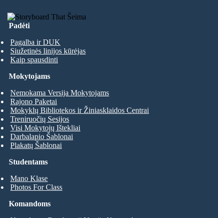
Padėti
Pagalba ir DUK
Siužetinės linijos kūrėjas
Kaip spausdinti
Mokytojams
Nemokama Versija Mokytojams
Rajono Paketai
Mokyklų Bibliotekos ir Žiniasklaidos Centrai
Treniruočių Sesijos
Visi Mokytojų Ištekliai
Darbalapio Šablonai
Plakatų Šablonai
Studentams
Mano Klase
Photos For Class
Komandoms