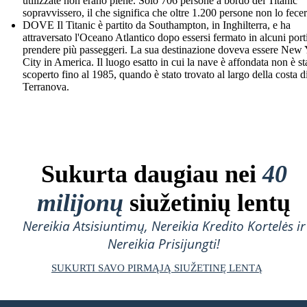
utilizzate non erano piene. Solo 706 persone a bordo del Titanic
sopravvissero, il che significa che oltre 1.200 persone non lo fecer
DOVE Il Titanic è partito da Southampton, in Inghilterra, e ha
attraversato l'Oceano Atlantico dopo essersi fermato in alcuni port
prendere più passeggeri. La sua destinazione doveva essere New
City in America. Il luogo esatto in cui la nave è affondata non è st
scoperto fino al 1985, quando è stato trovato al largo della costa d
Terranova.
Sukurta daugiau nei
40
milijonų
siužetinių lentų
Nereikia Atsisiuntimų, Nereikia Kredito Kortelės ir
Nereikia Prisijungti!
SUKURTI SAVO PIRMĄJĄ SIUŽETINĘ LENTĄ