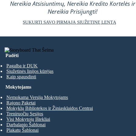
Nereikia Atsisiuntimų, Nereikia Kredito Kortelės ir
Nereikia Prisijungti!
SUKURTI SAVO PIRMĄJĄ SIUŽETINĘ LENTĄ
Padėti
Pagalba ir DUK
Siužetinės linijos kūrėjas
Kaip spausdinti
Mokytojams
Nemokama Versija Mokytojams
Rajono Paketai
Mokyklų Bibliotekos ir Žiniasklaidos Centrai
Treniruočių Sesijos
Visi Mokytojų Ištekliai
Darbalapio Šablonai
Plakatų Šablonai