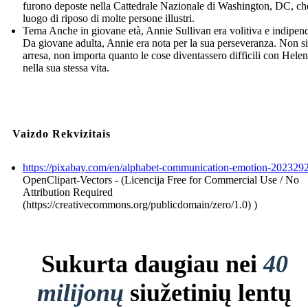
furono deposte nella Cattedrale Nazionale di Washington, DC, che
luogo di riposo di molte persone illustri.
Tema Anche in giovane età, Annie Sullivan era volitiva e indipen
Da giovane adulta, Annie era nota per la sua perseveranza. Non si
arresa, non importa quanto le cose diventassero difficili con Helen
nella sua stessa vita.
Vaizdo Rekvizitais
https://pixabay.com/en/alphabet-communication-emotion-2023292
OpenClipart-Vectors - (Licencija Free for Commercial Use / No
Attribution Required
(https://creativecommons.org/publicdomain/zero/1.0) )
Sukurta daugiau nei
40
milijonų
siužetinių lentų