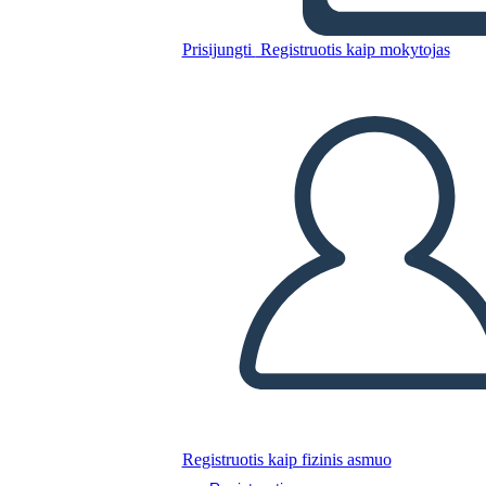
Annie Sullivan - Biografia
Prisijungti
Registruotis kaip mokytojas
Nukopijuokite šią siužetinę lentą
SUKURTI SIUŽETINĘ LENTĄ
PALEISTI SKAIDRIŲ DEMONSTRACIJĄ
SKAITYK MAN
Registruotis kaip fizinis asmuo