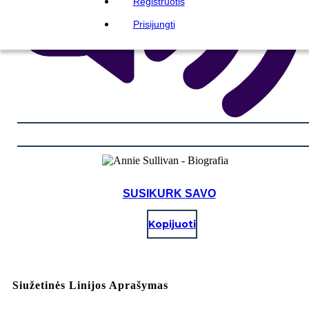
Registruotis
Prisijungti
SUSIKURK SAVO
Kopijuoti
Siužetinės Linijos Aprašymas