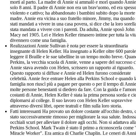
morti al parto. La madre di Annie si ammalò e morì quando Anni
solo 8 anni. Il padre di Annie non era un brav'uomo, ed era spess
violento e cattivo; ha abbandonato i bambini subito dopo la morte 
madre. Annie era vicina a suo fratello minore, Jimmy, ma quando
stati mandati a vivere in una casa povera, si dice che la loro sorella
stata mandata a vivere con i parenti. Da adulta, Annie sposò John
Macy nel 1905. Lei e Helen Keller rimasero intime per tutta la vit
divennero come una famiglia.
Realizzazioni Annie Sullivan è nota per essere la straordinaria
insegnante di Helen Keller. Ha insegnato a Keller oltre 600 parol
leggere il Braille e le sue tabelline in un tempo molto breve. Qua
Perkins, la vecchia scuola di Annie, venne a sapere del successo 
Annie stava avendo con Helen, scrissero un rapporto al riguardo.
Questo rapporto si diffuse e Annie ed Helen furono considerate
celebrità. Annie fece entrare Helen alla Perkins School e quando l
famiglia non riuscì più a pagare per questo o per il tempo di Annie
molte persone benestanti si diedero da fare. Con la guida e l'amor
costanti di Annie, Helen Keller è stata la prima persona sorda e ci
diplomarsi al college. Il suo lavoro con Helen Keller sopravvive
attraverso diversi libri, opere teatrali e film sulla loro storia.
Fatti interessanti Ha provato un dolore costante all'occhio destro, 
stato successivamente rimosso per migliorare la sua salute. Indoss
occhiali scuri per alleviare il dolore agli occhi. Non si adattava all
Perkins School. Mark Twain è stato il primo a riconoscerla come
Miracle Worker". Era amica di Charlie Chaplin. Le ceneri di Ann