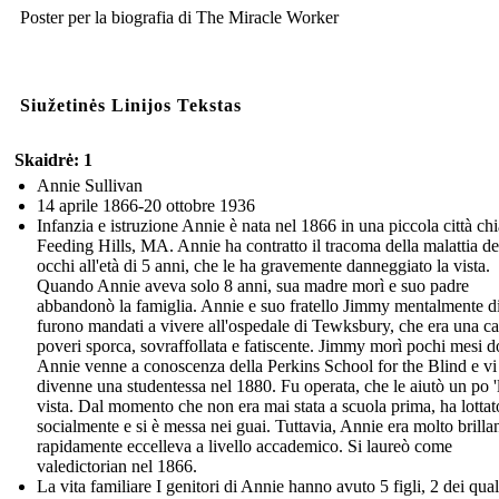
Poster per la biografia di The Miracle Worker
Siužetinės Linijos Tekstas
Skaidrė: 1
Annie Sullivan
14 aprile 1866-20 ottobre 1936
Infanzia e istruzione Annie è nata nel 1866 in una piccola città ch
Feeding Hills, MA. Annie ha contratto il tracoma della malattia de
occhi all'età di 5 anni, che le ha gravemente danneggiato la vista.
Quando Annie aveva solo 8 anni, sua madre morì e suo padre
abbandonò la famiglia. Annie e suo fratello Jimmy mentalmente di
furono mandati a vivere all'ospedale di Tewksbury, che era una ca
poveri sporca, sovraffollata e fatiscente. Jimmy morì pochi mesi d
Annie venne a conoscenza della Perkins School for the Blind e vi
divenne una studentessa nel 1880. Fu operata, che le aiutò un po '
vista. Dal momento che non era mai stata a scuola prima, ha lottat
socialmente e si è messa nei guai. Tuttavia, Annie era molto brilla
rapidamente eccelleva a livello accademico. Si laureò come
valedictorian nel 1866.
La vita familiare I genitori di Annie hanno avuto 5 figli, 2 dei qua