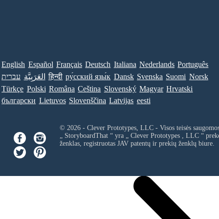
English
Español
Français
Deutsch
Italiana
Nederlands
Português
עברית
العَرَبِيَّة
हिन्दी
ру́сский язы́к
Dansk
Svenska
Suomi
Norsk
Türkçe
Polski
Româna
Ceština
Slovenský
Magyar
Hrvatski
български
Lietuvos
Slovenščina
Latvijas
eesti
© 2026 - Clever Prototypes, LLC - Visos teisės saugomo
„ StoryboardThat “ yra „
Clever Prototypes , LLC
“ prek
ženklas, registruotas JAV patentų ir prekių ženklų biure.