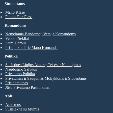
Studentams
Mano Klase
Photos For Class
Komandoms
Nemokama Bandomoji Versija Komandoms
Verslo Ištekliai
Kurti Darbui
Prisijunkite Prie Mano Komanda
Politika
Siužetinės Linijos Autorių Teisės ir Naudojimas
Naudojimo Sąlygos
Privatumo Politika
Privatumas ir Saugumas Mokykloms ir Studentams
Prieinamumas
Jūsų Privatumo Pasirinkimai
Apie
Apie mus
Susisiekite su Mumis