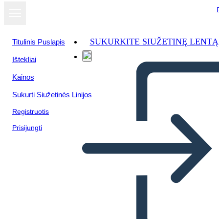
SUKURKITE SIUŽETINĘ LENTĄ
Titulinis Puslapis
Ištekliai
Kainos
Sukurti Siužetinės Linijos
Registruotis
Prisijungti