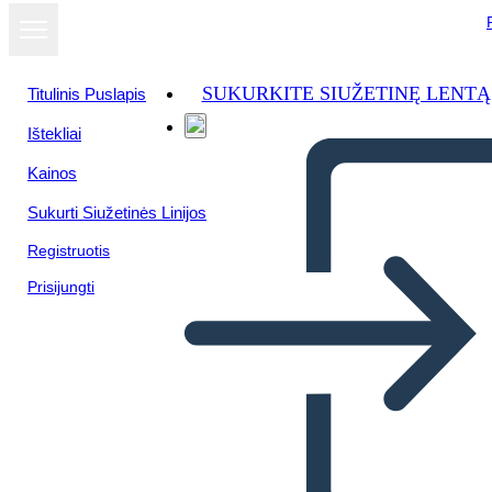
SUKURKITE SIUŽETINĘ LENTĄ
Titulinis Puslapis
Ištekliai
Kainos
Sukurti Siužetinės Linijos
Registruotis
Prisijungti
Antica Cina Bio