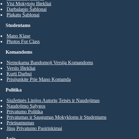
Visi Mokytojų Ištekliai
Darbalapio Šablonai
Plakatų Šablonai
Studentams
Mano Klase
Photos For Class
Komandoms
Nemokama Bandomoji Versija Komandoms
Verslo Ištekliai
Kurti Darbui
Prisijunkite Prie Mano Komanda
Politika
Siužetinės Linijos Autorių Teisės ir Naudojimas
Naudojimo Sąlygos
Privatumo Politika
Privatumas ir Saugumas Mokykloms ir Studentams
Prieinamumas
Jūsų Privatumo Pasirinkimai
Apie