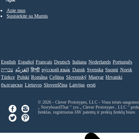
Apie mus
Susisiekite su Mumis
English
Español
Français
Deutsch
Italiana
Nederlands
Português
עברית
العَرَبِيَّة
हिन्दी
ру́сский язы́к
Dansk
Svenska
Suomi
Norsk
Türkçe
Polski
Româna
Ceština
Slovenský
Magyar
Hrvatski
български
Lietuvos
Slovenščina
Latvijas
eesti
© 2026 - Clever Prototypes, LLC - Visos teisės saugomo
„ StoryboardThat “ yra „
Clever Prototypes , LLC
“ prek
ženklas, registruotas JAV patentų ir prekių ženklų biure.