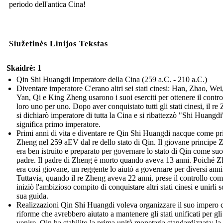
periodo dell'antica Cina!
Siužetinės Linijos Tekstas
Skaidrė: 1
Qin Shi Huangdi Imperatore della Cina (259 a.C. - 210 a.C.)
Diventare imperatore C'erano altri sei stati cinesi: Han, Zhao, Wei
Yan, Qi e King Zheng usarono i suoi eserciti per ottenere il contro
loro uno per uno. Dopo aver conquistato tutti gli stati cinesi, il re
si dichiarò imperatore di tutta la Cina e si ribattezzò "Shi Huangd
significa primo imperatore.
Primi anni di vita e diventare re Qin Shi Huangdi nacque come pr
Zheng nel 259 aEV dal re dello stato di Qin. Il giovane principe
era ben istruito e preparato per governare lo stato di Qin come suo
padre. Il padre di Zheng è morto quando aveva 13 anni. Poiché 
era così giovane, un reggente lo aiutò a governare per diversi anni
Tuttavia, quando il re Zheng aveva 22 anni, prese il controllo com
iniziò l'ambizioso compito di conquistare altri stati cinesi e unirli s
sua guida.
Realizzazioni Qin Shi Huangdi voleva organizzare il suo impero 
riforme che avrebbero aiutato a mantenere gli stati unificati per gli
venire. Qin ha stabilito la prima unità monetaria standardizzata: la