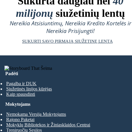
Sukurta daugiau nei
40
milijonų
siužetinių lentų
Nereikia Atsisiuntimų, Nereikia Kredito Kortelės ir
Nereikia Prisijungti!
SUKURTI SAVO PIRMĄJĄ SIUŽETINĘ LENTĄ
Padėti
Pagalba ir DUK
Siužetinės linijos kūrėjas
Kaip spausdinti
Mokytojams
Nemokama Versija Mokytojams
Rajono Paketai
Mokyklų Bibliotekos ir Žiniasklaidos Centrai
Treniruočių Sesijos