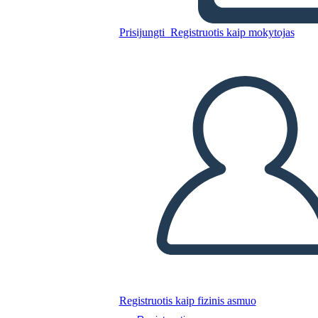
Prisijungti
Registruotis kaip mokytojas
Nukopijuokite šią siužetinę lentą
SUKURTI SIUŽETINĘ LENTĄ
PALEISTI SKAIDRIŲ DEMONSTRACIJĄ
SKAITYK MAN
Registruotis kaip fizinis asmuo