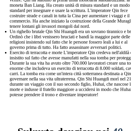
moneta Ban Liang. Ha creato unità di misura standard e un modo
standard per insegnare e usare la scrittura. L'imperatore Qin fece
costruire strade e canali in tutta la Cina per aumentare i viaggi e il
commercio. Ha anche iniziato la costruzione della Grande Muragl
tenere lontani gli invasori mongoli dal nord.
Un righello brutale Qin Shi Huangdi era un sovrano tirannico e br
Ordinò che i libri venissero bruciati e bandì la maggior parte delle
religioni insistendo sul fatto che le persone fossero leali a lui e al
governo prima di tutto. Ha fatto assassinare avversari politici.
Esercito di terracotta e morte L'imperatore Qin credeva nell'aldilà 
insistito sul fatto che avesse manufatti nella sua tomba per protegg
Durante la sua vita ha avuto oltre 700.000 lavoratori creare una t
enorme che includeva un esercito di terracotta di 8.000 soldati, cav
carri. La tomba era come un'intera città sotterranea destinata a Qin
governare nella sua vita ultraterrena. Qin Shi Huangdi morì nel 
durante un viaggio con il suo secondo figlio, Huhai, che nascose l
morte e indusse il fratello maggiore a uccidersi in modo che Huha
potesse prendere il trono e diventare imperatore!