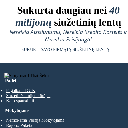
Sukurta daugiau nei
40
milijonų
siužetinių lentų
Nereikia Atsisiuntimų, Nereikia Kredito Kortelės ir
Nereikia Prisijungti!
SUKURTI SAVO PIRMĄJĄ SIUŽETINĘ LENTĄ
Padėti
Pagalba ir DUK
Siužetinės linijos kūrėjas
Kaip spausdinti
Mokytojams
Nemokama Versija Mokytojams
Rajono Paketai