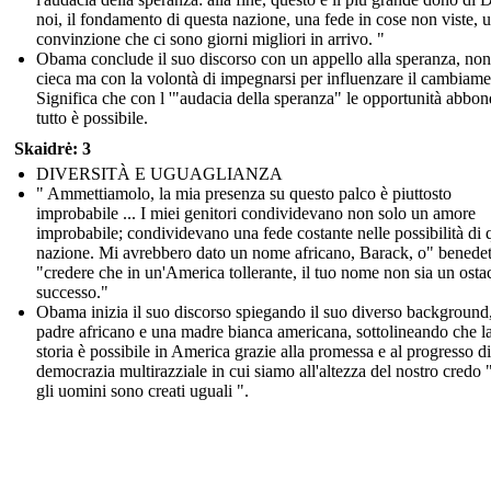
noi, il fondamento di questa nazione, una fede in cose non viste, 
convinzione che ci sono giorni migliori in arrivo. "
Obama conclude il suo discorso con un appello alla speranza, non
cieca ma con la volontà di impegnarsi per influenzare il cambiame
Significa che con l '"audacia della speranza" le opportunità abbo
tutto è possibile.
Skaidrė: 3
DIVERSITÀ E UGUAGLIANZA
" Ammettiamolo, la mia presenza su questo palco è piuttosto
improbabile ... I miei genitori condividevano non solo un amore
improbabile; condividevano una fede costante nelle possibilità di 
nazione. Mi avrebbero dato un nome africano, Barack, o" benedet
"credere che in un'America tollerante, il tuo nome non sia un osta
successo."
Obama inizia il suo discorso spiegando il suo diverso background
padre africano e una madre bianca americana, sottolineando che l
storia è possibile in America grazie alla promessa e al progresso d
democrazia multirazziale in cui siamo all'altezza del nostro credo 
gli uomini sono creati uguali ".