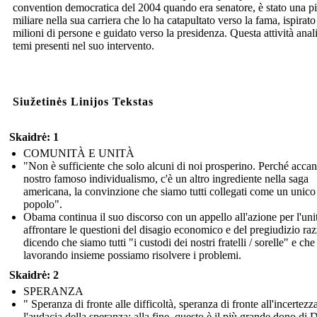
convention democratica del 2004 quando era senatore, è stato una pi
miliare nella sua carriera che lo ha catapultato verso la fama, ispirato
milioni di persone e guidato verso la presidenza. Questa attività anali
temi presenti nel suo intervento.
Siužetinės Linijos Tekstas
Skaidrė: 1
COMUNITÀ E UNITÀ
"Non è sufficiente che solo alcuni di noi prosperino. Perché accan
nostro famoso individualismo, c'è un altro ingrediente nella saga
americana, la convinzione che siamo tutti collegati come un unico
popolo".
Obama continua il suo discorso con un appello all'azione per l'uni
affrontare le questioni del disagio economico e del pregiudizio raz
dicendo che siamo tutti "i custodi dei nostri fratelli / sorelle" e che
lavorando insieme possiamo risolvere i problemi.
Skaidrė: 2
SPERANZA
" Speranza di fronte alle difficoltà, speranza di fronte all'incertezz
l'audacia della speranza: alla fine, questo è il più grande dono di 