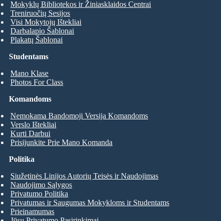
Mokyklų Bibliotekos ir Žiniasklaidos Centrai
Treniruočių Sesijos
Visi Mokytojų Ištekliai
Darbalapio Šablonai
Plakatų Šablonai
Studentams
Mano Klase
Photos For Class
Komandoms
Nemokama Bandomoji Versija Komandoms
Verslo Ištekliai
Kurti Darbui
Prisijunkite Prie Mano Komanda
Politika
Siužetinės Linijos Autorių Teisės ir Naudojimas
Naudojimo Sąlygos
Privatumo Politika
Privatumas ir Saugumas Mokykloms ir Studentams
Prieinamumas
Jūsų Privatumo Pasirinkimai