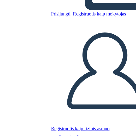
Prisijungti
Registruotis kaip mokytojas
Nukopijuokite šią siužetinę lentą
SUKURTI SIUŽETINĘ LENTĄ
PALEISTI SKAIDRIŲ DEMONSTRACIJĄ
SKAITYK MAN
Registruotis kaip fizinis asmuo