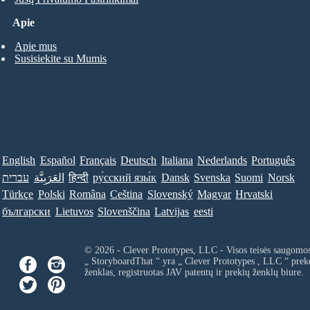
Apie
Apie mus
Susisiekite su Mumis
English
Español
Français
Deutsch
Italiana
Nederlands
Português
עברית
العَرَبِيَّة
हिन्दी
ру́сский язы́к
Dansk
Svenska
Suomi
Norsk
Türkçe
Polski
Româna
Ceština
Slovenský
Magyar
Hrvatski
български
Lietuvos
Slovenščina
Latvijas
eesti
© 2026 - Clever Prototypes, LLC - Visos teisės saugomo
„ StoryboardThat “ yra „
Clever Prototypes , LLC
“ prek
ženklas, registruotas JAV patentų ir prekių ženklų biure.