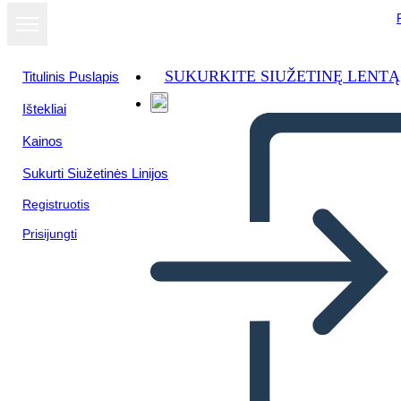
SUKURKITE SIUŽETINĘ LENTĄ
Titulinis Puslapis
Ištekliai
Kainos
Sukurti Siužetinės Linijos
Registruotis
Prisijungti
Audacity of Hope: Temi