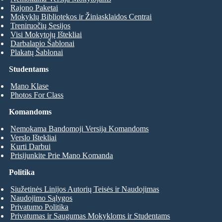
Rajono Paketai
Mokyklų Bibliotekos ir Žiniasklaidos Centrai
Treniruočių Sesijos
Visi Mokytojų Ištekliai
Darbalapio Šablonai
Plakatų Šablonai
Studentams
Mano Klase
Photos For Class
Komandoms
Nemokama Bandomoji Versija Komandoms
Verslo Ištekliai
Kurti Darbui
Prisijunkite Prie Mano Komanda
Politika
Siužetinės Linijos Autorių Teisės ir Naudojimas
Naudojimo Sąlygos
Privatumo Politika
Privatumas ir Saugumas Mokykloms ir Studentams