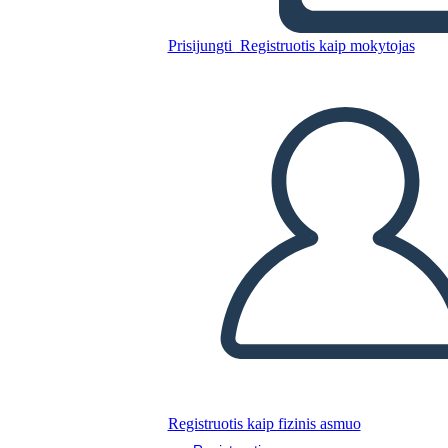
Prisijungti
Registruotis kaip mokytojas
Nukopijuokite šią siužetinę lentą
SUKURTI SIUŽETINĘ LENTĄ
PALEISTI SKAIDRIŲ DEMONSTRACIJĄ
SKAITYK MAN
Registruotis kaip fizinis asmuo