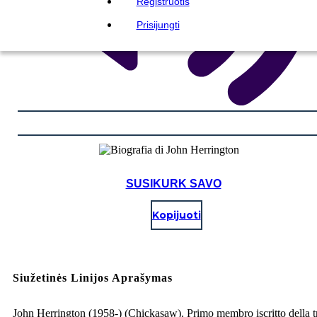
Registruotis
Prisijungti
SUSIKURK SAVO
Kopijuoti
Siužetinės Linijos Aprašymas
John Herrington (1958-) (Chickasaw). Primo membro iscritto della t