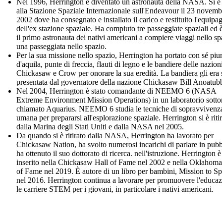
Nel 1996, Herrington è diventato un astronauta della NASA. Si è
alla Stazione Spaziale Internazionale sull'Endeavour il 23 novemb
2002 dove ha consegnato e installato il carico e restituito l'equipa
dell'ex stazione spaziale. Ha compiuto tre passeggiate spaziali ed è
il primo astronauta dei nativi americani a compiere viaggi nello sp
una passeggiata nello spazio.
Per la sua missione nello spazio, Herrington ha portato con sé pi
d'aquila, punte di freccia, flauti di legno e le bandiere delle nazion
Chickasaw e Crow per onorare la sua eredità. La bandiera gli era 
presentata dal governatore della nazione Chickasaw Bill Anoatub
Nel 2004, Herrington è stato comandante di NEEMO 6 (NASA
Extreme Environment Mission Operations) in un laboratorio sott
chiamato Aquarius. NEEMO 6 studia le tecniche di sopravvivenz
umana per prepararsi all'esplorazione spaziale. Herrington si è riti
dalla Marina degli Stati Uniti e dalla NASA nel 2005.
Da quando si è ritirato dalla NASA, Herrington ha lavorato per
Chickasaw Nation, ha svolto numerosi incarichi di parlare in pubb
ha ottenuto il suo dottorato di ricerca. nell'istruzione. Herrington è
inserito nella Chickasaw Hall of Fame nel 2002 e nella Oklahoma
of Fame nel 2019. È autore di un libro per bambini, Mission to Sp
nel 2016. Herrington continua a lavorare per promuovere l'educaz
le carriere STEM per i giovani, in particolare i nativi americani.