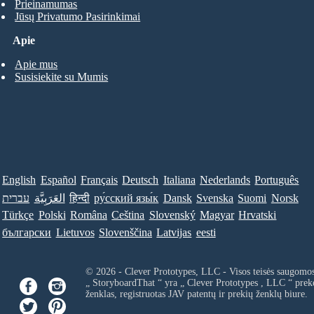
Prieinamumas
Jūsų Privatumo Pasirinkimai
Apie
Apie mus
Susisiekite su Mumis
English
Español
Français
Deutsch
Italiana
Nederlands
Português
עברית
العَرَبِيَّة
हिन्दी
ру́сский язы́к
Dansk
Svenska
Suomi
Norsk
Türkçe
Polski
Româna
Ceština
Slovenský
Magyar
Hrvatski
български
Lietuvos
Slovenščina
Latvijas
eesti
© 2026 - Clever Prototypes, LLC - Visos teisės saugomo
„ StoryboardThat “ yra „
Clever Prototypes , LLC
“ prek
ženklas, registruotas JAV patentų ir prekių ženklų biure.