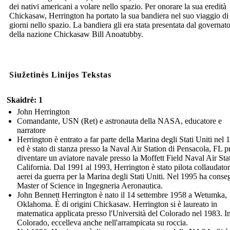
dei nativi americani a volare nello spazio. Per onorare la sua eredità
Chickasaw, Herrington ha portato la sua bandiera nel suo viaggio di 
giorni nello spazio. La bandiera gli era stata presentata dal governat
della nazione Chickasaw Bill Anoatubby.
Siužetinės Linijos Tekstas
Skaidrė: 1
John Herrington
Comandante, USN (Ret) e astronauta della NASA, educatore e
narratore
Herrington è entrato a far parte della Marina degli Stati Uniti nel 
ed è stato di stanza presso la Naval Air Station di Pensacola, FL p
diventare un aviatore navale presso la Moffett Field Naval Air Sta
California. Dal 1991 al 1993, Herrington è stato pilota collaudator
aerei da guerra per la Marina degli Stati Uniti. Nel 1995 ha conseg
Master of Science in Ingegneria Aeronautica.
John Bennett Herrington è nato il 14 settembre 1958 a Wetumka,
Oklahoma. È di origini Chickasaw. Herrington si è laureato in
matematica applicata presso l'Università del Colorado nel 1983. I
Colorado, eccelleva anche nell'arrampicata su roccia.