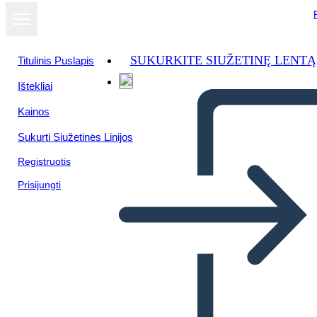
SUKURKITE SIUŽETINĘ LENTĄ
Titulinis Puslapis
Ištekliai
Kainos
Sukurti Siužetinės Linijos
Registruotis
Prisijungti
Biografia di John Herrington