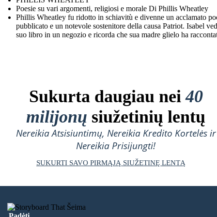
Poesie su vari argomenti, religiosi e morale Di Phillis Wheatley
Phillis Wheatley fu ridotto in schiavitù e divenne un acclamato po
pubblicato e un notevole sostenitore della causa Patriot. Isabel ved
suo libro in un negozio e ricorda che sua madre glielo ha racconta
Sukurta daugiau nei
40
milijonų
siužetinių lentų
Nereikia Atsisiuntimų, Nereikia Kredito Kortelės ir
Nereikia Prisijungti!
SUKURTI SAVO PIRMĄJĄ SIUŽETINĘ LENTĄ
Padėti