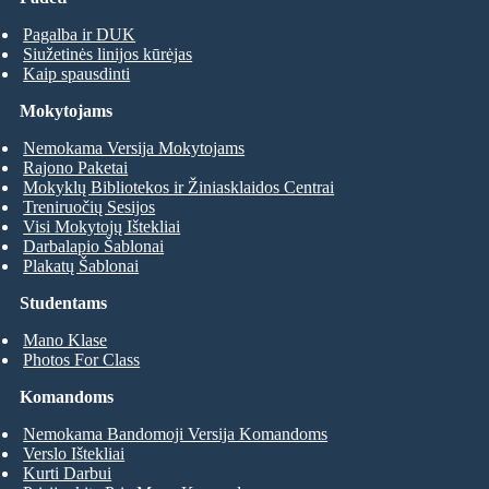
Pagalba ir DUK
Siužetinės linijos kūrėjas
Kaip spausdinti
Mokytojams
Nemokama Versija Mokytojams
Rajono Paketai
Mokyklų Bibliotekos ir Žiniasklaidos Centrai
Treniruočių Sesijos
Visi Mokytojų Ištekliai
Darbalapio Šablonai
Plakatų Šablonai
Studentams
Mano Klase
Photos For Class
Komandoms
Nemokama Bandomoji Versija Komandoms
Verslo Ištekliai
Kurti Darbui