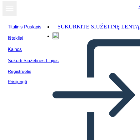
SUKURKITE SIUŽETINĘ LENTĄ
Titulinis Puslapis
Ištekliai
Kainos
Sukurti Siužetinės Linijos
Registruotis
Prisijungti
Catene, Allusioni