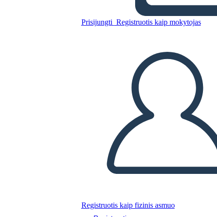
Prisijungti
Registruotis kaip mokytojas
Nukopijuokite šią siužetinę lentą
SUKURTI SIUŽETINĘ LENTĄ
PALEISTI SKAIDRIŲ DEMONSTRACIJĄ
SKAITYK MAN
Registruotis kaip fizinis asmuo