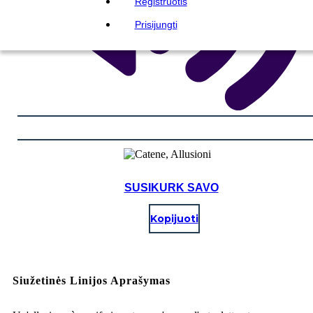
Registruotis
Prisijungti
SUSIKURK SAVO
Kopijuoti
Siužetinės Linijos Aprašymas