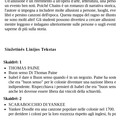
Un'allusione è un riferimento a un'opera d'arte, letteratura, una pers
un evento ben noti. Poiché Chains è un romanzo di narrativa storica,
l'autore si impegna a includere molte allusioni a persone, luoghi, eve
libri e persino canzoni dell'epoca. Questa mappa del ragno ne illustr
ne sono molti altri! Gli studenti possono divertirsi a cercare allusioni
mentre leggono e indagano ulteriormente sulle persone o sugli event
saperne di più sulla storia.
Siužetinės Linijos Tekstas
Skaidrė: 1
THOMAS PAINE
Buon senso Di Thomas Paine
Isabel è dare n Buon senso quando è in un negozio. Paine ha sost
che era "buon senso" per le colonie diventare una nazione libera e
indipendente. Rispecchiava i pensieri di Isabel che era "buon sen
anche lei dovesse essere libera dai vincoli della schiavitù.
Skaidrė: 2
SCARABOCCHIO DI YANKEE
Yankee Doodle era una canzone popolare nelle colonie nel 1700. 
per deridere i coloni per la loro rozzezza rispetto agli inglesi, fu po