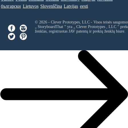
български
Lietuvos
Slovenščina
Latvijas
eesti
© 2026 - Clever Prototypes, LLC - Visos teisės saugomo
„ StoryboardThat “ yra „
Clever Prototypes , LLC
“ prek
ženklas, registruotas JAV patentų ir prekių ženklų biure.