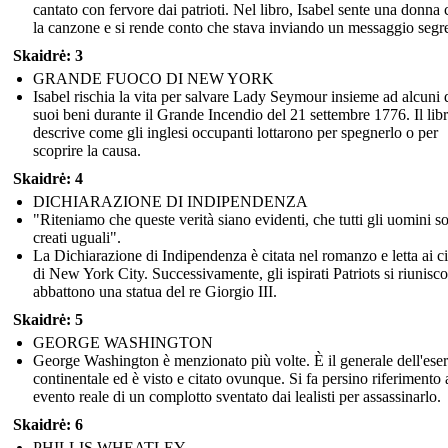
cantato con fervore dai patrioti. Nel libro, Isabel sente una donna 
la canzone e si rende conto che stava inviando un messaggio segre
Skaidrė: 3
GRANDE FUOCO DI NEW YORK
Isabel rischia la vita per salvare Lady Seymour insieme ad alcuni 
suoi beni durante il Grande Incendio del 21 settembre 1776. Il lib
descrive come gli inglesi occupanti lottarono per spegnerlo o per
scoprire la causa.
Skaidrė: 4
DICHIARAZIONE DI INDIPENDENZA
"Riteniamo che queste verità siano evidenti, che tutti gli uomini s
creati uguali".
La Dichiarazione di Indipendenza è citata nel romanzo e letta ai ci
di New York City. Successivamente, gli ispirati Patriots si riunisc
abbattono una statua del re Giorgio III.
Skaidrė: 5
GEORGE WASHINGTON
George Washington è menzionato più volte. È il generale dell'eser
continentale ed è visto e citato ovunque. Si fa persino riferimento 
evento reale di un complotto sventato dai lealisti per assassinarlo.
Skaidrė: 6
PHILLIS WHEATLEY