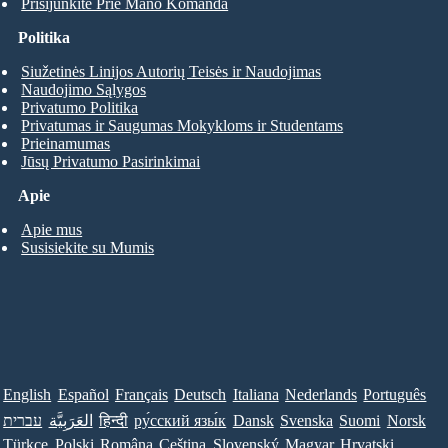
Prisijunkite Prie Mano Komanda
Politika
Siužetinės Linijos Autorių Teisės ir Naudojimas
Naudojimo Sąlygos
Privatumo Politika
Privatumas ir Saugumas Mokykloms ir Studentams
Prieinamumas
Jūsų Privatumo Pasirinkimai
Apie
Apie mus
Susisiekite su Mumis
English
Español
Français
Deutsch
Italiana
Nederlands
Português
עברית
العَرَبِيَّة
हिन्दी
ру́сский язы́к
Dansk
Svenska
Suomi
Norsk
Türkçe
Polski
Româna
Ceština
Slovenský
Magyar
Hrvatski