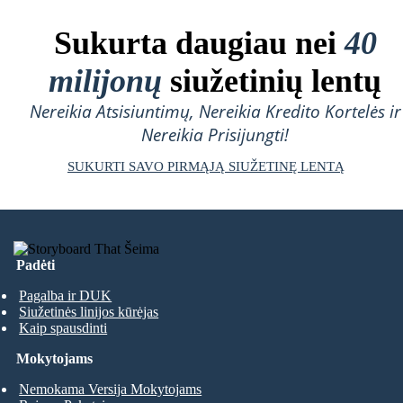
Sukurta daugiau nei
40
milijonų
siužetinių lentų
Nereikia Atsisiuntimų, Nereikia Kredito Kortelės ir
Nereikia Prisijungti!
SUKURTI SAVO PIRMĄJĄ SIUŽETINĘ LENTĄ
Padėti
Pagalba ir DUK
Siužetinės linijos kūrėjas
Kaip spausdinti
Mokytojams
Nemokama Versija Mokytojams