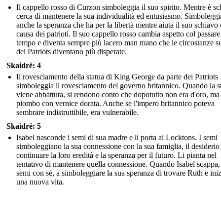
Il cappello rosso di Curzon simboleggia il suo spirito. Mentre è sc
cerca di mantenere la sua individualità ed entusiasmo. Simboleggi
anche la speranza che ha per la libertà mentre aiuta il suo schiavo 
causa dei patrioti. Il suo cappello rosso cambia aspetto col passare
tempo e diventa sempre più lacero man mano che le circostanze s
dei Patriots diventano più disperate.
Skaidrė: 4
Il rovesciamento della statua di King George da parte dei Patriots
simboleggia il rovesciamento del governo britannico. Quando la s
viene abbattuta, si rendono conto che dopotutto non era d'oro, ma
piombo con vernice dorata. Anche se l'impero britannico poteva
sembrare indistruttibile, era vulnerabile.
Skaidrė: 5
Isabel nasconde i semi di sua madre e li porta ai Locktons. I semi
simboleggiano la sua connessione con la sua famiglia, il desiderio
continuare la loro eredità e la speranza per il futuro. Li pianta nel
tentativo di mantenere quella connessione. Quando Isabel scappa, 
semi con sé, a simboleggiare la sua speranza di trovare Ruth e iniz
una nuova vita.