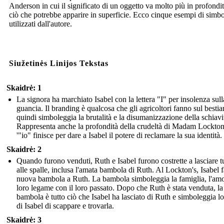
Anderson in cui il significato di un oggetto va molto più in profondit
ciò che potrebbe apparire in superficie. Ecco cinque esempi di simb
utilizzati dall'autore.
Siužetinės Linijos Tekstas
Skaidrė: 1
La signora ha marchiato Isabel con la lettera "I" per insolenza sull
guancia. Il branding è qualcosa che gli agricoltori fanno sul besti
quindi simboleggia la brutalità e la disumanizzazione della schiavi
Rappresenta anche la profondità della crudeltà di Madam Lockton
'"io" finisce per dare a Isabel il potere di reclamare la sua identità.
Skaidrė: 2
Quando furono venduti, Ruth e Isabel furono costrette a lasciare t
alle spalle, inclusa l'amata bambola di Ruth. Al Lockton's, Isabel 
nuova bambola a Ruth. La bambola simboleggia la famiglia, l'amor
loro legame con il loro passato. Dopo che Ruth è stata venduta, la
bambola è tutto ciò che Isabel ha lasciato di Ruth e simboleggia l
di Isabel di scappare e trovarla.
Skaidrė: 3