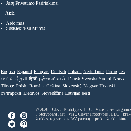
Jūsų Privatumo Pasirinkimai
Apie
Apie mus
Susisiekite su Mumis
English
Español
Français
Deutsch
Italiana
Nederlands
Português
עברית
العَرَبِيَّة
हिन्दी
ру́сский язы́к
Dansk
Svenska
Suomi
Norsk
Türkçe
Polski
Româna
Ceština
Slovenský
Magyar
Hrvatski
български
Lietuvos
Slovenščina
Latvijas
eesti
© 2026 - Clever Prototypes, LLC - Visos teisės saugomo
„ StoryboardThat “ yra „
Clever Prototypes , LLC
“ prek
ženklas, registruotas JAV patentų ir prekių ženklų biure.