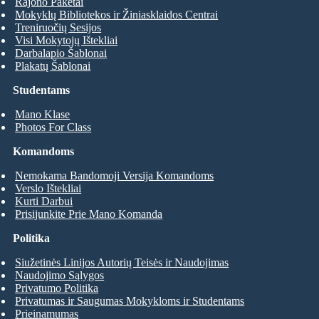
Rajono Paketai
Mokyklų Bibliotekos ir Žiniasklaidos Centrai
Treniruočių Sesijos
Visi Mokytojų Ištekliai
Darbalapio Šablonai
Plakatų Šablonai
Studentams
Mano Klase
Photos For Class
Komandoms
Nemokama Bandomoji Versija Komandoms
Verslo Ištekliai
Kurti Darbui
Prisijunkite Prie Mano Komanda
Politika
Siužetinės Linijos Autorių Teisės ir Naudojimas
Naudojimo Sąlygos
Privatumo Politika
Privatumas ir Saugumas Mokykloms ir Studentams
Prieinamumas