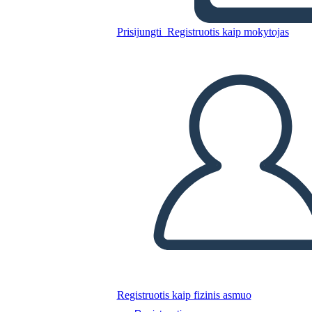
Prisijungti
Registruotis kaip mokytojas
Nukopijuokite šią siužetinę lentą
SUKURTI SIUŽETINĘ LENTĄ
PALEISTI SKAIDRIŲ DEMONSTRACIJĄ
SKAITYK MAN
Registruotis kaip fizinis asmuo