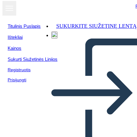
SUKURKITE SIUŽETINĘ LENTĄ
Titulinis Puslapis
Ištekliai
Kainos
Sukurti Siužetinės Linijos
Registruotis
Prisijungti
Catene Simbolismo