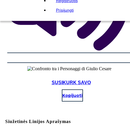
Registruotis
Prisijungti
SUSIKURK SAVO
Kopijuoti
Siužetinės Linijos Aprašymas