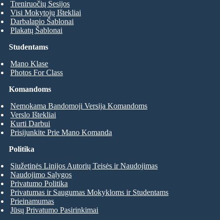
Treniruočių Sesijos
Visi Mokytojų Ištekliai
Darbalapio Šablonai
Plakatų Šablonai
Studentams
Mano Klase
Photos For Class
Komandoms
Nemokama Bandomoji Versija Komandoms
Verslo Ištekliai
Kurti Darbui
Prisijunkite Prie Mano Komanda
Politika
Siužetinės Linijos Autorių Teisės ir Naudojimas
Naudojimo Sąlygos
Privatumo Politika
Privatumas ir Saugumas Mokykloms ir Studentams
Prieinamumas
Jūsų Privatumo Pasirinkimai