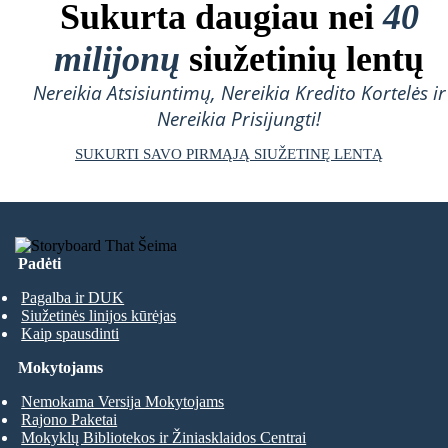
Sukurta daugiau nei
40
milijonų
siužetinių lentų
Nereikia Atsisiuntimų, Nereikia Kredito Kortelės ir
Nereikia Prisijungti!
SUKURTI SAVO PIRMĄJĄ SIUŽETINĘ LENTĄ
Padėti
Pagalba ir DUK
Siužetinės linijos kūrėjas
Kaip spausdinti
Mokytojams
Nemokama Versija Mokytojams
Rajono Paketai
Mokyklų Bibliotekos ir Žiniasklaidos Centrai