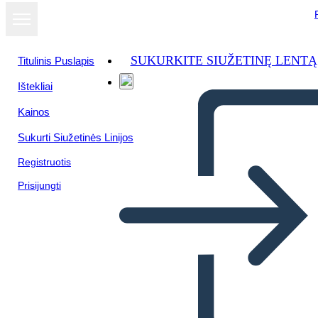
SUKURKITE SIUŽETINĘ LENTĄ
Titulinis Puslapis
Ištekliai
Kainos
Sukurti Siužetinės Linijos
Registruotis
Prisijungti
Confronto tra i Personaggi di