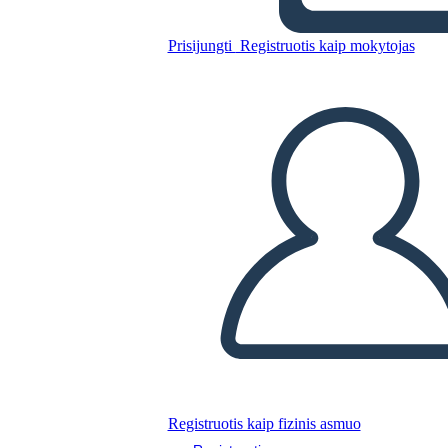
Giulio Cesare
Prisijungti
Registruotis kaip mokytojas
Nukopijuokite šią siužetinę lentą
SUKURTI SIUŽETINĘ LENTĄ
PALEISTI SKAIDRIŲ DEMONSTRACIJĄ
SKAITYK MAN
Registruotis kaip fizinis asmuo