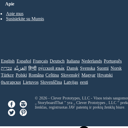
Apie
Apie mus
Susisiekite su Mumis
English
Español
Français
Deutsch
Italiana
Nederlands
Português
עברית
العَرَبِيَّة
हिन्दी
ру́сский язы́к
Dansk
Svenska
Suomi
Norsk
Türkçe
Polski
Româna
Ceština
Slovenský
Magyar
Hrvatski
български
Lietuvos
Slovenščina
Latvijas
eesti
© 2026 - Clever Prototypes, LLC - Visos teisės saugomo
„ StoryboardThat “ yra „
Clever Prototypes , LLC
“ prek
ženklas, registruotas JAV patentų ir prekių ženklų biure.